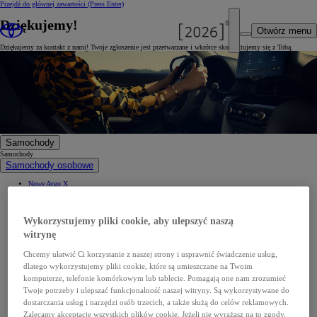
Przejdź do głównej zawartości
(Press Enter)
Dziękujemy!
Otwórz menu
Dziękujemy za kontakt z nami! Twoje zgłoszenie jest przetwarzane i wkrótce skontaktujemy się z Tobą.
Samochody
Samochody
Samochody osobowe
Nowe Aygo X
Yaris
GR Yaris
Yaris Cross
Nowy Yaris Cross
Wykorzystujemy pliki cookie, aby ulepszyć naszą
Nowy Urban Cruiser
Corolla Hatchback
witrynę
Corolla Sedan
Corolla TS Kombi
Chcemy ułatwić Ci korzystanie z naszej strony i usprawnić świadczenie usług,
Nowa Corolla Cross
Toyota C-HR
dlatego wykorzystujemy pliki cookie, które są umieszczane na Twoim
Toyota C-HR Plug-in
Nowa Toyota C-HR+
komputerze, telefonie komórkowym lub tablecie. Pomagają one nam zrozumieć
Nowa Toyota bZ4X
Twoje potrzeby i ulepszać funkcjonalność naszej witryny. Są wykorzystywane do
Nowa Toyota bZ4X Touring
Camry
dostarczania usług i narzędzi osób trzecich, a także służą do celów reklamowych.
Prius
Zalecamy akceptację wszystkich plików cookie. Jeżeli nie wyrażasz na to zgody,
Mirai