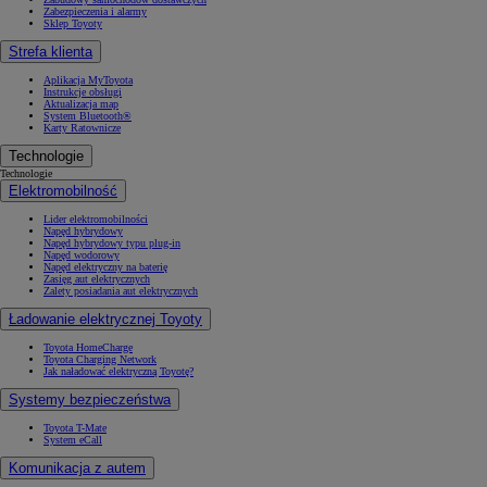
Zabezpieczenia i alarmy
Sklep Toyoty
Strefa klienta
Aplikacja MyToyota
Instrukcje obsługi
Aktualizacja map
System Bluetooth®
Karty Ratownicze
Technologie
Technologie
Elektromobilność
Lider elektromobilności
Napęd hybrydowy
Napęd hybrydowy typu plug-in
Napęd wodorowy
Napęd elektryczny na baterię
Zasięg aut elektrycznych
Zalety posiadania aut elektrycznych
Ładowanie elektrycznej Toyoty
Toyota HomeCharge
Toyota Charging Network
Jak naładować elektryczną Toyotę?
Systemy bezpieczeństwa
Toyota T-Mate
System eCall
Komunikacja z autem