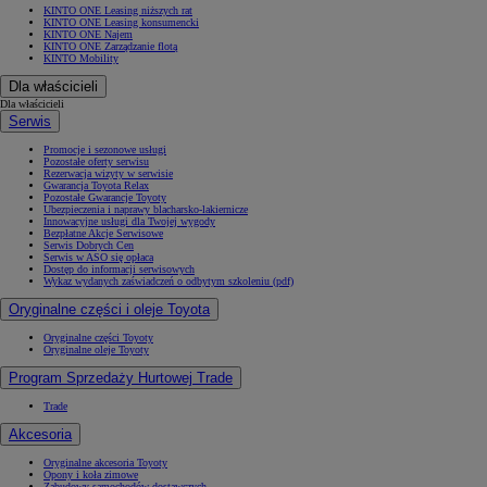
KINTO ONE Leasing niższych rat
KINTO ONE Leasing konsumencki
KINTO ONE Najem
KINTO ONE Zarządzanie flotą
KINTO Mobility
Dla właścicieli
Dla właścicieli
Serwis
Promocje i sezonowe usługi
Pozostałe oferty serwisu
Rezerwacja wizyty w serwisie
Gwarancja Toyota Relax
Pozostałe Gwarancje Toyoty
Ubezpieczenia i naprawy blacharsko-lakiernicze
Innowacyjne usługi dla Twojej wygody
Bezpłatne Akcje Serwisowe
Serwis Dobrych Cen
Serwis w ASO się opłaca
Dostęp do informacji serwisowych
Wykaz wydanych zaświadczeń o odbytym szkoleniu (pdf)
Oryginalne części i oleje Toyota
Oryginalne części Toyoty
Oryginalne oleje Toyoty
Program Sprzedaży Hurtowej Trade
Trade
Akcesoria
Oryginalne akcesoria Toyoty
Opony i koła zimowe
Zabudowy samochodów dostawczych