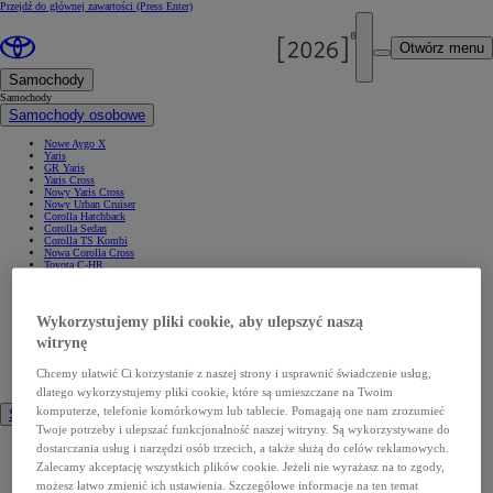
Przejdź do głównej zawartości
(Press Enter)
Otwórz menu
Samochody
Samochody
Samochody osobowe
Nowe Aygo X
Yaris
GR Yaris
Yaris Cross
Nowy Yaris Cross
Nowy Urban Cruiser
Corolla Hatchback
Corolla Sedan
Corolla TS Kombi
Nowa Corolla Cross
Toyota C-HR
Toyota C-HR Plug-in
Nowa Toyota C-HR+
Nowa Toyota bZ4X
Nowa Toyota bZ4X Touring
Wykorzystujemy pliki cookie, aby ulepszyć naszą
Camry
Prius
witrynę
Mirai
Nowy RAV4
Chcemy ułatwić Ci korzystanie z naszej strony i usprawnić świadczenie usług,
Land Cruiser
Nowy GR GT
dlatego wykorzystujemy pliki cookie, które są umieszczane na Twoim
komputerze, telefonie komórkowym lub tablecie. Pomagają one nam zrozumieć
Samochody dostawcze
Twoje potrzeby i ulepszać funkcjonalność naszej witryny. Są wykorzystywane do
Hilux
dostarczania usług i narzędzi osób trzecich, a także służą do celów reklamowych.
Nowy Hilux
Zalecamy akceptację wszystkich plików cookie. Jeżeli nie wyrażasz na to zgody,
Nowy Hilux Electric
PROACE Max
możesz łatwo zmienić ich ustawienia. Szczegółowe informacje na ten temat
PROACE