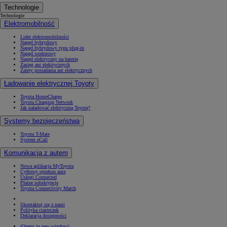
Technologie
Technologie
Elektromobilność
Lider elektromobilności
Napęd hybrydowy
Napęd hybrydowy typu plug-in
Napęd wodorowy
Napęd elektryczny na baterię
Zasięg aut elektrycznych
Zalety posiadania aut elektrycznych
Ładowanie elektrycznej Toyoty
Toyota HomeCharge
Toyota Charging Network
Jak naładować elektryczną Toyotę?
Systemy bezpieczeństwa
Toyota T-Mate
System eCall
Komunikacja z autem
Nowa aplikacja MyToyota
Cyfrowy opiekun auta
Usługi Connected
Płatne subskrypcje
Toyota Connectivity Match
Skontaktuj się z nami
Polityka ciasteczek
Deklaracja dostępności
(Opens in new window)