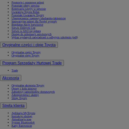
Promocje i sezonowe usługi
Pozostałe oferty serwisu
Rezerwacja wizyty w serwisie
Gwarancja Toyota Relax
Pozostałe Gwarancje Toyoty
Ubezpieczenia i naprawy blacharsko-lakiernicze
Innowacyjne usługi dla Twojej wygody
Bezpłatne Akcje Serwisowe
Serwis Dobrych Cen
Serwis w ASO się opłaca
Dostęp do informacji serwisowych
Wykaz wydanych zaświadczeń o odbytym szkoleniu (pdf)
Oryginalne części i oleje Toyota
Oryginalne części Toyoty
Oryginalne oleje Toyoty
Program Sprzedaży Hurtowej Trade
Trade
Akcesoria
Oryginalne akcesoria Toyoty
Opony i koła zimowe
Zabudowy samochodów dostawczych
Zabezpieczenia i alarmy
Sklep Toyoty
Strefa klienta
Aplikacja MyToyota
Instrukcje obsługi
Aktualizacja map
System Bluetooth®
Karty Ratownicze