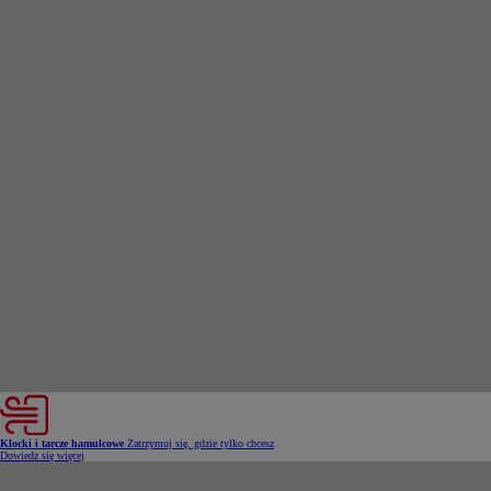
Od
81 900 zł
Yaris Cross
HYBRID
Klocki i tarcze hamulcowe
Zatrzymuj się, gdzie tylko chcesz
Dowiedz się więcej