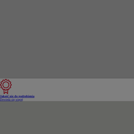
Od
105 300 zł
Corolla Hatchback
HYBRID
Jakość nie do podrobienia
Dowiedz się więcej