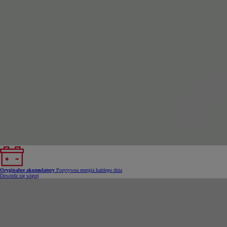
Oryginalne akumulatory
Pozytywna energia każdego dnia
Dowiedz się więcej