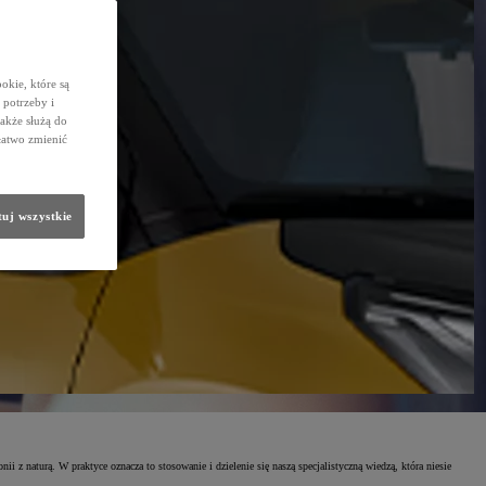
okie, które są
potrzeby i
także służą do
łatwo zmienić
uj wszystkie
z naturą. W praktyce oznacza to stosowanie i dzielenie się naszą specjalistyczną wiedzą, która niesie