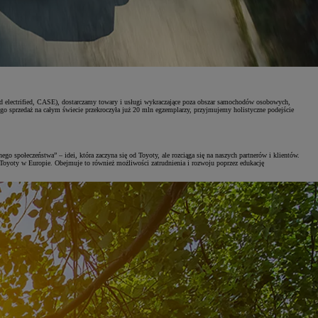
nd electrified, CASE), dostarczamy towary i usługi wykraczające poza obszar samochodów osobowych,
przedaż na całym świecie przekroczyła już 20 mln egzemplarzy, przyjmujemy holistyczne podejście
społeczeństwa” – idei, która zaczyna się od Toyoty, ale rozciąga się na naszych partnerów i klientów.
oyoty w Europie. Obejmuje to również możliwości zatrudnienia i rozwoju poprzez edukację