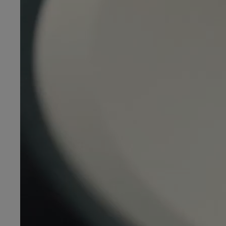
Od
81 900 zł
Yaris Cross
HYBRID