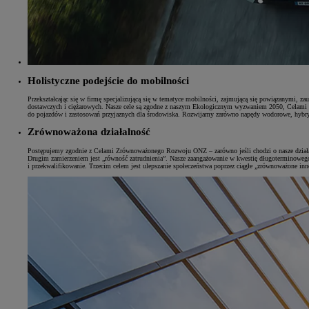
Holistyczne podejście do mobilności
Przekształcając się w firmę specjalizującą się w tematyce mobilności, zajmującą się powiązanymi,
dostawczych i ciężarowych. Nasze cele są zgodne z naszym Ekologicznym wyzwaniem 2050, Celami 
do pojazdów i zastosowań przyjaznych dla środowiska. Rozwijamy zarówno napędy wodorowe, hybryd
Zrównoważona działalność
Postępujemy zgodnie z Celami Zrównoważonego Rozwoju ONZ – zarówno jeśli chodzi o nasze działania
Drugim zamierzeniem jest „równość zatrudnienia”. Nasze zaangażowanie w kwestię długoterminowego
i przekwalifikowanie. Trzecim celem jest ulepszanie społeczeństwa poprzez ciągłe „zrównoważone i