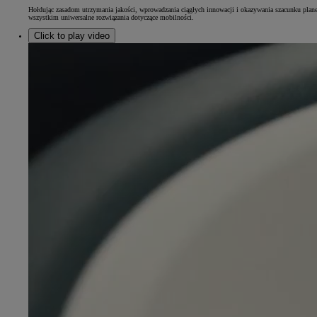
Hołdując zasadom utrzymania jakości, wprowadzania ciągłych innowacji i okazywania szacunku plane
wszystkim uniwersalne rozwiązania dotyczące mobilności.
Click to play video