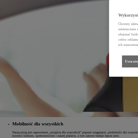
Wykorzystu
Chcemy ułatwi
umieszczane 
ulepszać funk
celów reklamo
ich ustawieni
Ustawie
Mobilność dla wszystkich
Naszą misją jest zapewnienie „szczęścia dla wszystkich” poprzez osiągnięcie „mobilności dla wszyst
korzyści ludziom, społecznościom i naszej planecie, a tym samym buduje lepsze jutro.