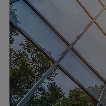
Od
105 300 zł
Corolla Hatchback
HYBRID