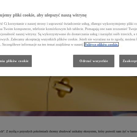
jemy pliki cookie, aby ulepszyć naszą witrynę
ć Ci korzystanie z naszej strony i usprawnić świadczenie usług, dlatego wykorzystujemy pliki co
na Twoim komputerze, telefonie komórkowym lub tablecie. Pomagają one nam zrozumieć Twoje 
cjonalność naszej witryny. Są wykorzystywane do dostarczania usług i narzędzi osób trzecich, a 
wych. Zalecamy akceptację wszystkich plików cookie. Jeżeli nie wyrażasz na to zgody, możesz 
a. Szczegółowe informacje na ten temat znajdziesz w naszej
Polityce plików cookie.
nia plików cookie
Odrzuć wszystkie
Zaakcept
kich”. Z myślą o przyszłych pokoleniach chcemy zbudować unikalny ekosystem, który pozwoli nam żyć w harmonii 