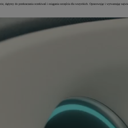
cie, dążymy do przekraczania oczekiwań i osiągania szczęścia dla wszystkich. Opracowując i wytwarzając najw