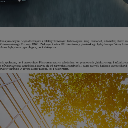
 zautomatyzowanymi, współdzielonymi i zelektryfikowanymi technologiami (ang. connected, automated, shared a
Zrównoważonego Rozwoju ONZ i Zielonym Ładem UE. Jako twórcy pionierskiego hybrydowego Priusa, którego s
owe, hybrydowe typu plug-in, jak i elektryczne.
 społeczne, jak i pracownicze. Pierwszym naszym założeniem jest promowanie „inkluzywnego i zróżnicowanego 
 zrównoważonego zatrudnienia zaczyna się od zapewnienia uczciwości i szans rozwoju każdemu pracownikowi T
nnowacje” zarówno w Toyota Motor Europe, jak i na zewnątrz.