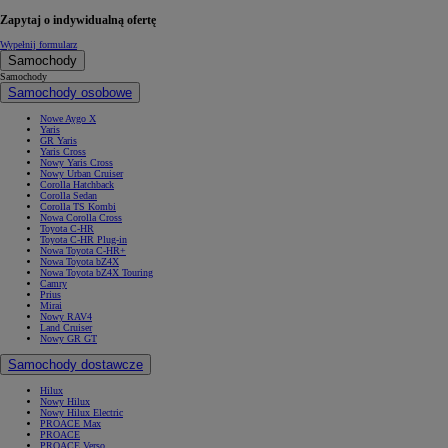
Zapytaj o indywidualną ofertę
Wypełnij formularz
Samochody
Samochody
Samochody osobowe
Nowe Aygo X
Yaris
GR Yaris
Yaris Cross
Nowy Yaris Cross
Nowy Urban Cruiser
Corolla Hatchback
Corolla Sedan
Corolla TS Kombi
Nowa Corolla Cross
Toyota C-HR
Toyota C-HR Plug-in
Nowa Toyota C-HR+
Nowa Toyota bZ4X
Nowa Toyota bZ4X Touring
Camry
Prius
Mirai
Nowy RAV4
Land Cruiser
Nowy GR GT
Samochody dostawcze
Hilux
Nowy Hilux
Nowy Hilux Electric
PROACE Max
PROACE
PROACE Verso