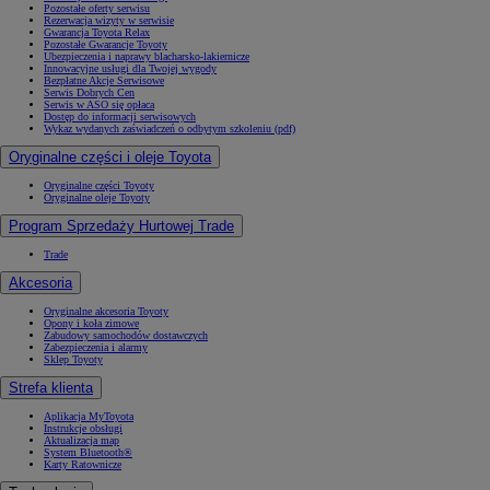
Pozostałe oferty serwisu
Rezerwacja wizyty w serwisie
Gwarancja Toyota Relax
Pozostałe Gwarancje Toyoty
Ubezpieczenia i naprawy blacharsko-lakiernicze
Innowacyjne usługi dla Twojej wygody
Bezpłatne Akcje Serwisowe
Serwis Dobrych Cen
Serwis w ASO się opłaca
Dostęp do informacji serwisowych
Wykaz wydanych zaświadczeń o odbytym szkoleniu (pdf)
Oryginalne części i oleje Toyota
Oryginalne części Toyoty
Oryginalne oleje Toyoty
Program Sprzedaży Hurtowej Trade
Trade
Akcesoria
Oryginalne akcesoria Toyoty
Opony i koła zimowe
Zabudowy samochodów dostawczych
Zabezpieczenia i alarmy
Sklep Toyoty
Strefa klienta
Aplikacja MyToyota
Instrukcje obsługi
Aktualizacja map
System Bluetooth®
Karty Ratownicze