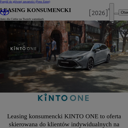
Przejdź do głównej zawartości
(Press Enter)
LEASING KONSUMENCKI
Otw
Auto dla Ciebie na Twoich warunkach
Leasing konsumencki KINTO ONE to oferta
skierowana do klientów indywidualnych na