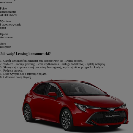
serwisowa
Pełne
ubezpieczenie
AC/OC/NNW
Wymiana
i przechowywanie
opon
Opieka
Assistance
Auto
zastępcze
Jak wziąć Leasing konsumencki?
1.
Określ wysokość miesięcznej raty dopasowanej do Twoich potrzeb.
2.
Wybierz: - roczny przebieg, - czas użytkowania, - usługi dodatkowe, - opłatę wstępną.
3.
Skorzystaj z uproszczonej procedury leasingowej, szybszej niż w przypadku kredytu.
4.
Podpisz umowę.
5.
Diler wyręcza Cię i rejestruje pojazd.
6.
Odbierasz nową Toyotę.