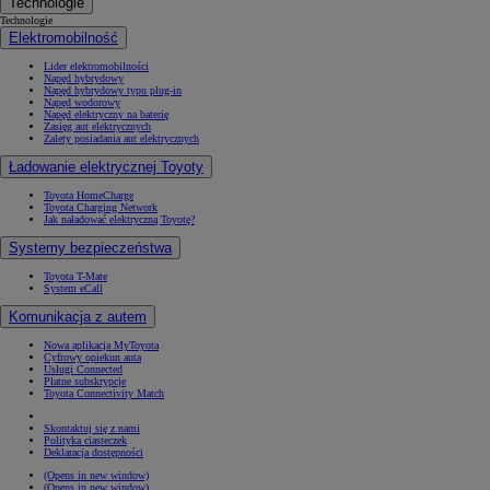
Technologie
Technologie
Elektromobilność
Lider elektromobilności
Napęd hybrydowy
Napęd hybrydowy typu plug-in
Napęd wodorowy
Napęd elektryczny na baterię
Zasięg aut elektrycznych
Zalety posiadania aut elektrycznych
Ładowanie elektrycznej Toyoty
Toyota HomeCharge
Toyota Charging Network
Jak naładować elektryczną Toyotę?
Systemy bezpieczeństwa
Toyota T-Mate
System eCall
Komunikacja z autem
Nowa aplikacja MyToyota
Cyfrowy opiekun auta
Usługi Connected
Płatne subskrypcje
Toyota Connectivity Match
Skontaktuj się z nami
Polityka ciasteczek
Deklaracja dostępności
(Opens in new window)
(Opens in new window)