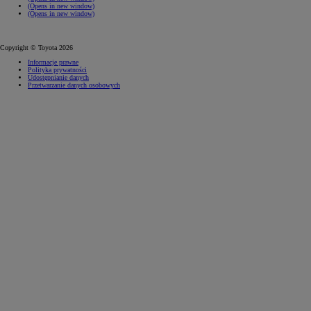
(Opens in new window)
(Opens in new window)
Copyright © Toyota 2026
Informacje prawne
Polityka prywatności
Udostępnianie danych
Przetwarzanie danych osobowych