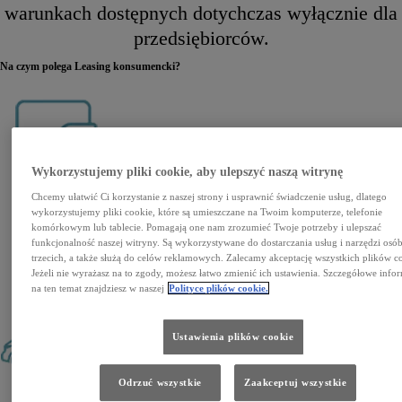
warunkach dostępnych dotychczas wyłącznie dla
przedsiębiorców.
Na czym polega Leasing konsumencki?
Wykorzystujemy pliki cookie, aby ulepszyć naszą witrynę
Wpłata własna od 0% do 40%
Chcemy ułatwić Ci korzystanie z naszej strony i usprawnić świadczenie usług, dlatego
wykorzystujemy pliki cookie, które są umieszczane na Twoim komputerze, telefonie
komórkowym lub tablecie. Pomagają one nam zrozumieć Twoje potrzeby i ulepszać
funkcjonalność naszej witryny. Są wykorzystywane do dostarczania usług i narzędzi osó
trzecich, a także służą do celów reklamowych. Zalecamy akceptację wszystkich plików c
Jeżeli nie wyrażasz na to zgody, możesz łatwo zmienić ich ustawienia. Szczegółowe info
na ten temat znajdziesz w naszej
Polityce plików cookie.
Umowa leasingowa na okres od 24 do 48 miesięcy
Ustawienia plików cookie
Odrzuć wszystkie
Zaakceptuj wszystkie
Trzy warianty zakończenia umowy: wymiana na nowe auto, zwrot lub wykup