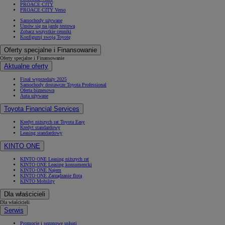
PROACE CITY
PROACE CITY Verso
Samochody używane
Umów się na jazdę testową
Zobacz wszystkie cenniki
Konfiguruj swoją Toyotę
Oferty specjalne i Finansowanie
Oferty specjalne i Finansowanie
Aktualne oferty
Finał wyprzedaży 2025
Samochody dostawcze Toyota Professional
Oferta biznesowa
Auta używane
Toyota Financial Services
Kredyt niższych rat Toyota Easy
Kredyt standardowy
Leasing standardowy
KINTO ONE
KINTO ONE Leasing niższych rat
KINTO ONE Leasing konsumencki
KINTO ONE Najem
KINTO ONE Zarządzanie flotą
KINTO Mobility
Dla właścicieli
Dla właścicieli
Serwis
Promocje i sezonowe usługi