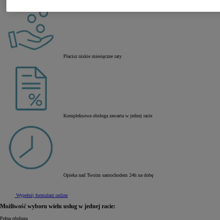
Płacisz niskie miesięczne raty
Kompleksowa obsługa zawarta w jednej racie
Opieka nad Twoim samochodem 24h na dobę
Wypełnij formularz online
Możliwość wyboru wielu usług w jednej racie:
Pełna obsługa