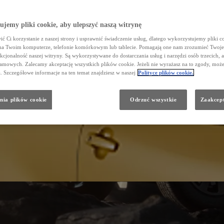
jemy pliki cookie, aby ulepszyć naszą witrynę
ć Ci korzystanie z naszej strony i usprawnić świadczenie usług, dlatego wykorzystujemy pliki co
na Twoim komputerze, telefonie komórkowym lub tablecie. Pomagają one nam zrozumieć Twoje
nkcjonalność naszej witryny. Są wykorzystywane do dostarczania usług i narzędzi osób trzecich, a
amowych. Zalecamy akceptację wszystkich plików cookie. Jeżeli nie wyrażasz na to zgody, może
a. Szczegółowe informacje na ten temat znajdziesz w naszej
Polityce plików cookie.
nia plików cookie
Odrzuć wszystkie
Zaakcept