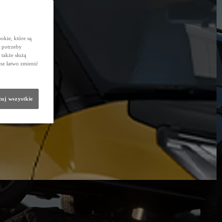
okie, które są
 potrzeby
 także służą
sz łatwo zmienić
uj wszystkie