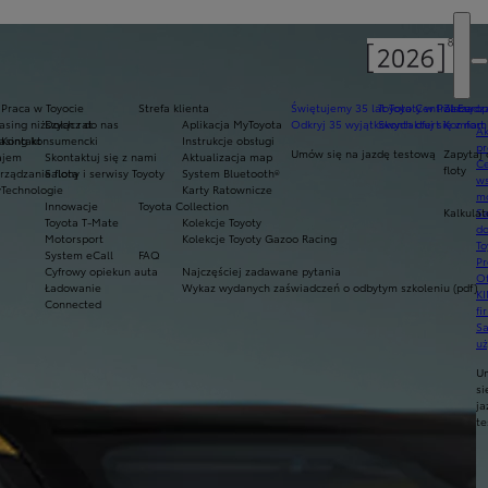
Praca w Toyocie
Strefa klienta
Świętujemy 35 lat Toyoty w Polsce
Toyota Central Europ
Zarządza
sing niższych rat
Dołącz do nas
Aplikacja MyToyota
Odkryj 35 wyjątkowych ofert
Skontaktuj się z nam
Komfort 
Ak
asing konsumencki
Kontakt
Instrukcje obsługi
pr
Umów się na jazdę testową
Zapytaj 
ajem
Skontaktuj się z nami
Aktualizacja map
Ce
floty
ządzanie flotą
Salony i serwisy Toyoty
System Bluetooth®
ws
y
Technologie
Karty Ratownicze
mo
Innowacje
Toyota Collection
Kalkulat
S
Toyota T-Mate
Kolekcje Toyoty
do
Motorsport
Kolekcje Toyoty Gazoo Racing
To
System eCall
FAQ
Pr
Cyfrowy opiekun auta
Najczęściej zadawane pytania
Of
Ładowanie
Wykaz wydanych zaświadczeń o odbytym szkoleniu (pdf)
KI
Connected
fi
S
u
U
si
ja
te