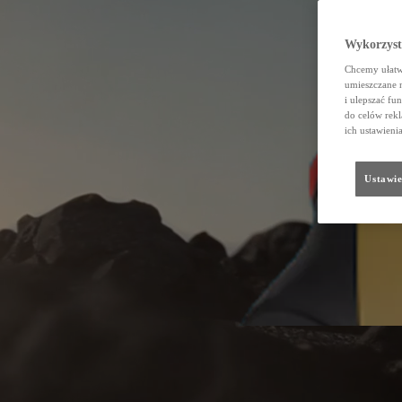
Wykorzystu
Chcemy ułatwi
umieszczane 
i ulepszać fu
do celów rekl
ich ustawieni
Ustawie