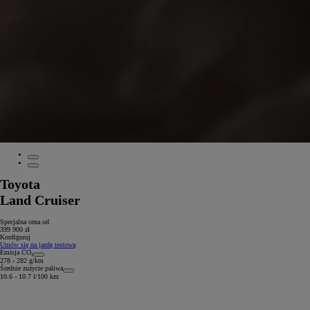
Toyota
Land Cruiser
Specjalna cena od
399 900 zł
Konfiguruj
Umów się na jazdę testową
Emisja CO₂
278 - 282 g/km
Średnie zużycie paliwa
10.6 - 10.7 l/100 km