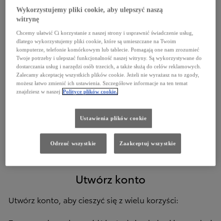
Wykorzystujemy pliki cookie, aby ulepszyć naszą
Email
witrynę
Chcemy ułatwić Ci korzystanie z naszej strony i usprawnić świadczenie usług,
dlatego wykorzystujemy pliki cookie, które są umieszczane na Twoim
komputerze, telefonie komórkowym lub tablecie. Pomagają one nam zrozumieć
Hasło
Twoje potrzeby i ulepszać funkcjonalność naszej witryny. Są wykorzystywane do
dostarczania usług i narzędzi osób trzecich, a także służą do celów reklamowych.
Zalecamy akceptację wszystkich plików cookie. Jeżeli nie wyrażasz na to zgody,
możesz łatwo zmienić ich ustawienia. Szczegółowe informacje na ten temat
znajdziesz w naszej
Polityce plików cookie.
Zaloguj się
Ustawienia plików cookie
Nie pamiętam hasła
Odrzuć wszystkie
Zaakceptuj wszystkie
Utwórz konto
Utwórz konto, aby cieszyć się z wielu korzyści: