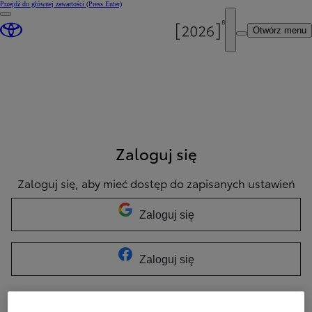
Przejdź do głównej zawartości
(Press Enter)
Otwórz menu
Zaloguj się
Zaloguj się, aby mieć dostęp do zapisanych ustawień
Zaloguj się
Zaloguj się
LUB