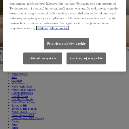
komputerze, telefonie komórkowym lub tablecie. Pomagają one nam zrozumieć
Twoje potrzeby i ulepszać funkcjonalność naszej witryny. Są wykorzystywane do
dostarczania usług i narzędzi osób trzecich, a także służą do celów reklamowych.
Zalecamy akceptację wszystkich plików cookie. Jeżeli nie wyrażasz na to zgody,
możesz łatwo zmienić ich ustawienia. Szczegółowe informacje na ten temat
znajdziesz w naszej
Polityce plików cookie.
Ustawienia plików cookie
Nie otrzymałeś wiadomości? Nie zapomnij sprawdzić folderu spam. W przypadku problemów z Twoją skrzynką
mailową, możesz również ponowić
proces subskrypcji
.
Samochody
Odrzuć wszystkie
Zaakceptuj wszystkie
Samochody
Samochody osobowe
Nowe Aygo X
Yaris
GR Yaris
Yaris Cross
Nowy Yaris Cross
Nowy Urban Cruiser
Corolla Hatchback
Corolla Sedan
Corolla TS Kombi
Nowa Corolla Cross
Toyota C-HR
Toyota C-HR Plug-in
Nowa Toyota C-HR+
Nowa Toyota bZ4X
Nowa Toyota bZ4X Touring
Camry
Prius
Mirai