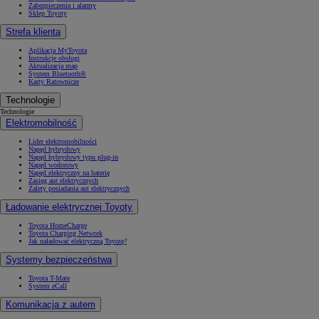
Zabezpieczenia i alarmy
Sklep Toyoty
Strefa klienta
Aplikacja MyToyota
Instrukcje obsługi
Aktualizacja map
System Bluetooth®
Karty Ratownicze
Technologie
Technologie
Elektromobilność
Lider elektromobilności
Napęd hybrydowy
Napęd hybrydowy typu plug-in
Napęd wodorowy
Napęd elektryczny na baterię
Zasięg aut elektrycznych
Zalety posiadania aut elektrycznych
Ładowanie elektrycznej Toyoty
Toyota HomeCharge
Toyota Charging Network
Jak naładować elektryczną Toyotę?
Systemy bezpieczeństwa
Toyota T-Mate
System eCall
Komunikacja z autem