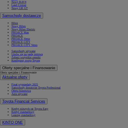
Nowy RAV4
Land Cruiser
Nowy GR GT
Samochody dostawcze
Hilux
Nowy Hilux
Nowy Hilux Electric
PROACE Max
PROACE
PROACE Verso
PROACE CITY
PROACE CITY Verso
Samochody używane
Umów się na jazdę testową
Zobacz wszystkie cenniki
Konfiguruj swoją Toyotę
Oferty specjalne i Finansowanie
Oferty specjalne i Finansowanie
Aktualne oferty
Finał wyprzedaży 2025
Samochody dostawcze Toyota Professional
Oferta biznesowa
Auta używane
Toyota Financial Services
Kredyt niższych rat Toyota Easy
Kredyt standardowy
Leasing standardowy
KINTO ONE