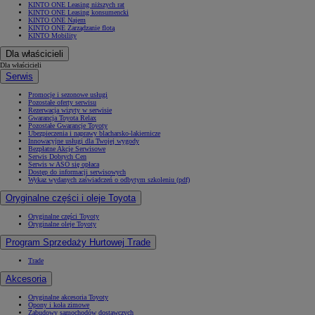
KINTO ONE Leasing niższych rat
KINTO ONE Leasing konsumencki
KINTO ONE Najem
KINTO ONE Zarządzanie flotą
KINTO Mobility
Dla właścicieli
Dla właścicieli
Serwis
Promocje i sezonowe usługi
Pozostałe oferty serwisu
Rezerwacja wizyty w serwisie
Gwarancja Toyota Relax
Pozostałe Gwarancje Toyoty
Ubezpieczenia i naprawy blacharsko-lakiernicze
Innowacyjne usługi dla Twojej wygody
Bezpłatne Akcje Serwisowe
Serwis Dobrych Cen
Serwis w ASO się opłaca
Dostęp do informacji serwisowych
Wykaz wydanych zaświadczeń o odbytym szkoleniu (pdf)
Oryginalne części i oleje Toyota
Oryginalne części Toyoty
Oryginalne oleje Toyoty
Program Sprzedaży Hurtowej Trade
Trade
Akcesoria
Oryginalne akcesoria Toyoty
Opony i koła zimowe
Zabudowy samochodów dostawczych