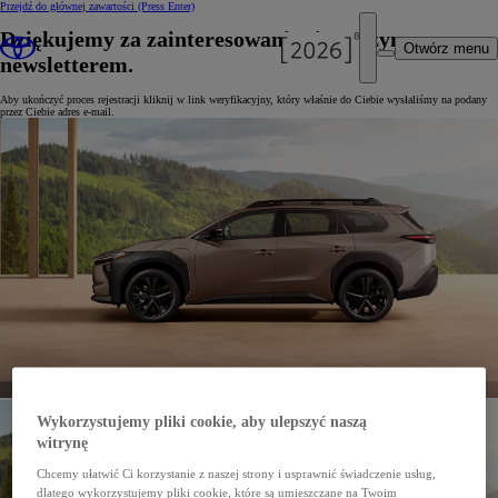
Przejdź do głównej zawartości
(Press Enter)
Dziękujemy za zainteresowanie się naszym
Otwórz menu
newsletterem.
Aby ukończyć proces rejestracji kliknij w link weryfikacyjny, który właśnie do Ciebie wysłaliśmy na podany
przez Ciebie adres e-mail.
Wykorzystujemy pliki cookie, aby ulepszyć naszą
witrynę
Chcemy ułatwić Ci korzystanie z naszej strony i usprawnić świadczenie usług,
dlatego wykorzystujemy pliki cookie, które są umieszczane na Twoim