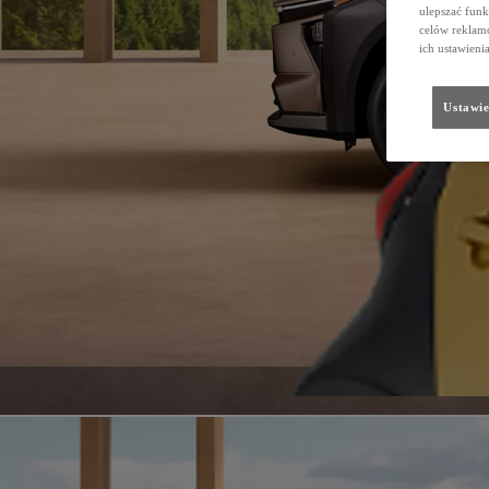
ulepszać funk
celów reklamo
ich ustawieni
Ustawie