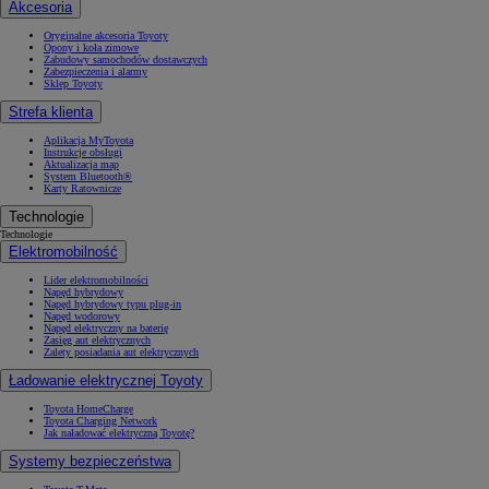
Akcesoria
Oryginalne akcesoria Toyoty
Opony i koła zimowe
Zabudowy samochodów dostawczych
Zabezpieczenia i alarmy
Sklep Toyoty
Strefa klienta
Aplikacja MyToyota
Instrukcje obsługi
Aktualizacja map
System Bluetooth®
Karty Ratownicze
Technologie
Technologie
Elektromobilność
Lider elektromobilności
Napęd hybrydowy
Napęd hybrydowy typu plug-in
Napęd wodorowy
Napęd elektryczny na baterię
Zasięg aut elektrycznych
Zalety posiadania aut elektrycznych
Ładowanie elektrycznej Toyoty
Toyota HomeCharge
Toyota Charging Network
Jak naładować elektryczną Toyotę?
Systemy bezpieczeństwa