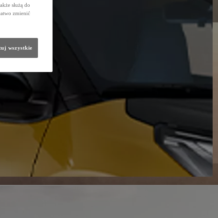
także służą do
łatwo zmienić
uj wszystkie