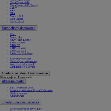
Nowa Toyota bZ4X
Nowa Toyota bZ4X Touring
Camry
Prius
Mirai
Nowy RAV4
Land Cruiser
Nowy GR GT
Samochody dostawcze
Hilux
Nowy Hilux
Nowy Hilux Electric
PROACE Max
PROACE
PROACE Verso
PROACE CITY
PROACE CITY Verso
Samochody używane
Umów się na jazdę testową
Zobacz wszystkie cenniki
Konfiguruj swoją Toyotę
Oferty specjalne i Finansowanie
Oferty specjalne i Finansowanie
Aktualne oferty
Finał wyprzedaży 2025
Samochody dostawcze Toyota Professional
Oferta biznesowa
Auta używane
Toyota Financial Services
Kredyt niższych rat Toyota Easy