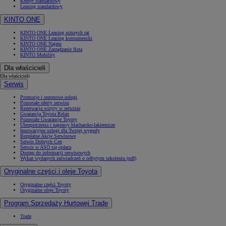
Kredyt standardowy
Leasing standardowy
KINTO ONE
KINTO ONE Leasing niższych rat
KINTO ONE Leasing konsumencki
KINTO ONE Najem
KINTO ONE Zarządzanie flotą
KINTO Mobility
Dla właścicieli
Dla właścicieli
Serwis
Promocje i sezonowe usługi
Pozostałe oferty serwisu
Rezerwacja wizyty w serwisie
Gwarancja Toyota Relax
Pozostałe Gwarancje Toyoty
Ubezpieczenia i naprawy blacharsko-lakiernicze
Innowacyjne usługi dla Twojej wygody
Bezpłatne Akcje Serwisowe
Serwis Dobrych Cen
Serwis w ASO się opłaca
Dostęp do informacji serwisowych
Wykaz wydanych zaświadczeń o odbytym szkoleniu (pdf)
Oryginalne części i oleje Toyota
Oryginalne części Toyoty
Oryginalne oleje Toyoty
Program Sprzedaży Hurtowej Trade
Trade