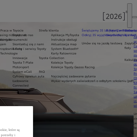
Praca w Toyocie
Strefa klienta
Świętujemy 35 lat Toyoty w Polsce
Toyota Central Europ
Zarządza
sing niższych rat
Dołącz do nas
Aplikacja MyToyota
Odkryj 35 wyjątkowych ofert
Skontaktuj się z nam
Komfort 
Ak
asing konsumencki
Kontakt
Instrukcje obsługi
pr
Umów się na jazdę testową
Zapytaj 
ajem
Skontaktuj się z nami
Aktualizacja map
Ce
floty
ządzanie flotą
Salony i serwisy Toyoty
System Bluetooth®
ws
y
Technologie
Karty Ratownicze
mo
Innowacje
Toyota Collection
Kalkulat
S
Toyota T-Mate
Kolekcje Toyoty
do
Motorsport
Kolekcje Toyoty Gazoo Racing
To
System eCall
FAQ
Pr
Cyfrowy opiekun auta
Najczęściej zadawane pytania
Of
Ładowanie
Wykaz wydanych zaświadczeń o odbytym szkoleniu (pdf)
KI
Connected
fi
S
u
in
w
U
si
ja
te
okie, które są
potrzeby i