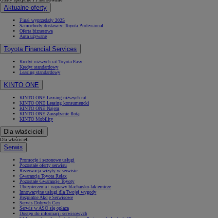
Aktualne oferty
Finał wyprzedaży 2025
Samochody dostawcze Toyota Professional
Oferta biznesowa
Auta używane
Toyota Financial Services
Kredyt niższych rat Toyota Easy
Kredyt standardowy
Leasing standardowy
KINTO ONE
KINTO ONE Leasing niższych rat
KINTO ONE Leasing konsumencki
KINTO ONE Najem
KINTO ONE Zarządzanie flotą
KINTO Mobility
Dla właścicieli
Dla właścicieli
Serwis
Od
81 900 zł
Promocje i sezonowe usługi
Yaris Cross
Pozostałe oferty serwisu
Rezerwacja wizyty w serwisie
HYBRID
Gwarancja Toyota Relax
Pozostałe Gwarancje Toyoty
Ubezpieczenia i naprawy blacharsko-lakiernicze
Innowacyjne usługi dla Twojej wygody
Bezpłatne Akcje Serwisowe
Serwis Dobrych Cen
Serwis w ASO się opłaca
Dostęp do informacji serwisowych