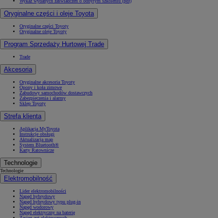
Wykaz wydanych zaświadczeń o odbytym szkoleniu (pdf)
Oryginalne części i oleje Toyota
Oryginalne części Toyoty
Oryginalne oleje Toyoty
Program Sprzedaży Hurtowej Trade
Trade
Akcesoria
Oryginalne akcesoria Toyoty
Opony i koła zimowe
Zabudowy samochodów dostawczych
Zabezpieczenia i alarmy
Sklep Toyoty
Strefa klienta
Aplikacja MyToyota
Instrukcje obsługi
Aktualizacja map
System Bluetooth®
Karty Ratownicze
Technologie
Technologie
Elektromobilność
Lider elektromobilności
Napęd hybrydowy
Napęd hybrydowy typu plug-in
Napęd wodorowy
Napęd elektryczny na baterię
Zasięg aut elektrycznych