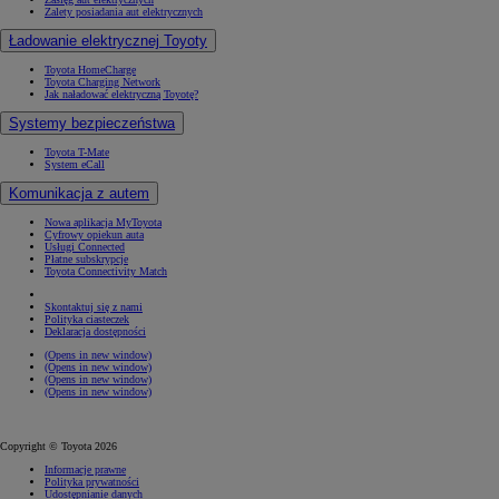
Zalety posiadania aut elektrycznych
Ładowanie elektrycznej Toyoty
Toyota HomeCharge
Toyota Charging Network
Jak naładować elektryczną Toyotę?
Systemy bezpieczeństwa
Toyota T-Mate
System eCall
Komunikacja z autem
Nowa aplikacja MyToyota
Cyfrowy opiekun auta
Usługi Connected
Płatne subskrypcje
Toyota Connectivity Match
Skontaktuj się z nami
Polityka ciasteczek
Deklaracja dostępności
(Opens in new window)
(Opens in new window)
(Opens in new window)
(Opens in new window)
Copyright © Toyota 2026
Informacje prawne
Polityka prywatności
Udostępnianie danych