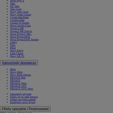
Nowe Aygo X
Yaris
GR Yaris
Yaris Cross
Nowy Yaris Cross
Nowy Urban Cruiser
Corolla Hatchback
Corolla Sedan
Corolla TS Kombi
Nowa Corolla Cross
Toyota C-HR
Toyota C-HR Plug-in
Nowa Toyota C-HR+
Nowa Toyota bZ4X
Nowa Toyota bZ4X Touring
Camry
Prius
Mirai
Nowy RAV4
Land Cruiser
Nowy GR GT
Samochody dostawcze
Hilux
Nowy Hilux
Nowy Hilux Electric
PROACE Max
PROACE
PROACE Verso
PROACE CITY
PROACE CITY Verso
Samochody używane
Umów się na jazdę testową
Zobacz wszystkie cenniki
Konfiguruj swoją Toyotę
Oferty specjalne i Finansowanie
Oferty specjalne i Finansowanie