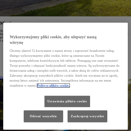
Mirai
Toyota Mirai to rewolucyjne auto elektryczne wyposażone w ogniwa paliwowe generujące energię z wodoru.
Dynamiczne osiągi i elegancka sylwetka przyciągają wzrok, gdziekolwiek się pojawisz. System oczyszczający
Wykorzystujemy pliki cookie, aby ulepszyć naszą
powietrze wpływa pozytywnie na otoczenie, sprawiając, że Mirai to jeden z najbardziej ekologicznych
i zaawansowanych samochodów na świecie.
witrynę
Chcemy ułatwić Ci korzystanie z naszej strony i usprawnić świadczenie usług,
Bezpieczna, dopracowana i zaawansowana technologia ogniw paliwowych Toyoty
dlatego wykorzystujemy pliki cookie, które są umieszczane na Twoim
Tankowanie wodoru trwa 5 min, a zasięg wynosi do 650 km
komputerze, telefonie komórkowym lub tablecie. Pomagają one nam zrozumieć
Niezwykle oszczędna i komfortowa jazda oraz emisje spalin poniżej zera
Twoje potrzeby i ulepszać funkcjonalność naszej witryny. Są wykorzystywane do
dostarczania usług i narzędzi osób trzecich, a także służą do celów reklamowych.
Zalecamy akceptację wszystkich plików cookie. Jeżeli nie wyrażasz na to zgody,
Zobacz cennik
(Opens in new window)
Dowiedz się więcej
możesz łatwo zmienić ich ustawienia. Szczegółowe informacje na ten temat
znajdziesz w naszej
Polityce plików cookie.
Ustawienia plików cookie
Odrzuć wszystkie
Zaakceptuj wszystkie