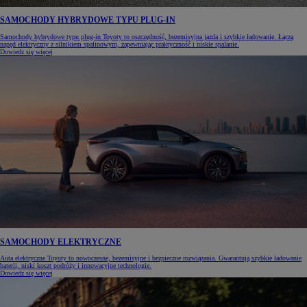
SAMOCHODY HYBRYDOWE TYPU PLUG-IN
Samochody hybrydowe typu plug-in Toyoty to oszczędność, bezemisyjna jazda i szybkie ładowanie. Łączą
napęd elektryczny z silnikiem spalinowym, zapewniając praktyczność i niskie spalanie.
Dowiedz się więcej
SAMOCHODY ELEKTRYCZNE
Auta elektryczne Toyoty to nowoczesne, bezemisyjne i bezpieczne rozwiązania. Gwarantują szybkie ładowanie
baterii, niski koszt podróży i innowacyjne technologie.
Dowiedz się więcej