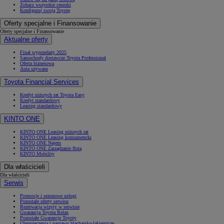
Zobacz wszystkie cenniki
Konfiguruj swoją Toyotę
Oferty specjalne i Finansowanie
Oferty specjalne i Finansowanie
Aktualne oferty
Finał wyprzedaży 2025
Samochody dostawcze Toyota Professional
Oferta biznesowa
Auta używane
Toyota Financial Services
Kredyt niższych rat Toyota Easy
Kredyt standardowy
Leasing standardowy
KINTO ONE
KINTO ONE Leasing niższych rat
KINTO ONE Leasing konsumencki
KINTO ONE Najem
KINTO ONE Zarządzanie flotą
KINTO Mobility
Dla właścicieli
Dla właścicieli
Serwis
Promocje i sezonowe usługi
Pozostałe oferty serwisu
Rezerwacja wizyty w serwisie
Gwarancja Toyota Relax
Pozostałe Gwarancje Toyoty
Ubezpieczenia i naprawy blacharsko-lakiernicze