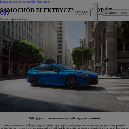
Przejdź do głównej zawartości
(Press Enter)
SAMOCHÓD ELEKTRYCZNY NA WODÓR
Otwórz menu
Zeroemisyjna rewolucja
Odkryj jeden z najnowocześniejszych napędów na świecie
Zaawansowana technologia napędu elektrycznego wykorzystującego wodorowe ogniwa paliwowe pozwala
na bezpieczną, dynamiczną, superoszczędną i całkowicie bezemisyjną jazdę w niespotykanym dotąd komforcie.