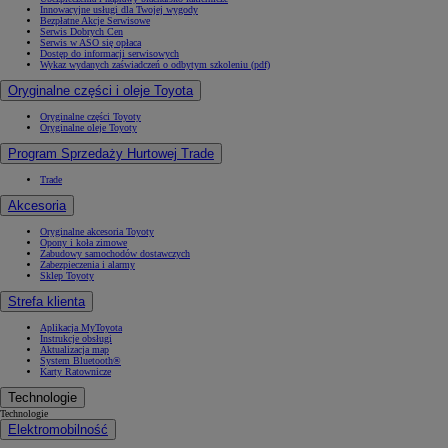
Innowacyjne usługi dla Twojej wygody
Bezpłatne Akcje Serwisowe
Serwis Dobrych Cen
Serwis w ASO się opłaca
Dostęp do informacji serwisowych
Wykaz wydanych zaświadczeń o odbytym szkoleniu (pdf)
Oryginalne części i oleje Toyota
Oryginalne części Toyoty
Oryginalne oleje Toyoty
Program Sprzedaży Hurtowej Trade
Trade
Akcesoria
Oryginalne akcesoria Toyoty
Opony i koła zimowe
Zabudowy samochodów dostawczych
Zabezpieczenia i alarmy
Sklep Toyoty
Strefa klienta
Aplikacja MyToyota
Instrukcje obsługi
Aktualizacja map
System Bluetooth®
Karty Ratownicze
Technologie
Technologie
Elektromobilność