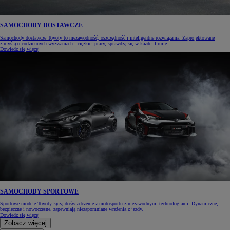
SAMOCHODY DOSTAWCZE
Samochody dostawcze Toyoty to niezawodność, oszczędność i inteligentne rozwiązania. Zaprojektowane
z myślą o codziennych wyzwaniach i ciężkiej pracy, sprawdzą się w każdej firmie.
Dowiedz się więcej
SAMOCHODY SPORTOWE
Sportowe modele Toyoty łączą doświadczenie z motosportu z niezawodnymi technologiami. Dynamiczne,
bezpieczne i nowoczesne, zapewniają niezapomniane wrażenia z jazdy.
Dowiedz się więcej
Zobacz więcej