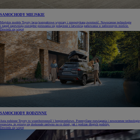
SAMOCHODY MIEJSKIE
Miejskie modele Toyoty łączą kompaktowe wymiary i niespotykaną zwrotność. Nowoczesne technologie
i napęd zapewniają oszczędne poruszania się połączone z łatwością parkowania w zatłoczonym mieście.
Dowiedz się więcej
SAMOCHODY RODZINNE
Auta rodzinne Toyoty to wszechstronność i bezpieczeństwo. Przemyślane rozwiązania i nowoczesne technologie
sprawiają, że spisują się doskonale zarówno na co dzień, jak i podczas długich podróży.
Dowiedz się więcej