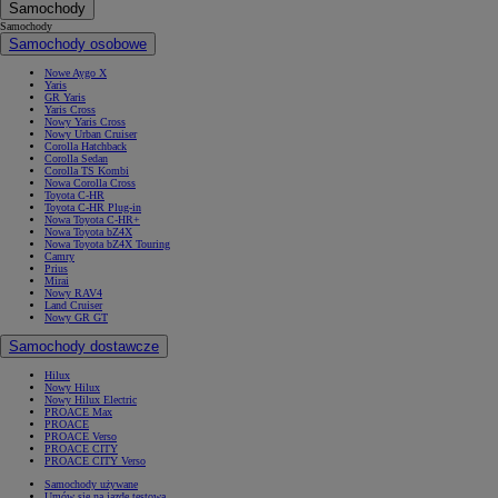
Samochody
Samochody
Samochody osobowe
Nowe Aygo X
Yaris
GR Yaris
Yaris Cross
Nowy Yaris Cross
Nowy Urban Cruiser
Corolla Hatchback
Corolla Sedan
Corolla TS Kombi
Nowa Corolla Cross
Toyota C-HR
Toyota C-HR Plug-in
Nowa Toyota C-HR+
Nowa Toyota bZ4X
Nowa Toyota bZ4X Touring
Camry
Prius
Mirai
Nowy RAV4
Land Cruiser
Nowy GR GT
Samochody dostawcze
Hilux
Nowy Hilux
Nowy Hilux Electric
PROACE Max
PROACE
PROACE Verso
PROACE CITY
PROACE CITY Verso
Samochody używane
Umów się na jazdę testową