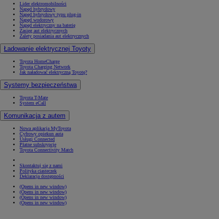
Lider elektromobilności
Napęd hybrydowy
Napęd hybrydowy typu plug-in
Napęd wodorowy
Napęd elektryczny na baterię
Zasięg aut elektrycznych
Zalety posiadania aut elektrycznych
Ładowanie elektrycznej Toyoty
Toyota HomeCharge
Toyota Charging Network
Jak naładować elektryczną Toyotę?
Systemy bezpieczeństwa
Toyota T-Mate
System eCall
Komunikacja z autem
Nowa aplikacja MyToyota
Cyfrowy opiekun auta
Usługi Connected
Płatne subskrypcje
Toyota Connectivity Match
Skontaktuj się z nami
Polityka ciasteczek
Deklaracja dostępności
(Opens in new window)
(Opens in new window)
(Opens in new window)
(Opens in new window)