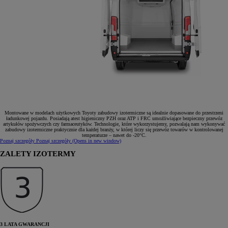
Montowane w modelach użytkowych Toyoty zabudowy izotermiczne są idealnie dopasowane do przestrzeni
ładunkowej pojazdu. Posiadają atest higieniczny PZH oraz ATP i FRC umożliwiające bezpieczny przewóz
artykułów spożywczych czy farmaceutyków. Technologie, które wykorzystujemy, pozwalają nam wykonywać
zabudowy izotermiczne praktycznie dla każdej branży, w której liczy się przewóz towarów w kontrolowanej
temperaturze – nawet do -20°C.
Poznaj szczegóły
Poznaj szczegóły
(Opens in new window)
ZALETY IZOTERMY
3 LATA GWARANCJI