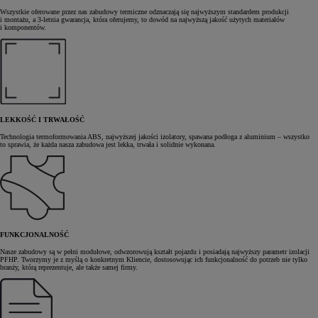
Wszystkie oferowane przez nas zabudowy termiczne odznaczają się najwyższym standardem produkcji
i montażu, a 3-letnia gwarancja, która oferujemy, to dowód na najwyższą jakość użytych materiałów
i komponentów.
LEKKOŚĆ I TRWAŁOŚĆ
Technologia termoformowania ABS, najwyższej jakości izolatory, spawana podłoga z aluminium – wszystko
to sprawia, że każda nasza zabudowa jest lekka, trwała i solidnie wykonana.
FUNKCJONALNOŚĆ
Nasze zabudowy są w pełni modułowe, odwzorowują kształt pojazdu i posiadają najwyższy parametr izolacji
PFHP. Tworzymy je z myślą o konkretnym Kliencie, dostosowując ich funkcjonalność do potrzeb nie tylko
branży, którą reprezentuje, ale także samej firmy.