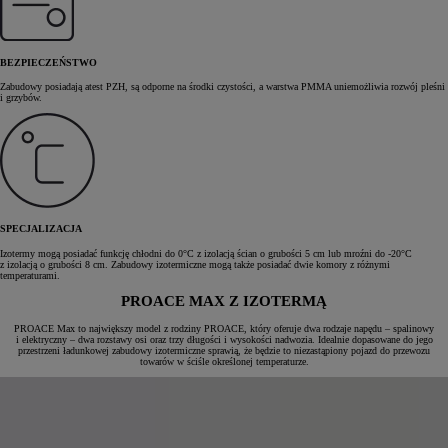
BEZPIECZEŃSTWO
Zabudowy posiadają atest PZH, są odporne na środki czystości, a warstwa PMMA uniemożliwia rozwój pleśni
i grzybów.
SPECJALIZACJA
Izotermy mogą posiadać funkcję chłodni do 0°C z izolacją ścian o grubości 5 cm lub mroźni do -20°C
z izolacją o grubości 8 cm. Zabudowy izotermiczne mogą także posiadać dwie komory z różnymi
temperaturami.
PROACE MAX Z IZOTERMĄ
PROACE Max to największy model z rodziny PROACE, który oferuje dwa rodzaje napędu – spalinowy
i elektryczny – dwa rozstawy osi oraz trzy długości i wysokości nadwozia. Idealnie dopasowane do jego
przestrzeni ładunkowej zabudowy izotermiczne sprawią, że będzie to niezastąpiony pojazd do przewozu
towarów w ściśle określonej temperaturze.