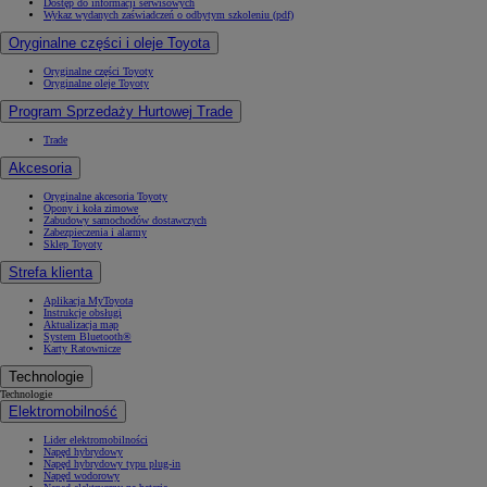
Dostęp do informacji serwisowych
Wykaz wydanych zaświadczeń o odbytym szkoleniu (pdf)
Oryginalne części i oleje Toyota
Oryginalne części Toyoty
Oryginalne oleje Toyoty
Program Sprzedaży Hurtowej Trade
Trade
Akcesoria
Oryginalne akcesoria Toyoty
Opony i koła zimowe
Zabudowy samochodów dostawczych
Zabezpieczenia i alarmy
Sklep Toyoty
Strefa klienta
Aplikacja MyToyota
Instrukcje obsługi
Aktualizacja map
System Bluetooth®
Karty Ratownicze
Technologie
Technologie
Elektromobilność
Lider elektromobilności
Napęd hybrydowy
Napęd hybrydowy typu plug-in
Napęd wodorowy