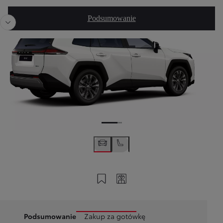
Poprzedni
Nast
Podsumowanie
Zapisz na swoim koncie
Twój kod
Podsumowanie
Zakup za gotówkę