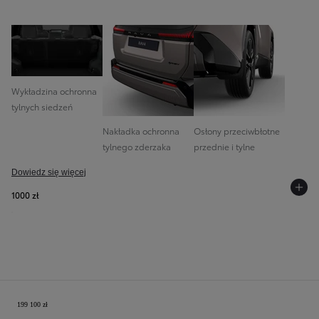
Wykładzina ochronna
tylnych siedzeń
Nakładka ochronna
Osłony przeciwbłotne
tylnego zderzaka
przednie i tylne
Dowiedz się więcej
1000 zł
Twoja konfiguracja
199 100 zł