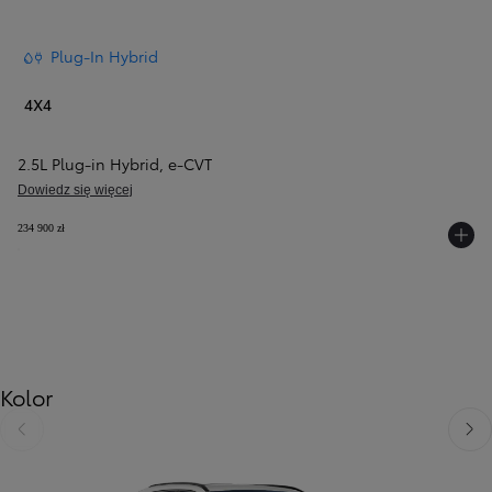
Plug-In Hybrid
4X4
2.5L Plug-in Hybrid
,
e‑CVT
Dowiedz się więcej
234 900 zł
Kolor
Poprzedni
Nast