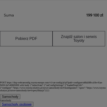
Suma
199 100 zł
Znajdź salon i serwis
Pobierz PDF
Toyoty
POST https://dxp-webcarconfig.toyota-europe.com/v1/car-config/pl/pl?path=configure/a68a58fb-a10e-41ae-
9459-3a7c4060500f with body {"reduxState":{"carConfigSettings":{"loadedStepUrls":
{"configure":"https://www.toyota-olsztyn.pl/nowe-samochody/rav4/konfigurator","specs":"https://www.toyota-
olsztyn.pl/nowe-samochody/rav4/specyfikacja"}}}}
Samochody
Samochody
Samochody osobowe