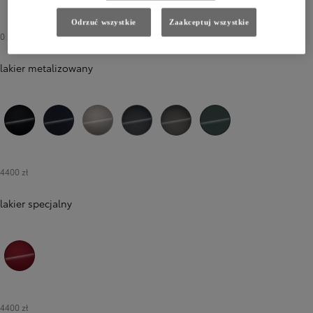
040 Pure White
Odrzuć wszystkie
Zaakceptuj wszystkie
0 zł
-
2900 zł
lakier metalizowany
218 Attitude Black
8X8 Elite Blue
4V8 Avant-garde Bronze
1L6 Massive Grey
1M6 Urban Rock
6X7 Forest Green
4400 zł
lakier specjalny
3T3 Tokyo Red
4400 zł