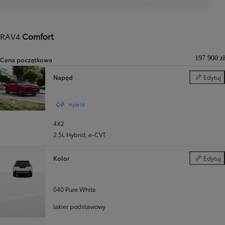
RAV4
Comfort
197 900 zł
Cena początkowa
Napęd
Edytuj
Napęd
Hybrid
4X2
2.5L Hybrid
,
e‑CVT
Kolor
Edytuj
Kolor
040 Pure White
lakier podstawowy