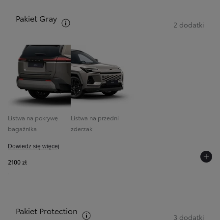
Pakiet Gray
Zobacz opis pakietów
2 dodatki
Listwa na pokrywę
Listwa na przedni
bagażnika
zderzak
Dowiedz się więcej
2100 zł
Pakiet Protection
Zobacz opis pakietów
3 dodatki