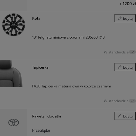
+
1200 zł
Koła
Edytuj
Koła
18" felgi aluminiowe z oponami 235/60 R18
W standardzie
Tapicerka
Edytuj
Tapicerka
FA20 Tapicerka materiałowa w kolorze czarnym
W standardzie
Pakiety i dodatki
Edytuj
Pakiety i d
Przeglądaj