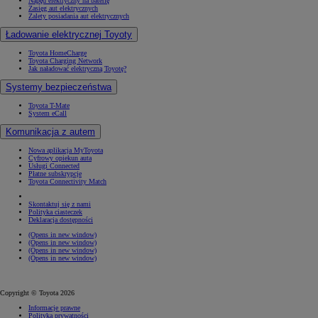
Napęd elektryczny na baterię
Zasięg aut elektrycznych
Zalety posiadania aut elektrycznych
Ładowanie elektrycznej Toyoty
Toyota HomeCharge
Toyota Charging Network
Jak naładować elektryczną Toyotę?
Systemy bezpieczeństwa
Toyota T-Mate
System eCall
Komunikacja z autem
Nowa aplikacja MyToyota
Cyfrowy opiekun auta
Usługi Connected
Płatne subskrypcje
Toyota Connectivity Match
Skontaktuj się z nami
Polityka ciasteczek
Deklaracja dostępności
(Opens in new window)
(Opens in new window)
(Opens in new window)
(Opens in new window)
Copyright © Toyota 2026
Informacje prawne
Polityka prywatności