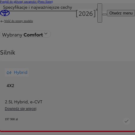
Przejdź do głównej zawartości
(Press Enter)
Specyfikacje i najważniejsze cechy
Otwórz menu
Wróć do strony modelu
Wybrany
Comfort
Silnik
Hybrid
4X2
2.5L Hybrid
,
e‑CVT
Dowiedz się więcej
197 900 zł