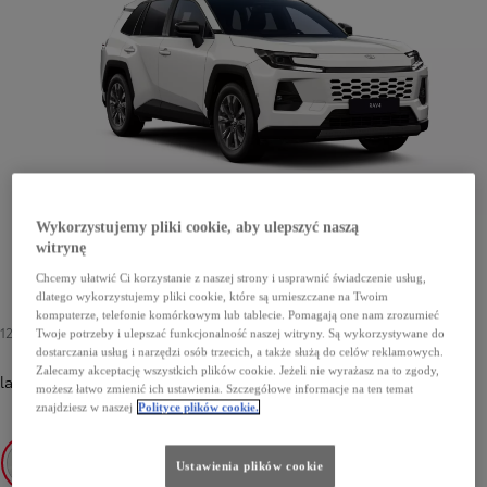
Wykorzystujemy pliki cookie, aby ulepszyć naszą
witrynę
Chcemy ułatwić Ci korzystanie z naszej strony i usprawnić świadczenie usług,
dlatego wykorzystujemy pliki cookie, które są umieszczane na Twoim
komputerze, telefonie komórkowym lub tablecie. Pomagają one nam zrozumieć
1200 zł
Twoje potrzeby i ulepszać funkcjonalność naszej witryny. Są wykorzystywane do
dostarczania usług i narzędzi osób trzecich, a także służą do celów reklamowych.
Zalecamy akceptację wszystkich plików cookie. Jeżeli nie wyrażasz na to zgody,
lakier podstawowy
-
040 Pure White
1200 zł
możesz łatwo zmienić ich ustawienia. Szczegółowe informacje na ten temat
znajdziesz w naszej
Polityce plików cookie.
Ustawienia plików cookie