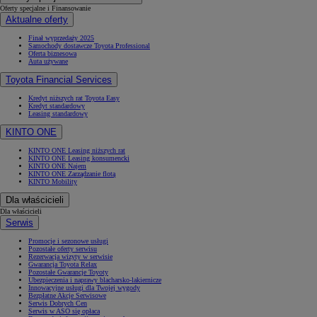
Oferty specjalne i Finansowanie
Aktualne oferty
Finał wyprzedaży 2025
Samochody dostawcze Toyota Professional
Oferta biznesowa
Auta używane
Toyota Financial Services
Kredyt niższych rat Toyota Easy
Kredyt standardowy
Leasing standardowy
KINTO ONE
KINTO ONE Leasing niższych rat
KINTO ONE Leasing konsumencki
KINTO ONE Najem
KINTO ONE Zarządzanie flotą
KINTO Mobility
Dla właścicieli
Dla właścicieli
Serwis
Promocje i sezonowe usługi
Pozostałe oferty serwisu
Rezerwacja wizyty w serwisie
Gwarancja Toyota Relax
Pozostałe Gwarancje Toyoty
Ubezpieczenia i naprawy blacharsko-lakiernicze
Innowacyjne usługi dla Twojej wygody
Bezpłatne Akcje Serwisowe
Serwis Dobrych Cen
Serwis w ASO się opłaca