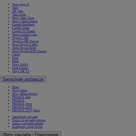
Nowe Aygo X
Yaris
GR Yaris
Yaris Cross
Nowy Yaris Cross
Nowy Urban Cruiser
Corolla Hatchback
Corolla Sedan
Corolla TS Kombi
Nowa Corolla Cross
Toyota C-HR
Toyota C-HR Plug-in
Nowa Toyota C-HR+
Nowa Toyota bZ4X
Nowa Toyota bZ4X Touring
Camry
Prius
Mirai
Nowy RAV4
Land Cruiser
Nowy GR GT
Samochody dostawcze
Hilux
Nowy Hilux
Nowy Hilux Electric
PROACE Max
PROACE
PROACE Verso
PROACE CITY
PROACE CITY Verso
Samochody używane
Umów się na jazdę testową
Zobacz wszystkie cenniki
Konfiguruj swoją Toyotę
Oferty specjalne i Finansowanie