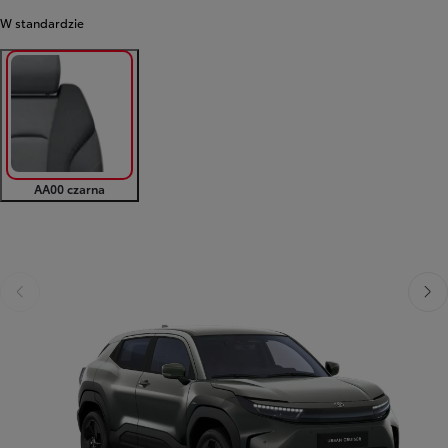
W standardzie
AA00 czarna
Poprzedni
Nast