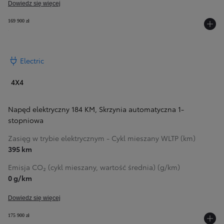
Dowiedz się więcej
169 900 zł
Electric
4X4
Napęd elektryczny 184 KM
,
Skrzynia automatyczna 1-
stopniowa
Zasięg w trybie elektrycznym - Cykl mieszany WLTP (km)
395 km
Emisja CO₂ (cykl mieszany, wartość średnia) (g/km)
0 g/km
Dowiedz się więcej
175 900 zł