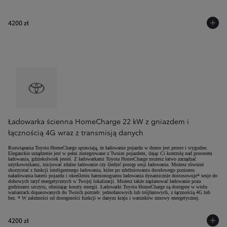
4200 zł
Ładowarka ścienna HomeCharge 22 kW z gniazdem i
łącznością 4G wraz z transmisją danych
Rozwiązania Toyota HomeCharge sprawiają, że ładowanie pojazdu w domu jest proste i wygodne.
Eleganckie urządzenie jest w pełni zintegrowane z Twoim pojazdem, dając Ci kontrolę nad procesem
ładowania, gdziekolwiek jesteś. Z ładowarkami Toyota HomeCharge możesz łatwo zarządzać
użytkownikami, inicjować zdalne ładowanie czy śledzić postęp sesji ładowania. Możesz również
skorzystać z funkcji inteligentnego ładowania, które po zdefiniowaniu docelowego poziomu
naładowania baterii pojazdu i określeniu harmonogramu ładowania dynamicznie dostosowuje* sesje do
dobowych taryf energetycznych w Twojej lokalizacji. Możesz także zaplanować ładowanie poza
godzinami szczytu, obniżając koszty energii. Ładowarki Toyota HomeCharge są dostępne w wielu
wariantach dopasowanych do Twoich potrzeb: jednofazowych lub trójfazowych, z łącznością 4G lub
bez. * W zależności od dostępności funkcji w danym kraju i warunków umowy energetycznej.
4200 zł