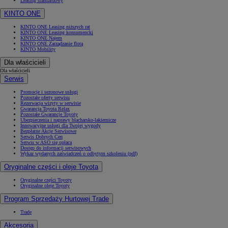
Leasing standardowy
KINTO ONE
KINTO ONE Leasing niższych rat
KINTO ONE Leasing konsumencki
KINTO ONE Najem
KINTO ONE Zarządzanie flotą
KINTO Mobility
Dla właścicieli
Dla właścicieli
Serwis
Promocje i sezonowe usługi
Pozostałe oferty serwisu
Rezerwacja wizyty w serwisie
Gwarancja Toyota Relax
Pozostałe Gwarancje Toyoty
Ubezpieczenia i naprawy blacharsko-lakiernicze
Innowacyjne usługi dla Twojej wygody
Bezpłatne Akcje Serwisowe
Serwis Dobrych Cen
Serwis w ASO się opłaca
Dostęp do informacji serwisowych
Wykaz wydanych zaświadczeń o odbytym szkoleniu (pdf)
Oryginalne części i oleje Toyota
Oryginalne części Toyoty
Oryginalne oleje Toyoty
Program Sprzedaży Hurtowej Trade
Trade
Akcesoria