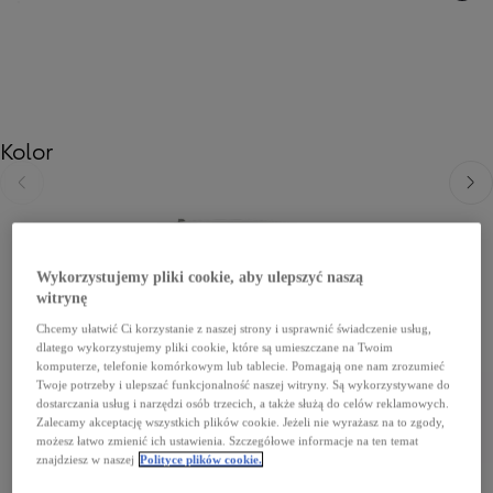
Kolor
Poprzedni
Nast
Wykorzystujemy pliki cookie, aby ulepszyć naszą
witrynę
Chcemy ułatwić Ci korzystanie z naszej strony i usprawnić świadczenie usług,
dlatego wykorzystujemy pliki cookie, które są umieszczane na Twoim
komputerze, telefonie komórkowym lub tablecie. Pomagają one nam zrozumieć
Twoje potrzeby i ulepszać funkcjonalność naszej witryny. Są wykorzystywane do
dostarczania usług i narzędzi osób trzecich, a także służą do celów reklamowych.
Zalecamy akceptację wszystkich plików cookie. Jeżeli nie wyrażasz na to zgody,
możesz łatwo zmienić ich ustawienia. Szczegółowe informacje na ten temat
znajdziesz w naszej
Polityce plików cookie.