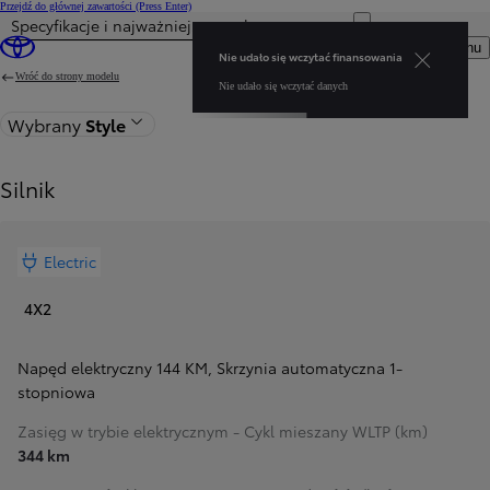
Przejdź do głównej zawartości
(Press Enter)
Specyfikacje i najważniejsze cechy
Nie udało się wczytać finansowania Nie udało się wczytać danych
Otwórz menu
Nie udało się wczytać finansowania
Wróć do strony modelu
Nie udało się wczytać danych
Wybrany
Style
Silnik
Electric
4X2
Napęd elektryczny 144 KM
,
Skrzynia automatyczna 1-
stopniowa
Zasięg w trybie elektrycznym - Cykl mieszany WLTP (km)
344 km