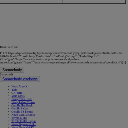
Read timed out
POST https://dxp-webcarconfig.toyota-europe.com/v1/car-config/pl/pl?path=configure/55f6be85-6e04-4fbb-
bf84-85dbb41c7f23 with body {"reduxState":{"carConfigSettings":{"loadedStepUrls":
{"configure":"https://www.toyota-olsztyn.pl/nowe-samochody/urban-
cruiser/konfigurator","specs":"https://www.toyota-olsztyn.pl/nowe-samochody/urban-cruiser/specyfikacja"}}}}
Samochody
Samochody
Samochody osobowe
Nowe Aygo X
Yaris
GR Yaris
Yaris Cross
Nowy Yaris Cross
Nowy Urban Cruiser
Corolla Hatchback
Corolla Sedan
Corolla TS Kombi
Nowa Corolla Cross
Toyota C-HR
Toyota C-HR Plug-in
Nowa Toyota C-HR+
Nowa Toyota bZ4X