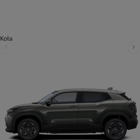
Koła
Poprzedni
Nast