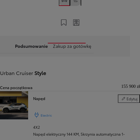
Zapisz na swoim koncie
Twój kod
Podsumowanie
Zakup za gotówkę
Urban Cruiser
Style
155 900 zł
Cena początkowa
Napęd
Edytuj
Napęd
Electric
4X2
Napęd elektryczny 144 KM
,
Skrzynia automatyczna 1-