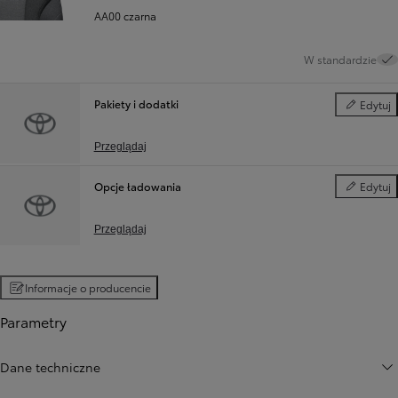
AA00 czarna
W standardzie
Pakiety i dodatki
Edytuj
Pakiety i d
Przeglądaj
Opcje ładowania
Edytuj
Opcje ład
Przeglądaj
Informacje o producencie
Parametry
Dane techniczne