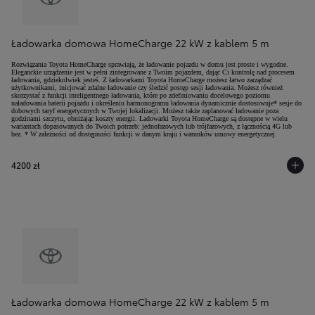
Ładowarka domowa HomeCharge 22 kW z kablem 5 m
Rozwiązania Toyota HomeCharge sprawiają, że ładowanie pojazdu w domu jest proste i wygodne.
Eleganckie urządzenie jest w pełni zintegrowane z Twoim pojazdem, dając Ci kontrolę nad procesem
ładowania, gdziekolwiek jesteś. Z ładowarkami Toyota HomeCharge możesz łatwo zarządzać
użytkownikami, inicjować zdalne ładowanie czy śledzić postęp sesji ładowania. Możesz również
skorzystać z funkcji inteligentnego ładowania, które po zdefiniowaniu docelowego poziomu
naładowania baterii pojazdu i określeniu harmonogramu ładowania dynamicznie dostosowuje* sesje do
dobowych taryf energetycznych w Twojej lokalizacji. Możesz także zaplanować ładowanie poza
godzinami szczytu, obniżając koszty energii. Ładowarki Toyota HomeCharge są dostępne w wielu
wariantach dopasowanych do Twoich potrzeb: jednofazowych lub trójfazowych, z łącznością 4G lub
bez. * W zależności od dostępności funkcji w danym kraju i warunków umowy energetycznej.
4200 zł
Ładowarka domowa HomeCharge 22 kW z kablem 5 m