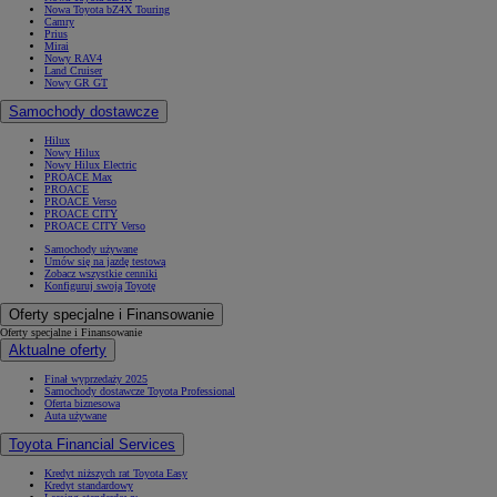
Nowa Toyota bZ4X Touring
Camry
Prius
Mirai
Nowy RAV4
Land Cruiser
Nowy GR GT
Samochody dostawcze
Hilux
Nowy Hilux
Nowy Hilux Electric
PROACE Max
PROACE
PROACE Verso
PROACE CITY
PROACE CITY Verso
Samochody używane
Umów się na jazdę testową
Zobacz wszystkie cenniki
Konfiguruj swoją Toyotę
Oferty specjalne i Finansowanie
Oferty specjalne i Finansowanie
Aktualne oferty
Finał wyprzedaży 2025
Samochody dostawcze Toyota Professional
Oferta biznesowa
Auta używane
Toyota Financial Services
Kredyt niższych rat Toyota Easy
Kredyt standardowy