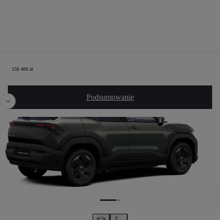
Twoja konfiguracja
158 400 zł
Poprzedni
Nast
Podsumowanie