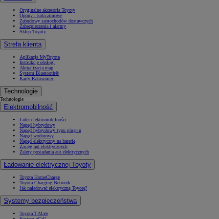
Oryginalne akcesoria Toyoty
Opony i koła zimowe
Zabudowy samochodów dostawczych
Zabezpieczenia i alarmy
Sklep Toyoty
Strefa klienta
Aplikacja MyToyota
Instrukcje obsługi
Aktualizacja map
System Bluetooth®
Karty Ratownicze
Technologie
Technologie
Elektromobilność
Lider elektromobilności
Napęd hybrydowy
Napęd hybrydowy typu plug-in
Napęd wodorowy
Napęd elektryczny na baterię
Zasięg aut elektrycznych
Zalety posiadania aut elektrycznych
Ładowanie elektrycznej Toyoty
Toyota HomeCharge
Toyota Charging Network
Jak naładować elektryczną Toyotę?
Systemy bezpieczeństwa
Toyota T-Mate
System eCall