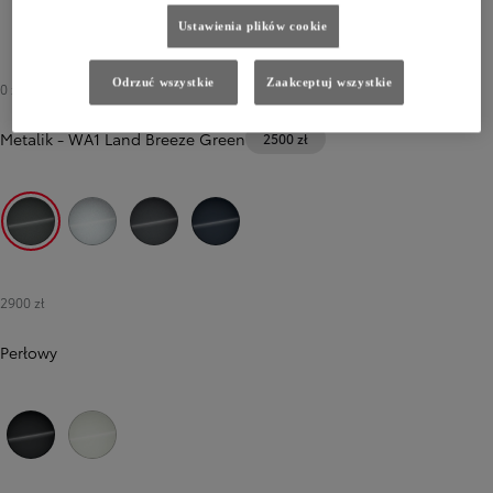
Ustawienia plików cookie
Odrzuć wszystkie
Zaakceptuj wszystkie
0 zł
-
2500 zł
Metalik
-
WA1 Land Breeze Green
2500 zł
WA1 Land Breeze Green
WBE Splendid Silver
WBF Grandeur Grey
WBH Celestial Blue
2900 zł
Perłowy
WB3 Bluish Black
ZHJ Arctic White