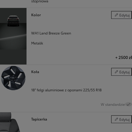
stopniowa
Kolor
Edytuj
Kolor
WA1 Land Breeze Green
Metalik
+
2500 zł
Koła
Edytuj
Koła
18" felgi aluminiowe z oponami 225/55 R18
W standardzie
Tapicerka
Edytuj
Tapicerka