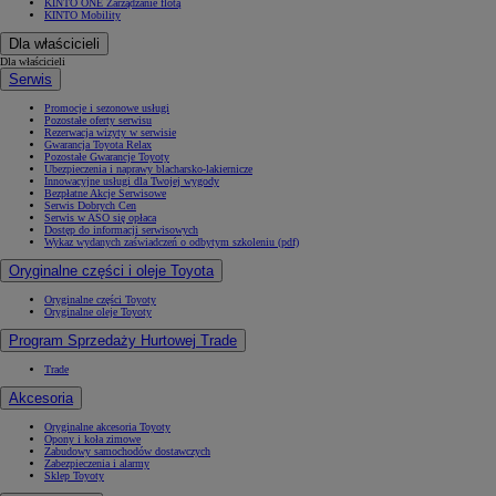
KINTO ONE Zarządzanie flotą
KINTO Mobility
Dla właścicieli
Dla właścicieli
Serwis
Promocje i sezonowe usługi
Pozostałe oferty serwisu
Rezerwacja wizyty w serwisie
Gwarancja Toyota Relax
Pozostałe Gwarancje Toyoty
Ubezpieczenia i naprawy blacharsko-lakiernicze
Innowacyjne usługi dla Twojej wygody
Bezpłatne Akcje Serwisowe
Serwis Dobrych Cen
Serwis w ASO się opłaca
Dostęp do informacji serwisowych
Wykaz wydanych zaświadczeń o odbytym szkoleniu (pdf)
Oryginalne części i oleje Toyota
Oryginalne części Toyoty
Oryginalne oleje Toyoty
Program Sprzedaży Hurtowej Trade
Trade
Akcesoria
Oryginalne akcesoria Toyoty
Opony i koła zimowe
Zabudowy samochodów dostawczych
Zabezpieczenia i alarmy
Sklep Toyoty