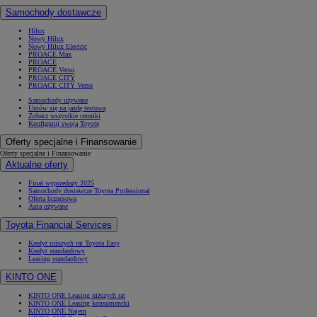
Samochody dostawcze
Hilux
Nowy Hilux
Nowy Hilux Electric
PROACE Max
PROACE
PROACE Verso
PROACE CITY
PROACE CITY Verso
Samochody używane
Umów się na jazdę testową
Zobacz wszystkie cenniki
Konfiguruj swoją Toyotę
Oferty specjalne i Finansowanie
Oferty specjalne i Finansowanie
Aktualne oferty
Finał wyprzedaży 2025
Samochody dostawcze Toyota Professional
Oferta biznesowa
Auta używane
Toyota Financial Services
Kredyt niższych rat Toyota Easy
Kredyt standardowy
Leasing standardowy
KINTO ONE
KINTO ONE Leasing niższych rat
KINTO ONE Leasing konsumencki
KINTO ONE Najem