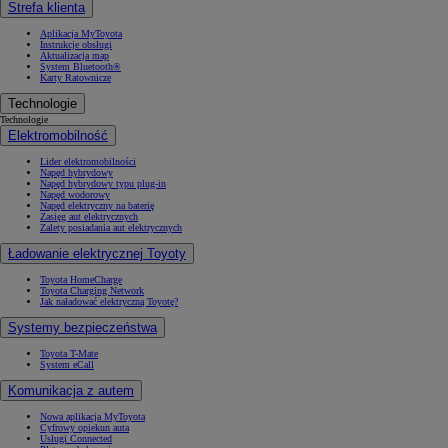
Strefa klienta
Aplikacja MyToyota
Instrukcje obsługi
Aktualizacja map
System Bluetooth®
Karty Ratownicze
Technologie
Technologie
Elektromobilność
Lider elektromobilności
Napęd hybrydowy
Napęd hybrydowy typu plug-in
Napęd wodorowy
Napęd elektryczny na baterię
Zasięg aut elektrycznych
Zalety posiadania aut elektrycznych
Ładowanie elektrycznej Toyoty
Toyota HomeCharge
Toyota Charging Network
Jak naładować elektryczną Toyotę?
Systemy bezpieczeństwa
Toyota T-Mate
System eCall
Komunikacja z autem
Nowa aplikacja MyToyota
Cyfrowy opiekun auta
Usługi Connected