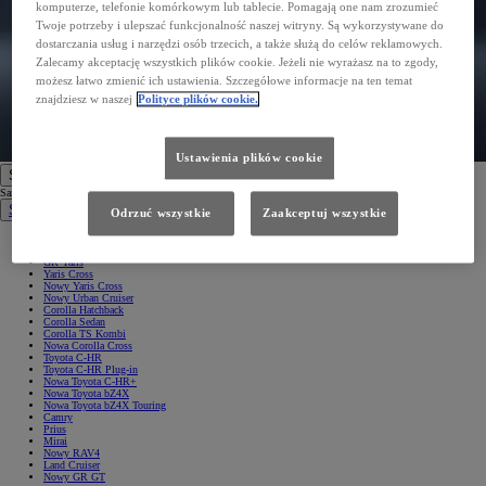
komputerze, telefonie komórkowym lub tablecie. Pomagają one nam zrozumieć
Twoje potrzeby i ulepszać funkcjonalność naszej witryny. Są wykorzystywane do
dostarczania usług i narzędzi osób trzecich, a także służą do celów reklamowych.
Zalecamy akceptację wszystkich plików cookie. Jeżeli nie wyrażasz na to zgody,
możesz łatwo zmienić ich ustawienia. Szczegółowe informacje na ten temat
znajdziesz w naszej
Polityce plików cookie.
Ustawienia plików cookie
Samochody
Samochody
Samochody osobowe
Odrzuć wszystkie
Zaakceptuj wszystkie
Nowe Aygo X
Yaris
GR Yaris
Yaris Cross
Nowy Yaris Cross
Nowy Urban Cruiser
Corolla Hatchback
Corolla Sedan
Corolla TS Kombi
Nowa Corolla Cross
Toyota C-HR
Toyota C-HR Plug-in
Nowa Toyota C-HR+
Nowa Toyota bZ4X
Nowa Toyota bZ4X Touring
Camry
Prius
Mirai
Nowy RAV4
Land Cruiser
Nowy GR GT