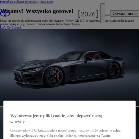
Przejdź do głównej zawartości
(Press Enter)
Witamy! Wszystko gotowe!
Otwórz menu
Masz już dostęp do najnowszych treści dotyczących Toyoty GR GT. W oczekiwaniu na wiadomości możesz
poznać lepiej misję, modele i zaawansowane technologie Toyoty.
Let’s Go Beyond
Wykorzystujemy pliki cookie, aby ulepszyć naszą
witrynę
Chcemy ułatwić Ci korzystanie z naszej strony i usprawnić świadczenie usług,
dlatego wykorzystujemy pliki cookie, które są umieszczane na Twoim