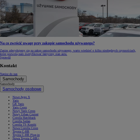
Na co zwrócić uwagę przy zakupie samochodu używanego?
Zanim zdecydujemy się na zakup samochodu używanego, warto wiedzieć o kilku niezbędnych czynnościach,
które pozwolą nam zweryfikować faktyczny stan auta.
Sprawdź
Kontakt
Napisz do nas
Samochody
Samochody
Samochody osobowe
Nowe Aygo X
Yaris
GR Yaris
Yaris Cross
Nowy Yaris Cross
Nowy Urban Cruiser
Corolla Hatchback
Corolla Sedan
Corolla TS Kombi
Nowa Corolla Cross
Toyota C-HR
Toyota C-HR Plug-in
Nowa Toyota C-HR+