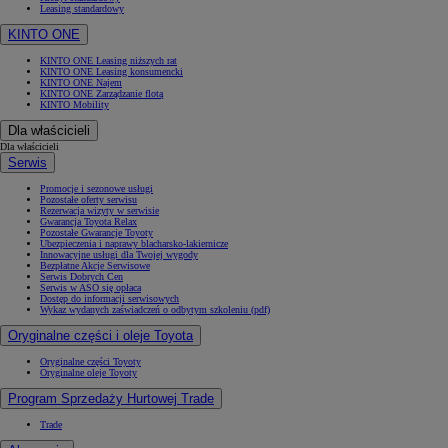
Leasing standardowy
KINTO ONE
KINTO ONE Leasing niższych rat
KINTO ONE Leasing konsumencki
KINTO ONE Najem
KINTO ONE Zarządzanie flotą
KINTO Mobility
Dla właścicieli
Dla właścicieli
Serwis
Promocje i sezonowe usługi
Pozostałe oferty serwisu
Rezerwacja wizyty w serwisie
Gwarancja Toyota Relax
Pozostałe Gwarancje Toyoty
Ubezpieczenia i naprawy blacharsko-lakiernicze
Innowacyjne usługi dla Twojej wygody
Bezpłatne Akcje Serwisowe
Serwis Dobrych Cen
Serwis w ASO się opłaca
Dostęp do informacji serwisowych
Wykaz wydanych zaświadczeń o odbytym szkoleniu (pdf)
Oryginalne części i oleje Toyota
Oryginalne części Toyoty
Oryginalne oleje Toyoty
Program Sprzedaży Hurtowej Trade
Trade