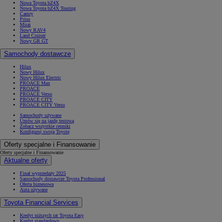
Nowa Toyota bZ4X
Nowa Toyota bZ4X Touring
Camry
Prius
Mirai
Nowy RAV4
Land Cruiser
Nowy GR GT
Samochody dostawcze
Hilux
Nowy Hilux
Nowy Hilux Electric
PROACE Max
PROACE
PROACE Verso
PROACE CITY
PROACE CITY Verso
Samochody używane
Umów się na jazdę testową
Zobacz wszystkie cenniki
Konfiguruj swoją Toyotę
Oferty specjalne i Finansowanie
Oferty specjalne i Finansowanie
Aktualne oferty
Finał wyprzedaży 2025
Samochody dostawcze Toyota Professional
Oferta biznesowa
Auta używane
Toyota Financial Services
Kredyt niższych rat Toyota Easy
Kredyt standardowy