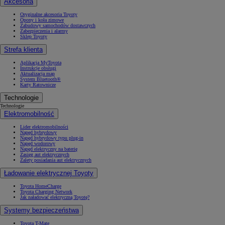
Akcesoria
Oryginalne akcesoria Toyoty
Opony i koła zimowe
Zabudowy samochodów dostawczych
Zabezpieczenia i alarmy
Sklep Toyoty
Strefa klienta
Aplikacja MyToyota
Instrukcje obsługi
Aktualizacja map
System Bluetooth®
Karty Ratownicze
Technologie
Technologie
Elektromobilność
Lider elektromobilności
Napęd hybrydowy
Napęd hybrydowy typu plug-in
Napęd wodorowy
Napęd elektryczny na baterię
Zasięg aut elektrycznych
Zalety posiadania aut elektrycznych
Ładowanie elektrycznej Toyoty
Toyota HomeCharge
Toyota Charging Network
Jak naładować elektryczną Toyotę?
Systemy bezpieczeństwa
Toyota T-Mate