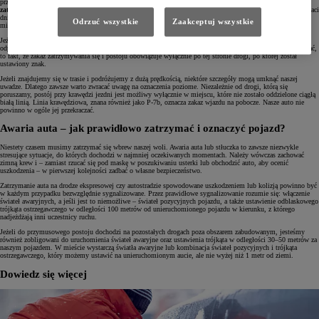
przypomnieć.
Zakaz postoju to pojedyncza ukośna czerwona linia na niebieskim tle. Zakaz
zatrzymywania się to dwie skrzyżowane linie.
Znaki te mogą być dodatkowo opatrzone przypisami w postaci
dni obowiązywania (zakaz może nie dotyczyć weekendów) czy sugerowanego czasu zakazu (np. powyżej 10
Odrzuć wszystkie
Zaakceptuj wszystkie
minut).
Jeżeli zakaz nie obowiązuje na całej długości ulicy, znajdziemy pod nim strzałki w górę i w dół określające
odpowiednio początek i koniec strefy, w której nie wolno się zatrzymywać. To, o czym jeszcze warto pamiętać,
to fakt, że zakaz zatrzymywania się i postoju obowiązuje wyłącznie po tej stronie drogi, po której został
ustawiony znak.
Jeżeli znajdujemy się w trasie i podróżujemy z dużą prędkością, niektóre szczegóły mogą umknąć naszej
uwadze. Dlatego zawsze warto zwracać uwagę na oznaczenia poziome. Niezależnie od drogi, którą się
poruszamy, postój przy krawędzi jezdni jest możliwy wyłącznie w miejscu, które nie zostało oddzielone ciągłą
białą linią. Linia krawędziowa, znana również jako P-7b, oznacza zakaz wjazdu na pobocze. Nasze auto nie
powinno w ogóle jej przekraczać.
Awaria auta – jak prawidłowo zatrzymać i oznaczyć pojazd?
Niestety czasem musimy zatrzymać się wbrew naszej woli. Awaria auta lub stłuczka to zawsze niezwykle
stresujące sytuacje, do których dochodzi w najmniej oczekiwanych momentach. Należy wówczas zachować
zimną krew i – zamiast rzucać się pod maskę w poszukiwaniu usterki lub obchodzić auto, aby ocenić
uszkodzenia – w pierwszej kolejności zadbać o własne bezpieczeństwo.
Zatrzymanie auta na drodze ekspresowej czy autostradzie spowodowane uszkodzeniem lub kolizją powinno być
w każdym przypadku bezwzględnie sygnalizowane. Przez prawidłowe sygnalizowanie rozumie się: włączenie
świateł awaryjnych, a jeśli jest to niemożliwe – świateł pozycyjnych pojazdu, a także ustawienie odblaskowego
trójkąta ostrzegawczego w odległości 100 metrów od unieruchomionego pojazdu w kierunku, z którego
nadjeżdżają inni uczestnicy ruchu.
Jeżeli do przymusowego postoju dochodzi na pozostałych drogach poza obszarem zabudowanym, jesteśmy
również zobligowani do uruchomienia świateł awaryjne oraz ustawienia trójkąta w odległości 30–50 metrów za
naszym pojazdem. W mieście wystarczą światła awaryjne lub kombinacja świateł pozycyjnych i trójkąta
ostrzegawczego, który możemy ustawić na unieruchomionym aucie, ale nie wyżej niż 1 metr od ziemi.
Dowiedz się więcej