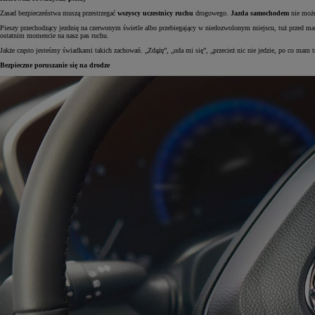
Zasad bezpieczeństwa muszą przestrzegać
wszyscy uczestnicy ruchu
drogowego.
Jazda samochodem
nie może 
Pieszy przechodzący jezdnię na czerwonym świetle albo przebiegający w niedozwolonym miejscu, tuż przed mas
ostatnim momencie na nasz pas ruchu.
Jakże często jesteśmy świadkami takich zachowań. „Zdążę”, „uda mi się”, „przecież nic nie jedzie, po co mam t
Bezpieczne poruszanie się na drodze