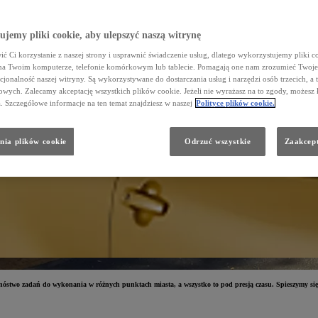
jemy pliki cookie, aby ulepszyć naszą witrynę
ć Ci korzystanie z naszej strony i usprawnić świadczenie usług, dlatego wykorzystujemy pliki co
na Twoim komputerze, telefonie komórkowym lub tablecie. Pomagają one nam zrozumieć Twoje 
cjonalność naszej witryny. Są wykorzystywane do dostarczania usług i narzędzi osób trzecich, a 
wych. Zalecamy akceptację wszystkich plików cookie. Jeżeli nie wyrażasz na to zgody, możesz 
a. Szczegółowe informacje na ten temat znajdziesz w naszej
Polityce plików cookie.
nia plików cookie
Odrzuć wszystkie
Zaakcept
stwo zadań do wykonania w różnych punktach miasta, a wszystko to pod presją czasu. Spieszymy się