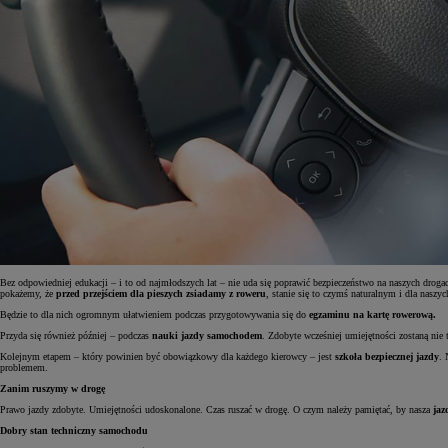
Bez odpowiedniej edukacji – i to od najmłodszych lat – nie uda się poprawić bezpieczeństwo na naszych dro
pokażemy, że
przed przejściem dla pieszych zsiadamy z roweru
, stanie się to czymś naturalnym i dla naszyc
Od
81 900 zł
Będzie to dla nich ogromnym ułatwieniem podczas przygotowywania się do
egzaminu na kartę rowerową.
Przyda się również później – podczas
nauki jazdy samochodem
. Zdobyte wcześniej umiejętności zostaną nie 
Yaris Cross
HYBRID
Kolejnym etapem – który powinien być obowiązkowy dla każdego kierowcy – jest
szkoła bezpiecznej jazdy
. 
problemem.
Zanim ruszymy w drogę
Prawo jazdy zdobyte. Umiejętności udoskonalone. Czas ruszać w drogę. O czym należy pamiętać, by nasza
jaz
Dobry stan techniczny samochodu