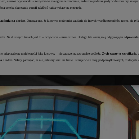
m, a nawet wycieraczki – wszystko to ma ogromne znaczenie, zwłaszcza podczas jazdy w deszczu czy śniegu.
bna usterka skutecznie potrafi zakłócić każdą wakacyjną przygodę.
zaufania na drodze
. Oznacza ona, że kierowca może mieć zaufanie do innych współuczestników ruchu, ale tylko
rodze. Na dłuższych trasach jest to – oczywiście – niemożliwe. Dlatego tak ważną rolę odgrywają tu
odpowiednio
ne, nieprzeciętne umiejętności jako kierowcy – nie zawsze ma racjonalne podłoże.
Życie często to weryfikuje,
c
na drodze.
Należy pamiętać, że nie jesteśmy sami na trasie. Istnieje wiele dróg podporządkowanych, z któr