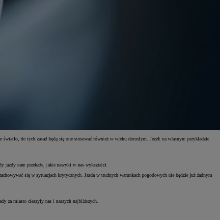
one światło, do tych zasad będą się one stosować również w wieku dorosłym. Jeżeli na własnym przykładzie
ady jazdy nam przekaże, jakie nawyki w nas wykształci.
y zachowywać się w sytuacjach krytycznych. Jazda w trudnych warunkach pogodowych nie będzie już żadnym
y za miasto cieszyły nas i naszych najbliższych.