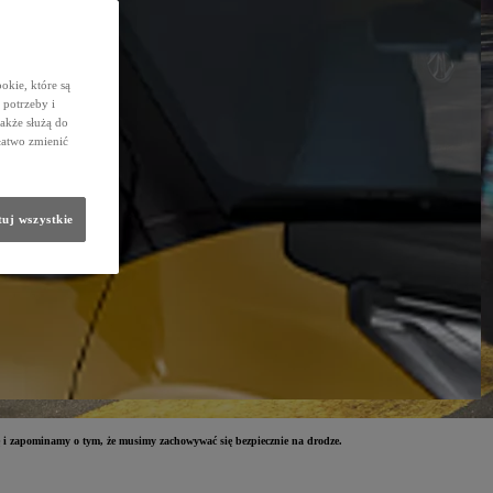
okie, które są
potrzeby i
także służą do
łatwo zmienić
uj wszystkie
 i zapominamy o tym, że musimy zachowywać się bezpiecznie na drodze.