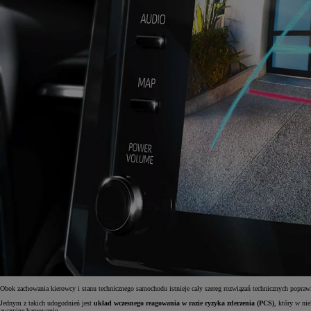
Obok zachowania kierowcy i stanu technicznego samochodu istnieje cały szereg rozwiązań technicznych popra
Jednym z takich udogodnień jest
układ wczesnego reagowania w razie ryzyka zderzenia (PCS)
, który w ni
awaryjne hamowanie.