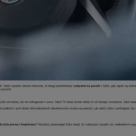
gach. Jeżeli wpoimy naszym dzieciom, że drogę przechodzimy
wyłącznie na pasach
i tylko, gdy zapali się ziel
h pociech.
tylko utrwalone, ale też wzbogacone o nowe. Jakie? W dużej mierze zależy to od naszego instruktora. Jakie zas
Na praktyce i pod okiem doświadczonych szkoleniowców można się nauczyć, jak radzić sobie z poślizgiem cz
da była pewna i bezpieczna?
Wystarczy przestrzegać kilku zasad, by wakacyjne wyjazdy czy weekendowe wypad