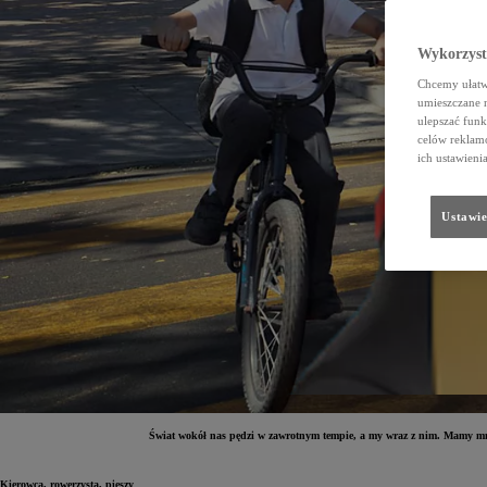
Wykorzystu
Chcemy ułatwi
umieszczane 
ulepszać funk
celów reklamo
ich ustawieni
Ustawie
Świat wokół nas pędzi w zawrotnym tempie, a my wraz z nim. Mamy mnó
Kierowca, rowerzysta, pieszy