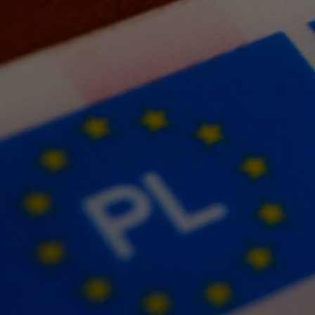
Od
105 300 zł
Corolla Hatchback
HYBRID