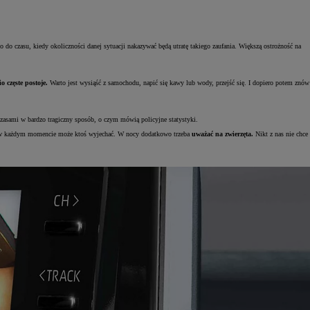
 do czasu, kiedy okoliczności danej sytuacji nakazywać będą utratę takiego zaufania. Większą ostrożność na
 częste postoje.
Warto jest wysiąść z samochodu, napić się kawy lub wody, przejść się. I dopiero potem znów
zasami w bardzo tragiczny sposób, o czym mówią policyjne statystyki.
ych w każdym momencie może ktoś wyjechać. W nocy dodatkowo trzeba
uważać na zwierzęta.
Nikt z nas nie chce