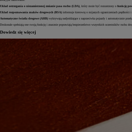
Układ ostrzegania o niezamierzonej zmianie pasa ruchu (LDA)
, który może być rozszerzony o
funkcję po
Układ rozpoznawania znaków drogowych (RSA)
informuje kierowcę o mijanych ograniczeniach prędkości 
Automatyczne światła drogowe (AHB)
wykrywają nadjeżdżające z naprzeciwka pojazdy i automatycznie przełą
Doskonale spełniają one swoją funkcję i znacznie poprawiają bezpieczeństwo wszystkich uczestników ruchu dro
Dowiedz się więcej