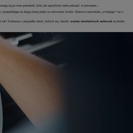
uszają się po torze przeszkód, który jak najszybciej trzeba pokonać. A tymczasem...
i przejeżdżająca na drugą stronę jezdni na czerwonym świetle. Kierowca samochodu „wciskający” się w
 za rok? Zwłaszcza w przypadku dzieci, których my, dorośli,
uczymy niewłaściwych zachowań
na drodze.