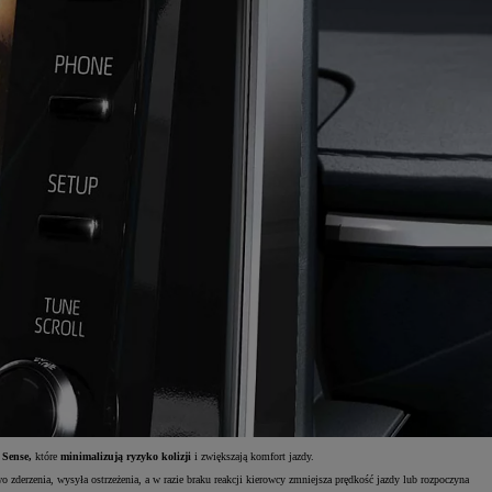
 Sense,
które
minimalizują ryzyko kolizji
i zwiększają komfort jazdy.
zderzenia, wysyła ostrzeżenia, a w razie braku reakcji kierowcy zmniejsza prędkość jazdy lub rozpoczyna