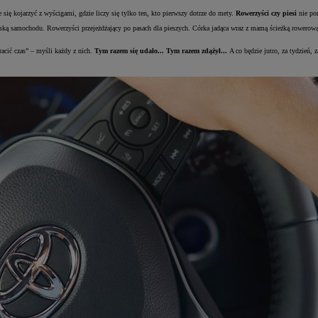
się kojarzyć z wyścigami, gdzie liczy się tylko ten, kto pierwszy dotrze do mety.
Rowerzyści czy piesi
nie por
ką samochodu. Rowerzyści przejeżdżający po pasach dla pieszych. Córka jadąca wraz z mamą ścieżką rowerową 
racić czas” – myśli każdy z nich.
Tym razem się udało... Tym razem zdążył...
A co będzie jutro, za tydzień,