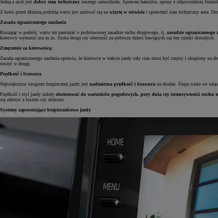
Jedną z nich jest
dobry stan techniczny
naszego samochodu. Sprawne hamulce, opony z odpowiednim bieżnikie
Z kolei przed dłuższą podróżą warto jest umówić się na
wizytę w serwisie
i sprawdzić stan techniczny auta. Dro
Zasada ograniczonego zaufania
Ruszając w podróż, warto też pamiętać o podstawowej zasadzie ruchu drogowego, tj.
zasadzie ograniczonego 
kierowcy wymusić ma m.in. śliska droga czy obecność na poboczu dzieci bawiących się bez opieki dorosłych.
Zmęczenie za kierownicą
Zasada ograniczonego zaufania sprawia, że kierowca w trakcie jazdy cały czas musi być czujny i skupiony na d
ruszyć w drogę.
Prędkość i brawura
Największym wrogiem bezpiecznej jazdy jest
nadmierna prędkość i brawura
na drodze. Ślepa wiara we włas
Prędkość i styl jazdy należy
dostosować do warunków pogodowych, pory dnia czy intensywności ruchu 
się zderzyć z łosiem czy dzikiem.
Systemy zapewniające bezpieczeństwo jazdy