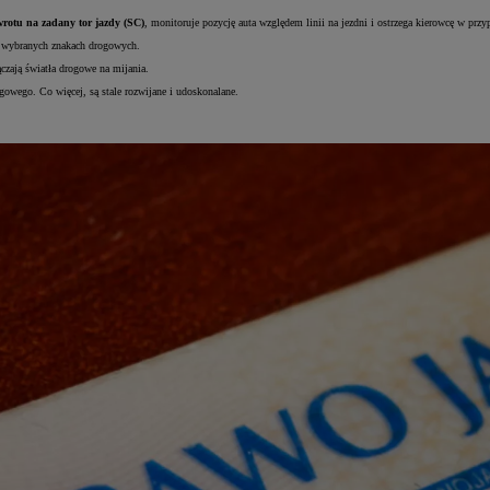
wrotu na zadany tor jazdy (SC)
, monitoruje pozycję auta względem linii na jezdni i ostrzega kierowcę w przy
i wybranych znakach drogowych.
czają światła drogowe na mijania.
gowego. Co więcej, są stale rozwijane i udoskonalane.