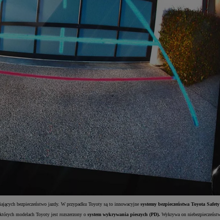
wiających bezpieczeństwo jazdy. W przypadku Toyoty są to innowacyjne
systemy bezpieczeństwa Toyota Safety
ektórych modelach Toyoty jest rozszerzony o
system wykrywania pieszych (PD).
Wykrywa on niebezpieczeństwo 