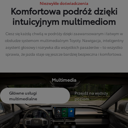
Niezwykłe doświadczenia
Komfortowa podróż dzięki
intuicyjnym multimediom
Ciesz się każdą chwilą w podróży dzięki zaawansowanym i łatwym w
obsłudze systemom multimedialnym Toyoty. Nawigacja, inteligentny
asystent głosowy i rozrywka dla wszystkich pasażerów – to wszystko
sprawia, że jazda staje się jeszcze bardziej bezpieczna i komfortowa.
Multimedia
Główne usługi
Przejdź na wyższy
multimedialne
poziom