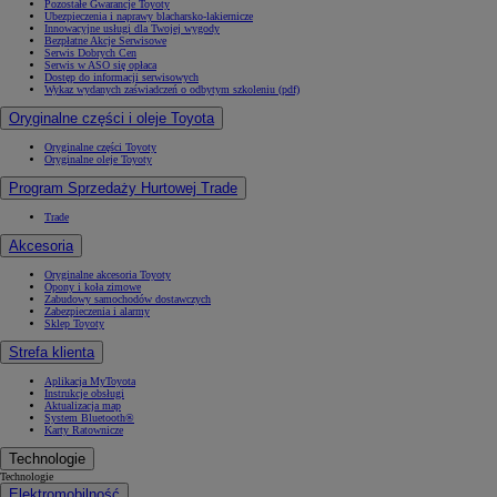
Pozostałe Gwarancje Toyoty
Ubezpieczenia i naprawy blacharsko-lakiernicze
Innowacyjne usługi dla Twojej wygody
Bezpłatne Akcje Serwisowe
Serwis Dobrych Cen
Serwis w ASO się opłaca
Dostęp do informacji serwisowych
Wykaz wydanych zaświadczeń o odbytym szkoleniu (pdf)
Oryginalne części i oleje Toyota
Oryginalne części Toyoty
Oryginalne oleje Toyoty
Program Sprzedaży Hurtowej Trade
Trade
Akcesoria
Oryginalne akcesoria Toyoty
Opony i koła zimowe
Zabudowy samochodów dostawczych
Zabezpieczenia i alarmy
Sklep Toyoty
Strefa klienta
Aplikacja MyToyota
Instrukcje obsługi
Aktualizacja map
System Bluetooth®
Karty Ratownicze
Technologie
Technologie
Elektromobilność