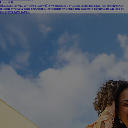
Przewodniki
Niezależnie od tego, czy chcesz sparować nowe urządzenie z systemem multimedialnym, czy skonfigurować
aplikację MyToyota, nasze przewodniki, które zostały stworzone przez ekspertów, przeprowadzą Cię krok po
kroku przez każde zadanie.