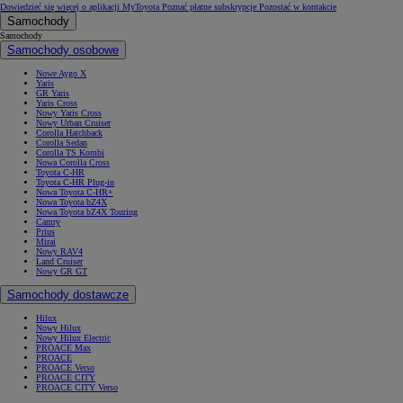
Dowiedzieć się więcej o aplikacji MyToyota
Poznać płatne subskrypcje
Pozostać w kontakcie
Samochody
Samochody
Samochody osobowe
Nowe Aygo X
Yaris
GR Yaris
Yaris Cross
Nowy Yaris Cross
Nowy Urban Cruiser
Corolla Hatchback
Corolla Sedan
Corolla TS Kombi
Nowa Corolla Cross
Toyota C-HR
Toyota C-HR Plug-in
Nowa Toyota C-HR+
Nowa Toyota bZ4X
Nowa Toyota bZ4X Touring
Camry
Prius
Mirai
Nowy RAV4
Land Cruiser
Nowy GR GT
Samochody dostawcze
Hilux
Nowy Hilux
Nowy Hilux Electric
PROACE Max
PROACE
PROACE Verso
PROACE CITY
PROACE CITY Verso