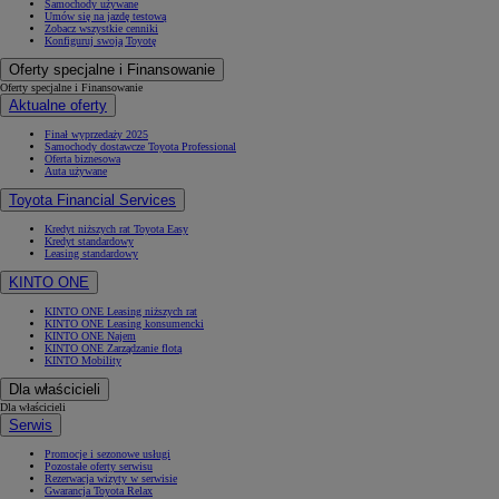
Samochody używane
Umów się na jazdę testową
Zobacz wszystkie cenniki
Konfiguruj swoją Toyotę
Oferty specjalne i Finansowanie
Oferty specjalne i Finansowanie
Aktualne oferty
Finał wyprzedaży 2025
Samochody dostawcze Toyota Professional
Oferta biznesowa
Auta używane
Toyota Financial Services
Kredyt niższych rat Toyota Easy
Kredyt standardowy
Leasing standardowy
KINTO ONE
KINTO ONE Leasing niższych rat
KINTO ONE Leasing konsumencki
KINTO ONE Najem
KINTO ONE Zarządzanie flotą
KINTO Mobility
Dla właścicieli
Dla właścicieli
Serwis
Promocje i sezonowe usługi
Pozostałe oferty serwisu
Rezerwacja wizyty w serwisie
Gwarancja Toyota Relax