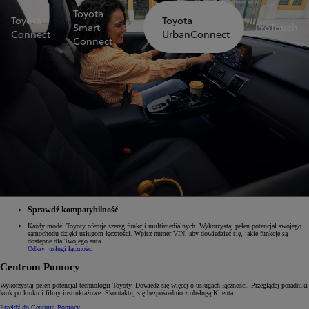
Toyota
Toyota
Toyota
Smart
ProTouch
Connect
UrbanConnect
Connect
Sprawdź kompatybilność
Każdy model Toyoty oferuje szereg funkcji multimedialnych. Wykorzystaj pełen potencjał swojego
samochodu dzięki usługom łączności. Wpisz numer VIN, aby dowiedzieć się, jakie funkcje są
dostępne dla Twojego auta.
Odkryj usługi łączności
Centrum Pomocy
Wykorzystaj pełen potencjał technologii Toyoty. Dowiedz się więcej o usługach łączności. Przeglądaj poradniki
krok po kroku i filmy instruktażowe. Skontaktuj się bezpośrednio z obsługą Klienta.
Przejdź do Centrum Pomocy