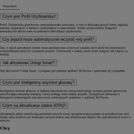
Wszystkie
5
Czym jest Profil Użytkownika?
Profil Użytkownika przechowuje spersonalizowane ustawienia, w tym te dotyczące pozycji fotela, regulacji
lusterek, temperatury w kabinie i multimediów w samochodzie. Profile użytkowników mogą być
automatycznie aktywowane na podstawie identyfikacji użytkownika.
Czy pojazd może automatycznie wczytać mój profil?
Tak, w autach prywatnych system może automatycznie wczytywać ostatnio użyty profil bez konieczności
uwierzytelniania (dotyczy wybranych modeli). Użytkownik w każdej chwili może wyłączyć lub włączyć tę
funkcję.
Jak aktywować Usługi Smart?
Aby aktywować Usługi Smart, wymagane jest pobranie aplikacji MyToyota i sparowanie jej z pojazdem.
Czym jest inteligentny asystent głosowy?
Inteligentny asystent głosowy to bardziej zaawansowana wersja tradycyjnego systemu poleceń głosowych,
umożliwiająca naturalną interakcję i łatwą obsługę wielu funkcji pojazdu. Szczegółowe informacje o
dostępnych technologiach oraz aktywnych subskrypcjach znajdziesz w aplikacji MyToyota.
Czym są aktualizacje zdalne (OTA)?
Aktualizacje zdalne umożliwiają pobieranie nowych wersji oprogramowania pojazdu za pośrednictwem sieci.
Dzięki temu możliwe jest dodawanie nowych funkcji oraz eliminowanie błędów bez czasochłonnych wizyt w
serwisie.
Chcę