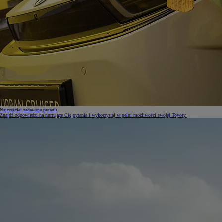
Najczęściej zadawane pytania
Znajdź odpowiedzi na nurtujące Cię pytania i wykorzystaj w pełni możliwości swojej Toyoty.