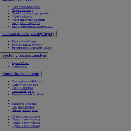
Lider elektromobilności
Napęd hybrydowy
Napęd hybrydowy typu plug-in
Napęd wodorowy
Napęd elektryczny na baterię
Zasięg aut elektrycznych
Zalety posiadania aut elektrycznych
Ładowanie elektrycznej Toyoty
Toyota HomeCharge
Toyota Charging Network
Jak naładować elektryczną Toyotę?
Systemy bezpieczeństwa
Toyota T-Mate
System eCall
Komunikacja z autem
Nowa aplikacja MyToyota
Cyfrowy opiekun auta
Usługi Connected
Płatne subskrypcje
Toyota Connectivity Match
Skontaktuj się z nami
Polityka ciasteczek
Deklaracja dostępności
(Opens in new window)
(Opens in new window)
(Opens in new window)
(Opens in new window)