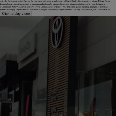
pojazdu. Dostępność usługi Express Service może być różna w zależności od Stacji Dealerskiej, oferującej usługę. Usługa Toyota
Express Service nie stanowi oferty w rozumieniu Kodeksu Cywilnego. Szczegóły usługi Toyota Express Service dostępne są
u wybranych Autoryzowanych Dilerów Toyota Central Europe w Polsce. Przedstawione grafiki pokazują poglądowo przebieg
przeglądu w opcji Express Service w autoryzowanej stacji dilerskiej: Toyota Wrocław Bielany Wrocławskie, ul Czekoladowa 10
Click to play video