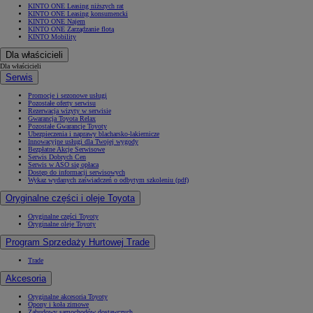
KINTO ONE Leasing niższych rat
KINTO ONE Leasing konsumencki
KINTO ONE Najem
KINTO ONE Zarządzanie flotą
KINTO Mobility
Dla właścicieli
Dla właścicieli
Serwis
Promocje i sezonowe usługi
Pozostałe oferty serwisu
Rezerwacja wizyty w serwisie
Gwarancja Toyota Relax
Pozostałe Gwarancje Toyoty
Ubezpieczenia i naprawy blacharsko-lakiernicze
Innowacyjne usługi dla Twojej wygody
Bezpłatne Akcje Serwisowe
Serwis Dobrych Cen
Serwis w ASO się opłaca
Dostęp do informacji serwisowych
Wykaz wydanych zaświadczeń o odbytym szkoleniu (pdf)
Oryginalne części i oleje Toyota
Oryginalne części Toyoty
Oryginalne oleje Toyoty
Program Sprzedaży Hurtowej Trade
Trade
Akcesoria
Oryginalne akcesoria Toyoty
Opony i koła zimowe
Zabudowy samochodów dostawczych