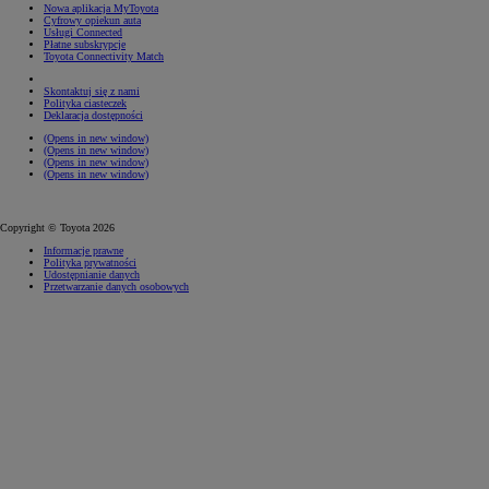
Nowa aplikacja MyToyota
Cyfrowy opiekun auta
Usługi Connected
Płatne subskrypcje
Toyota Connectivity Match
Skontaktuj się z nami
Polityka ciasteczek
Deklaracja dostępności
(Opens in new window)
(Opens in new window)
(Opens in new window)
(Opens in new window)
Copyright © Toyota 2026
Informacje prawne
Polityka prywatności
Udostępnianie danych
Przetwarzanie danych osobowych