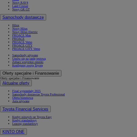
Nowy RAV4
Land Cruiser
Nowy GR GT
Samochody dostawcze
Hilux
Nowy Hilux
Nowy Hilux Electric
PROACE Max
PROACE
PROACE Verso
PROACE CITY
PROACE CITY Verso
Samochody używane
Umów się na jazdę testową
Zobacz wszystkie cenniki
Konfiguruj swoją Toyotę
Oferty specjalne i Finansowanie
Oferty specjalne i Finansowanie
Aktualne oferty
Finał wyprzedaży 2025
Samochody dostawcze Toyota Professional
Oferta biznesowa
Auta używane
Toyota Financial Services
Kredyt niższych rat Toyota Easy
Kredyt standardowy
Leasing standardowy
KINTO ONE