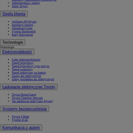
Zabezpieczenia i alarmy
Sklep Toyoty
Strefa klienta
Aplikacja MyToyota
Instrukcje obsługi
Aktualizacja map
System Bluetooth®
Karty Ratownicze
Technologie
Technologie
Elektromobilność
Lider elektromobilności
Napęd hybrydowy
Napęd hybrydowy typu plug-in
Napęd wodorowy
Napęd elektryczny na baterię
Zasięg aut elektrycznych
Zalety posiadania aut elektrycznych
Ładowanie elektrycznej Toyoty
Toyota HomeCharge
Toyota Charging Network
Jak naładować elektryczną Toyotę?
Systemy bezpieczeństwa
Toyota T-Mate
System eCall
Komunikacja z autem