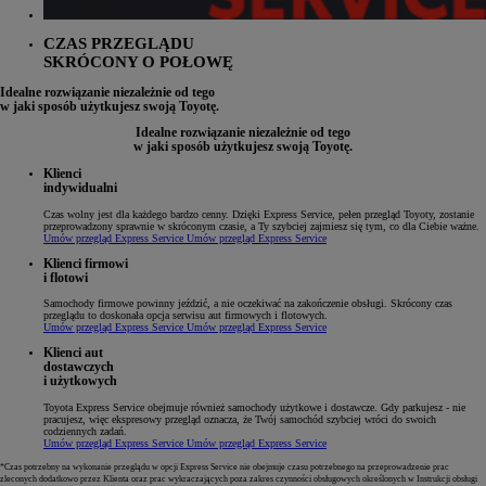
CZAS PRZEGLĄDU
SKRÓCONY O POŁOWĘ
Idealne rozwiązanie niezależnie od tego
w jaki sposób użytkujesz swoją Toyotę.
Idealne rozwiązanie niezależnie od tego
w jaki sposób użytkujesz swoją Toyotę.
Klienci
indywidualni
Czas wolny jest dla każdego bardzo cenny. Dzięki Express Service, pełen przegląd Toyoty, zostanie
przeprowadzony sprawnie w skróconym czasie, a Ty szybciej zajmiesz się tym, co dla Ciebie ważne.
Umów przegląd Express Service
Umów przegląd Express Service
Klienci firmowi
i flotowi
Samochody firmowe powinny jeździć, a nie oczekiwać na zakończenie obsługi. Skrócony czas
przeglądu to doskonała opcja serwisu aut firmowych i flotowych.
Umów przegląd Express Service
Umów przegląd Express Service
Klienci aut
dostawczych
i użytkowych
Toyota Express Service obejmuje również samochody użytkowe i dostawcze. Gdy parkujesz - nie
pracujesz, więc ekspresowy przegląd oznacza, że Twój samochód szybciej wróci do swoich
codziennych zadań.
Umów przegląd Express Service
Umów przegląd Express Service
*Czas potrzebny na wykonanie przeglądu w opcji Express Service nie obejmuje czasu potrzebnego na przeprowadzenie prac
zleconych dodatkowo przez Klienta oraz prac wykraczających poza zakres czynności obsługowych określonych w Instrukcji obsługi