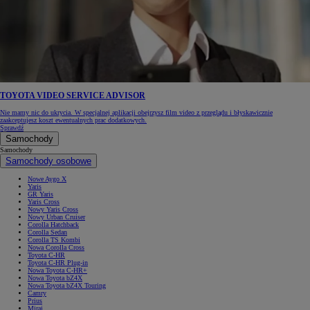
TOYOTA VIDEO SERVICE ADVISOR
Nie mamy nic do ukrycia. W specjalnej aplikacji obejrzysz film video z przeglądu i błyskawicznie
zaakceptujesz koszt ewentualnych prac dodatkowych.
Sprawdź
Samochody
Samochody
Samochody osobowe
Nowe Aygo X
Yaris
GR Yaris
Yaris Cross
Nowy Yaris Cross
Nowy Urban Cruiser
Corolla Hatchback
Corolla Sedan
Corolla TS Kombi
Nowa Corolla Cross
Toyota C-HR
Toyota C-HR Plug-in
Nowa Toyota C-HR+
Nowa Toyota bZ4X
Nowa Toyota bZ4X Touring
Camry
Prius
Mirai