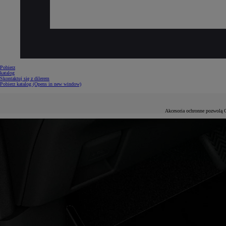
Od
105 300 zł
Corolla Hatchback
HYBRID
Pobierz
katalog
Skontaktuj się z dilerem
Pobierz katalog
(Opens in new window)
Akcesoria ochronne pozwolą C