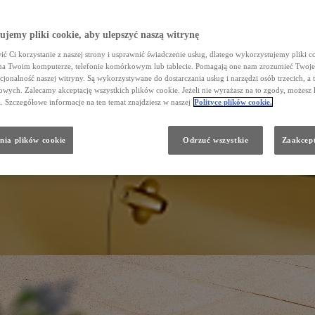
jemy pliki cookie, aby ulepszyć naszą witrynę
ć Ci korzystanie z naszej strony i usprawnić świadczenie usług, dlatego wykorzystujemy pliki co
na Twoim komputerze, telefonie komórkowym lub tablecie. Pomagają one nam zrozumieć Twoje 
cjonalność naszej witryny. Są wykorzystywane do dostarczania usług i narzędzi osób trzecich, a 
wych. Zalecamy akceptację wszystkich plików cookie. Jeżeli nie wyrażasz na to zgody, możesz 
a. Szczegółowe informacje na ten temat znajdziesz w naszej
Polityce plików cookie.
nia plików cookie
Odrzuć wszystkie
Zaakcept