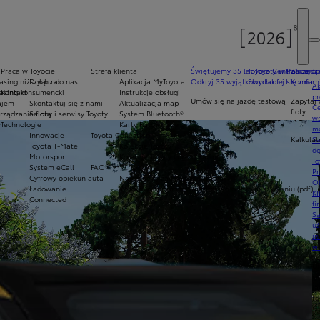
Praca w Toyocie
Strefa klienta
Świętujemy 35 lat Toyoty w Polsce
Toyota Central Europ
Zarządza
sing niższych rat
Dołącz do nas
Aplikacja MyToyota
Odkryj 35 wyjątkowych ofert
Skontaktuj się z nam
Komfort 
Ak
asing konsumencki
Kontakt
Instrukcje obsługi
pr
Umów się na jazdę testową
Zapytaj 
ajem
Skontaktuj się z nami
Aktualizacja map
Ce
floty
ządzanie flotą
Salony i serwisy Toyoty
System Bluetooth®
ws
y
Technologie
Karty Ratownicze
mo
Innowacje
Toyota Collection
Kalkulat
S
Toyota T-Mate
Kolekcje Toyoty
do
Motorsport
Kolekcje Toyoty Gazoo Racing
To
System eCall
FAQ
Pr
Cyfrowy opiekun auta
Najczęściej zadawane pytania
Of
Ładowanie
Wykaz wydanych zaświadczeń o odbytym szkoleniu (pdf)
KI
Connected
fi
S
u
in
w
U
si
ja
te