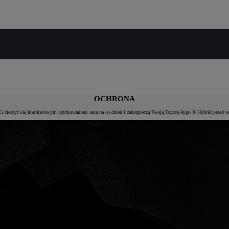
OCHRONA
i cieszyć się komfortowym użytkowaniem auta na co dzień i zabezpieczą Twoją Toyotę Aygo X Hybrid przed u