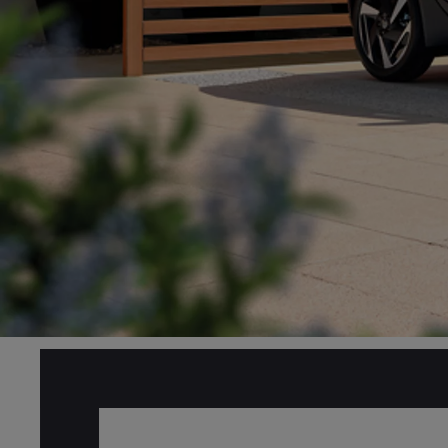
Od
81 900 zł
Yaris Cross
HYBRID