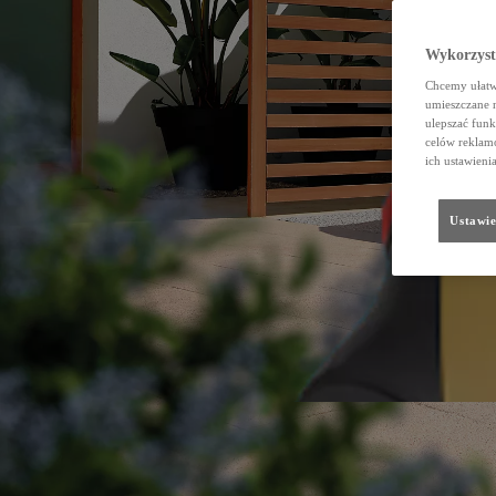
Wykorzystu
Chcemy ułatwi
umieszczane 
ulepszać funk
celów reklamo
ich ustawieni
Ustawie