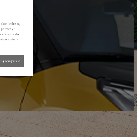
okie, które są
potrzeby i
także służą do
łatwo zmienić
uj wszystkie