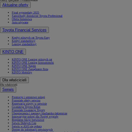
Oferty specjalne i Finansowanie
Aktualne oferty
Finał wyprzedaży 2025
Samochody dostawcze Toyota Professional
Oferta biznesowa
Auta używane
Od
105 300 zł
Toyota Financial Services
Corolla Hatchback
HYBRID
Kredyt niższych rat Toyota Easy
Kredyt standardowy
Leasing standardowy
KINTO ONE
KINTO ONE Leasing niższych rat
KINTO ONE Leasing konsumencki
KINTO ONE Najem
KINTO ONE Zarządzanie flotą
KINTO Mobility
Dla właścicieli
Dla właścicieli
Serwis
Promocje i sezonowe usługi
Pozostałe oferty serwisu
Rezerwacja wizyty w serwisie
Gwarancja Toyota Relax
Pozostałe Gwarancje Toyoty
Ubezpieczenia i naprawy blacharsko-lakiernicze
Innowacyjne usługi dla Twojej wygody
Bezpłatne Akcje Serwisowe
Serwis Dobrych Cen
Serwis w ASO się opłaca
Dostęp do informacji serwisowych