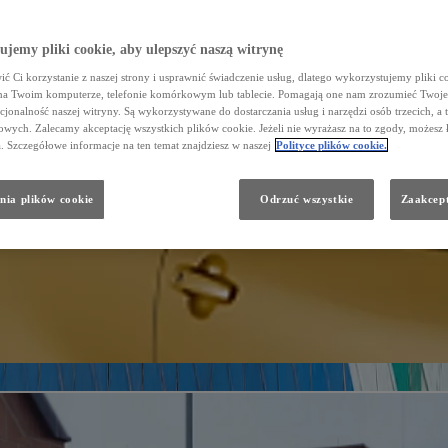
jemy pliki cookie, aby ulepszyć naszą witrynę
ć Ci korzystanie z naszej strony i usprawnić świadczenie usług, dlatego wykorzystujemy pliki co
na Twoim komputerze, telefonie komórkowym lub tablecie. Pomagają one nam zrozumieć Twoje 
cjonalność naszej witryny. Są wykorzystywane do dostarczania usług i narzędzi osób trzecich, a 
wych. Zalecamy akceptację wszystkich plików cookie. Jeżeli nie wyrażasz na to zgody, możesz 
a. Szczegółowe informacje na ten temat znajdziesz w naszej
Polityce plików cookie.
nia plików cookie
Odrzuć wszystkie
Zaakcept