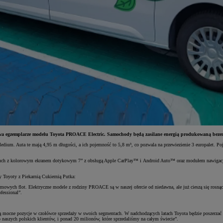
dwa egzemplarze modelu Toyota PROACE Electric. Samochody będą zasilane energią produkowaną bezemis
dium. Auta te mają 4,95 m długości, a ich pojemność to 5,8 m³, co pozwala na przewiezienie 3 europalet. Po
ouch z kolorowym ekranem dotykowym 7” z obsługą Apple CarPlay™ i Android Auto™ oraz modułem nawigacj
 Toyoty z Piekarnią Cukiernią Putka:
firmowych flot. Elektryczne modele z rodziny PROACE są w naszej ofercie od niedawna, ale już cieszą się rosn
fessional”.
 pozycje w czołówce sprzedaży w swoich segmentach. W nadchodzących latach Toyota będzie poszerzać swoj
o naszych polskich klientów, i ponad 20 milionów, które sprzedaliśmy na całym świecie”.