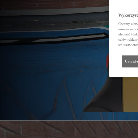
Wykorzystu
Chcemy ułatwi
umieszczane 
ulepszać funk
celów reklamo
ich ustawieni
Ustawie