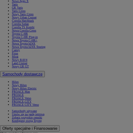
Nowe Aygo X
Yaris
GR Yaris
Yaris Cross
Nowy Yaris Cross
Nowy Urban Cruiser
Corolla Hatchback
Corolla Sedan
Corolla TS Kombi
Nowa Corolla Cross
Toyota C-HR
Toyota C-HR Plug-in
Nowa Toyota C-HR+
Nowa Toyota bZ4X
Nowa Toyota bZ4X Touring
Camry
Prius
Mirai
Nowy RAV4
Land Cruiser
Nowy GR GT
Samochody dostawcze
Hilux
Nowy Hilux
Nowy Hilux Electric
PROACE Max
PROACE
PROACE Verso
PROACE CITY
PROACE CITY Verso
Samochody używane
Umów się na jazdę testową
Zobacz wszystkie cenniki
Konfiguruj swoją Toyotę
Oferty specjalne i Finansowanie