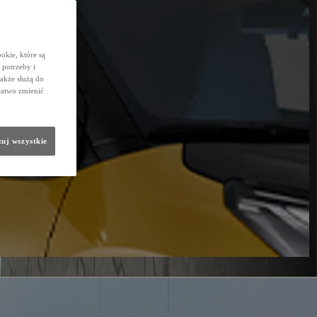
okie, które są
potrzeby i
także służą do
łatwo zmienić
uj wszystkie