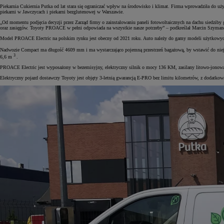
Piekarnia Cukiernia Putka od lat stara się ograniczać wpływ na środowisko i klimat. Firma wprowadziła do uży
piekarni w Jawczycach i piekarni bezglutenowej w Warszawie.
„Od momentu podjęcia decyzji przez Zarząd firmy o zainstalowaniu paneli fotowoltaicznych na dachu siedziby
oraz zasięgów. Toyoty PROACE w pełni odpowiada na wszystkie nasze potrzeby” – podkreślał Marcin Szymanek
Model PROACE Electric na polskim rynku jest obecny od 2021 roku. Auto należy do gamy modeli użytkowych T
Nadwozie Compact ma długość 4609 mm i ma wystarczająco pojemną przestrzeń bagażową, by wstawić do niej
3
6,6 m
.
PROACE Electric jest wyposażony w bezemisyjny, elektryczny silnik o mocy 136 KM, zasilany litowo-jonową
Elektryczny pojazd dostawczy Toyoty jest objęty 3-letnią gwarancją E-PRO bez limitu kilometrów, z dodatkową