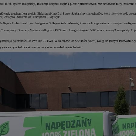
tku m.in. system rekuperacji, instalację odzysku ciepła z pieców piekarniczych, zaawansowane filtry, zbiorni
 głównej, uruchomiłem projekt Elektromobilność w Putce. Szukaliśmy samochodów, które nie tylko będą zeroem
, Zastępca Dyrektora ds. Transportu i Logistyki.
oyota Professional i jest dostępne w 3 długościach nadwozia, 2 wersjach wyposażenia, z różnymi konfigura
 2 europalety. Odmiany Medium o długości 4959 mm i Long o długości 5309 mm mieszczą 3 europalety. Pojem
 baterią o pojemności 50 kWh lub 75 kWh. W zależności od wielkości baterii, zasięg na jednym ładowaniu 
 gwarancją na ładowarki oraz pomocą w razie rozładowania baterii.