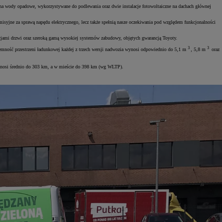
ki na wody opadowe, wykorzystywane do podlewania oraz dwie instalacje fotowoltaiczne na dachach głównej
isyjne za sprawą napędu elektrycznego, lecz także spełnią nasze oczekiwania pod względem funkcjonalności
cjami drzwi oraz szeroką gamą wysokiej systemów zabudowy, objętych gwarancją Toyoty.
3
3
ność przestrzeni ładunkowej każdej z trzech wersji nadwozia wynosi odpowiednio do 5,1 m
, 5,8 m
oraz
wynosi średnio do 303 km, a w mieście do 398 km (wg WLTP).