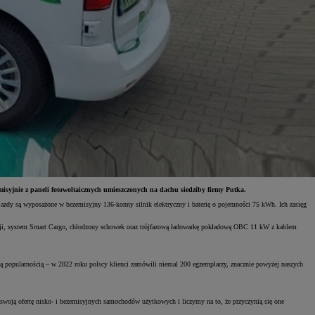
yjnie z paneli fotowoltaicznych umieszczonych na dachu siedziby firmy Putka.
jazdy są wyposażone w bezemisyjny 136-konny silnik elektryczny i baterię o pojemności 75 kWh. Ich zasięg
i, system Smart Cargo, chłodzony schowek oraz trójfazową ładowarkę pokładową OBC 11 kW z kablem
ącą popularnością – w 2022 roku polscy klienci zamówili niemal 200 egzemplarzy, znacznie powyżej naszych
ą ofertę nisko- i bezemisyjnych samochodów użytkowych i liczymy na to, że przyczynią się one