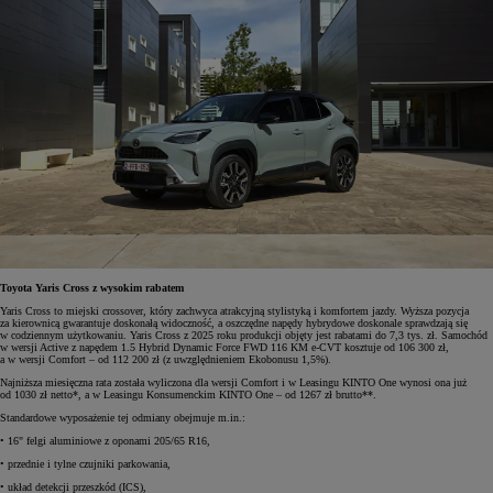
Toyota Yaris Cross z wysokim rabatem
Yaris Cross to miejski crossover, który zachwyca atrakcyjną stylistyką i komfortem jazdy. Wyższa pozycja
za kierownicą gwarantuje doskonałą widoczność, a oszczędne napędy hybrydowe doskonale sprawdzają się
w codziennym użytkowaniu. Yaris Cross z 2025 roku produkcji objęty jest rabatami do 7,3 tys. zł. Samochód
w wersji Active z napędem 1.5 Hybrid Dynamic Force FWD 116 KM e-CVT kosztuje od 106 300 zł,
a w wersji Comfort – od 112 200 zł (z uwzględnieniem Ekobonusu 1,5%).
Najniższa miesięczna rata została wyliczona dla wersji Comfort i w Leasingu KINTO One wynosi ona już
od 1030 zł netto*, a w Leasingu Konsumenckim KINTO One – od 1267 zł brutto**.
Standardowe wyposażenie tej odmiany obejmuje m.in.:
• 16" felgi aluminiowe z oponami 205/65 R16,
• przednie i tylne czujniki parkowania,
• układ detekcji przeszkód (ICS),