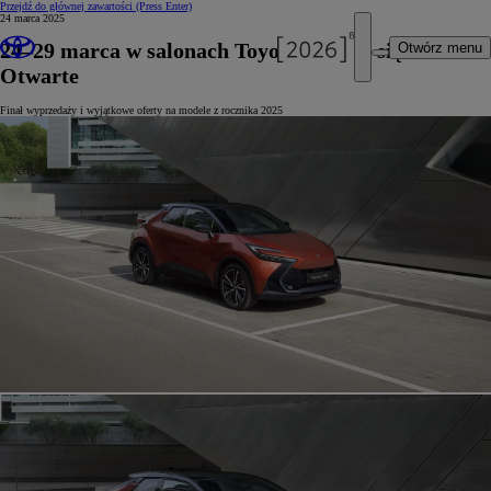
Przejdź do głównej zawartości
(Press Enter)
24 marca 2025
24–29 marca w salonach Toyoty odbędą się Dni
Otwórz menu
Otwarte
Finał wyprzedaży i wyjątkowe oferty na modele z rocznika 2025