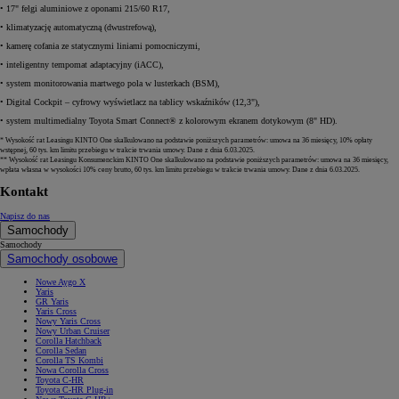
• 17" felgi aluminiowe z oponami 215/60 R17,
• klimatyzację automatyczną (dwustrefową),
• kamerę cofania ze statycznymi liniami pomocniczymi,
• inteligentny tempomat adaptacyjny (iACC),
• system monitorowania martwego pola w lusterkach (BSM),
• Digital Cockpit – cyfrowy wyświetlacz na tablicy wskaźników (12,3"),
• system multimedialny Toyota Smart Connect® z kolorowym ekranem dotykowym (8" HD).
* Wysokość rat Leasingu KINTO One skalkulowano na podstawie poniższych parametrów: umowa na 36 miesięcy, 10% opłaty
wstępnej, 60 tys. km limitu przebiegu w trakcie trwania umowy. Dane z dnia 6.03.2025.
** Wysokość rat Leasingu Konsumenckim KINTO One skalkulowano na podstawie poniższych parametrów: umowa na 36 miesięcy,
wpłata własna w wysokości 10% ceny brutto, 60 tys. km limitu przebiegu w trakcie trwania umowy. Dane z dnia 6.03.2025.
Kontakt
Napisz do nas
Samochody
Samochody
Samochody osobowe
Nowe Aygo X
Yaris
GR Yaris
Yaris Cross
Nowy Yaris Cross
Nowy Urban Cruiser
Corolla Hatchback
Corolla Sedan
Corolla TS Kombi
Nowa Corolla Cross
Toyota C-HR
Toyota C-HR Plug-in