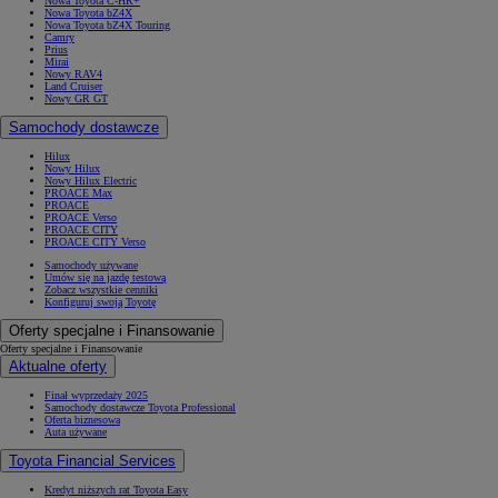
Nowa Toyota C-HR+
Nowa Toyota bZ4X
Nowa Toyota bZ4X Touring
Camry
Prius
Mirai
Nowy RAV4
Land Cruiser
Nowy GR GT
Samochody dostawcze
Hilux
Nowy Hilux
Nowy Hilux Electric
PROACE Max
PROACE
PROACE Verso
PROACE CITY
PROACE CITY Verso
Samochody używane
Umów się na jazdę testową
Zobacz wszystkie cenniki
Konfiguruj swoją Toyotę
Oferty specjalne i Finansowanie
Oferty specjalne i Finansowanie
Aktualne oferty
Finał wyprzedaży 2025
Samochody dostawcze Toyota Professional
Oferta biznesowa
Auta używane
Toyota Financial Services
Kredyt niższych rat Toyota Easy