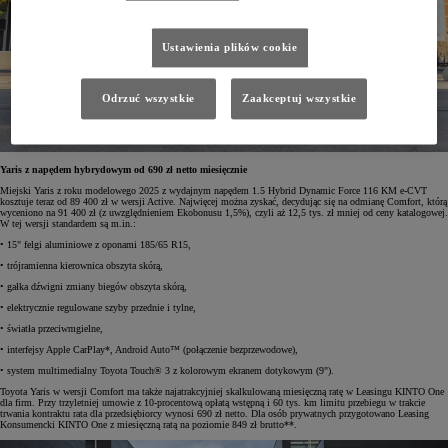
Ustawienia plików cookie
Odrzuć wszystkie
Zaakceptuj wszystkie
Yaris z napędem hybrydowym od 690 zł netto miesięcznie
Miejski Yaris z roku modelowego 2025 z wydajnym napędem 1.5 Hybrid Dynamic Force 116 KM e-CVT
kosztuje teraz od 89 400 zł w wersji Active. Najwięcej można zyskać, decydując się na odmianę Comfort, którą
wyceniono na 91 400 zł (z uwzględnieniem Ekobonusu 1,5%), czyli aż 12,5 tys. zł mniej od ceny katalogowej.
W tej wersji standardem są m.in.:
• 15" felgi aluminiowe z oponami 185/65 R15,
• trójramienna kierownica obszyta skórą,
• gałka dźwigni zmiany biegów obszyta skórą,
• elektrycznie regulowane szyby przednie i tylne,
• światła przeciwmgielne,
• interfejsy Apple CarPlay*, Android Auto™ (połączenie bezprzewodowe),
• system multimedialny Toyota Touch® 3 z kolorowym ekranem dotykowym (9").
Toyota Yaris w wersji Comfort ma także najatrakcyjniej skalkulowaną miesięczną ratę w Leasingu KINTO One
dla firm. Przy trzyletniej umowie z 10-procentową opłatą wstępną i 60 tys. km limitu przebiegu w trakcie
trwania kontraktu rata dla przedsiębiorcy wynosi 690 zł netto. Dla osób prywatnych przygotowano Leasing
Konsumencki KINTO One z miesięczną ratą na poziomie 849 zł brutto**.