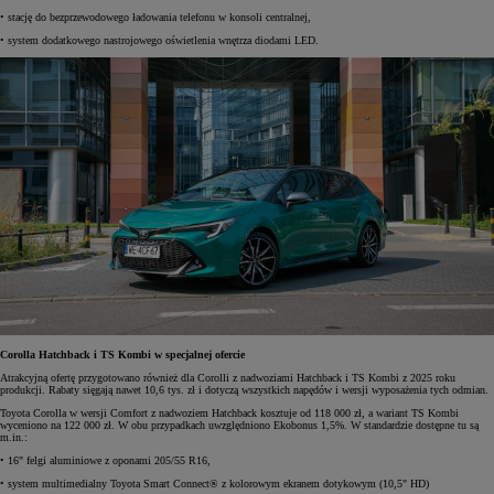
• stację do bezprzewodowego ładowania telefonu w konsoli centralnej,
• system dodatkowego nastrojowego oświetlenia wnętrza diodami LED.
Corolla Hatchback i TS Kombi w specjalnej ofercie
Atrakcyjną ofertę przygotowano również dla Corolli z nadwoziami Hatchback i TS Kombi z 2025 roku
produkcji. Rabaty sięgają nawet 10,6 tys. zł i dotyczą wszystkich napędów i wersji wyposażenia tych odmian.
Toyota Corolla w wersji Comfort z nadwoziem Hatchback kosztuje od 118 000 zł, a wariant TS Kombi
wyceniono na 122 000 zł. W obu przypadkach uwzględniono Ekobonus 1,5%. W standardzie dostępne tu są
m.in.:
• 16" felgi aluminiowe z oponami 205/55 R16,
• system multimedialny Toyota Smart Connect® z kolorowym ekranem dotykowym (10,5" HD)