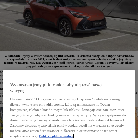
W salonach Toyoty w Polsce odbędą się Dni Otwarte. To ostatnia okazja do nabycia samochodów
z wyprzedaży rocznika 2024, a także doskonały moment na zapoznanie się z atrakcyjną ofertą
modelową na 2025 rok. Dla wybranych wersji Yarisa, Yarisa Cross, Corolli i Toyoty C-HR dilerzy
przygotowali promocyjne warunki zakupu i dodatkowe korzyści.
W dniach 24–29 marca salony Toyoty w Polsce zapraszają na Dni Otwarte. W tym czasie można będzie
skorzystać ze specjalnej oferty, która nie ogranicza się jedynie do ostatnich egzemplarzy wybranych modeli
z wyprzedaży rocznika 2024. Obejmuje także pełną gamę samochodów z 2025 roku produkcji, w tym
bestsellerowe auta miejskie i kompaktowe z niezawodnymi i oszczędnymi napędami hybrydowymi.
Wykorzystujemy pliki cookie, aby ulepszyć naszą
Klienci decydujący się na wymianę swojego samochodu na nowy mogą też liczyć na Ekobonus w wysokości
witrynę
1,5%, a także wyjątkowe rabaty i korzyści, bony na akcesoria dodatkowe oraz atrakcyjne warunki finansowania
z niską miesięczną ratą w KINTO One.
Chcemy ułatwić Ci korzystanie z naszej strony i usprawnić świadczenie usług,
Specjalne warunki i korzyści na wybrane modele dostępne są tylko w trakcie trwania Dni Otwartych.
dlatego wykorzystujemy pliki cookie, które są umieszczane na Twoim
komputerze, telefonie komórkowym lub tablecie. Pomagają one nam zrozumieć
Twoje potrzeby i ulepszać funkcjonalność naszej witryny. Są wykorzystywane do
dostarczania usług i narzędzi osób trzecich, a także służą do celów reklamowych.
Zalecamy akceptację wszystkich plików cookie. Jeżeli nie wyrażasz na to zgody,
możesz łatwo zmienić ich ustawienia. Szczegółowe informacje na ten temat
znajdziesz w naszej
Polityce plików cookie.