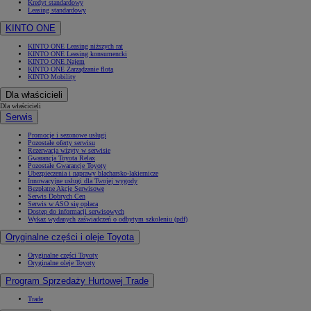
Kredyt standardowy
Leasing standardowy
KINTO ONE
KINTO ONE Leasing niższych rat
KINTO ONE Leasing konsumencki
KINTO ONE Najem
KINTO ONE Zarządzanie flotą
KINTO Mobility
Dla właścicieli
Dla właścicieli
Serwis
Promocje i sezonowe usługi
Pozostałe oferty serwisu
Rezerwacja wizyty w serwisie
Gwarancja Toyota Relax
Pozostałe Gwarancje Toyoty
Ubezpieczenia i naprawy blacharsko-lakiernicze
Innowacyjne usługi dla Twojej wygody
Bezpłatne Akcje Serwisowe
Serwis Dobrych Cen
Serwis w ASO się opłaca
Dostęp do informacji serwisowych
Wykaz wydanych zaświadczeń o odbytym szkoleniu (pdf)
Oryginalne części i oleje Toyota
Oryginalne części Toyoty
Oryginalne oleje Toyoty
Program Sprzedaży Hurtowej Trade
Trade