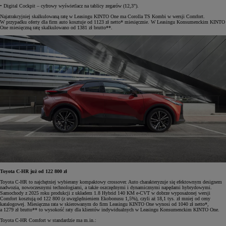
• Digital Cockpit – cyfrowy wyświetlacz na tablicy zegarów (12,3").
Najatrakcyjniej skalkulowaną ratę w Leasingu KINTO One ma Corolla TS Kombi w wersji Comfort.
W przypadku oferty dla firm auto kosztuje od 1123 zł netto* miesięcznie. W Leasingu Konsumenckim KINTO
One miesięczną ratę skalkulowano od 1381 zł brutto**.
Toyota C-HR już od 122 800 zł
Toyota C-HR to najchętniej wybierany kompaktowy crossover. Auto charakteryzuje się efektownym designem
nadwozia, nowoczesnymi technologiami, a także oszczędnymi i dynamicznymi napędami hybrydowymi.
Samochody z 2025 roku produkcji z układem 1.8 Hybrid 140 KM e-CVT w dobrze wyposażonej wersji
Comfort kosztują od 122 800 (z uwzględnieniem Ekobonusu 1,5%), czyli aż 18,1 tys. zł mniej od ceny
katalogowej. Miesięczna rata w skierowanym do firm Leasingu KINTO One wynosi od 1040 zł netto*,
a 1279 zł brutto** to wysokość raty dla klientów indywidualnych w Leasingu Konsumenckim KINTO One.
Toyota C-HR Comfort w standardzie ma m.in.: