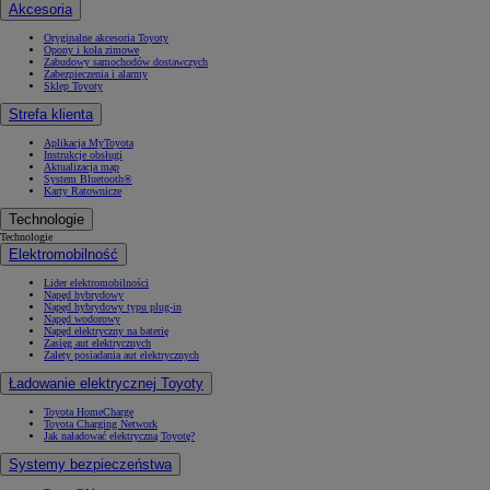
Akcesoria
Oryginalne akcesoria Toyoty
Opony i koła zimowe
Zabudowy samochodów dostawczych
Zabezpieczenia i alarmy
Sklep Toyoty
Strefa klienta
Aplikacja MyToyota
Instrukcje obsługi
Aktualizacja map
System Bluetooth®
Karty Ratownicze
Technologie
Technologie
Elektromobilność
Lider elektromobilności
Napęd hybrydowy
Napęd hybrydowy typu plug-in
Napęd wodorowy
Napęd elektryczny na baterię
Zasięg aut elektrycznych
Zalety posiadania aut elektrycznych
Ładowanie elektrycznej Toyoty
Toyota HomeCharge
Toyota Charging Network
Jak naładować elektryczną Toyotę?
Systemy bezpieczeństwa