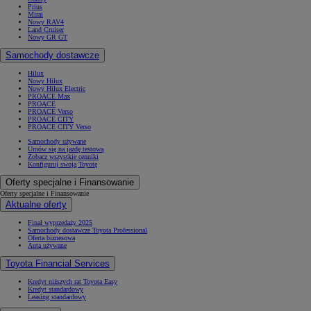
Prius
Mirai
Nowy RAV4
Land Cruiser
Nowy GR GT
Samochody dostawcze
Hilux
Nowy Hilux
Nowy Hilux Electric
PROACE Max
PROACE
PROACE Verso
PROACE CITY
PROACE CITY Verso
Samochody używane
Umów się na jazdę testową
Zobacz wszystkie cenniki
Konfiguruj swoją Toyotę
Oferty specjalne i Finansowanie
Oferty specjalne i Finansowanie
Aktualne oferty
Finał wyprzedaży 2025
Samochody dostawcze Toyota Professional
Oferta biznesowa
Auta używane
Toyota Financial Services
Kredyt niższych rat Toyota Easy
Kredyt standardowy
Leasing standardowy