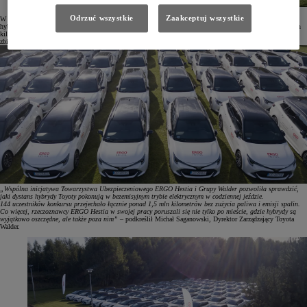
Odrzuć wszystkie
Zaakceptuj wszystkie
W konkursie wzięło udział 144 mobilnych rzeczoznawców. Przez 4 miesiące monitorowali oni parametry
hybrydowej jazdy przy pomocy aplikacji MyToyota na telefon. W tym czasie pokonali łącznie ponad 1,5 mln
kilometrów w trybie bezemisyjnym, co stanowiło średnio 62% całego czasu jazdy. Konkurs poprzedziło
zbieranie danych bazowych przez 6 miesięcy.
„Wspólna inicjatywa Towarzystwa Ubezpieczeniowego ERGO Hestia i Grupy Walder pozwoliła sprawdzić,
jaki dystans hybrydy Toyoty pokonują w bezemisyjnym trybie elektrycznym w codziennej jeździe.
144 uczestników konkursu przejechało łącznie ponad 1,5 mln kilometrów bez zużycia paliwa i emisji spalin.
Co więcej, rzeczoznawcy ERGO Hestia w swojej pracy poruszali się nie tylko po mieście, gdzie hybrydy są
wyjątkowo oszczędne, ale także poza nim”
– podkreślił Michał Saganowski, Dyrektor Zarządzający Toyota
Walder.