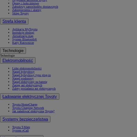
Opony i koła zimowe
Zabudowy samochodów dostawczych
Zabezpieczenia i alarmy
Sklep Toyoty
Strefa klienta
Aplikacja MyToyota
Instrukcje obsługi
Aktualizacja map
System Bluetooth®
Karty Ratownicze
Technologie
Technologie
Elektromobilność
Lider elektromobilności
Napęd hybrydowy
Napęd hybrydowy typu plug-in
Napęd wodorowy
Napęd elektryczny na baterię
Zasięg aut elektrycznych
Zalety posiadania aut elektrycznych
Ładowanie elektrycznej Toyoty
Toyota HomeCharge
Toyota Charging Network
Jak naładować elektryczną Toyotę?
Systemy bezpieczeństwa
Toyota T-Mate
System eCall