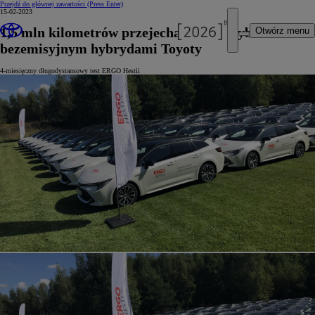
Przejdź do głównej zawartości
(Press Enter)
15-02-2023
1,5 mln kilometrów przejechanych w trybie
Otwórz menu
bezemisyjnym hybrydami Toyoty
4-miesięczny długodystansowy test ERGO Hestii