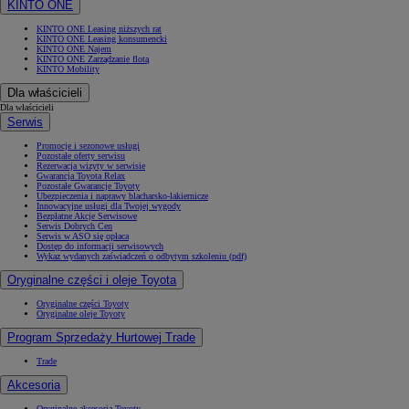
KINTO ONE
KINTO ONE Leasing niższych rat
KINTO ONE Leasing konsumencki
KINTO ONE Najem
KINTO ONE Zarządzanie flotą
KINTO Mobility
Dla właścicieli
Dla właścicieli
Serwis
Promocje i sezonowe usługi
Pozostałe oferty serwisu
Rezerwacja wizyty w serwisie
Gwarancja Toyota Relax
Pozostałe Gwarancje Toyoty
Ubezpieczenia i naprawy blacharsko-lakiernicze
Innowacyjne usługi dla Twojej wygody
Bezpłatne Akcje Serwisowe
Serwis Dobrych Cen
Serwis w ASO się opłaca
Dostęp do informacji serwisowych
Wykaz wydanych zaświadczeń o odbytym szkoleniu (pdf)
Oryginalne części i oleje Toyota
Oryginalne części Toyoty
Oryginalne oleje Toyoty
Program Sprzedaży Hurtowej Trade
Trade
Akcesoria
Oryginalne akcesoria Toyoty