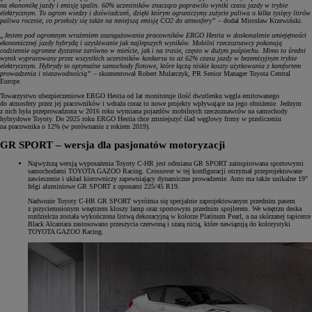
na ekonomikę jazdy i emisję spalin. 60% uczestników znacząco poprawiło wyniki czasu jazdy w trybie
elektrycznym. To ogrom wiedzy i doświadczeń, dzięki którym ograniczymy zużycie paliwa o kilka tysięcy litrów
paliwa rocznie, co przełoży się także na mniejszą emisję CO2 do atmosfery”
– dodał Mirosław Krzewiński.
„Jestem pod ogromnym wrażeniem zaangażowania pracowników ERGO Hestia w doskonalenie umiejętności
ekonomicznej jazdy hybrydą i uzyskiwanie jak najlepszych wyników. Mobilni rzeczoznawcy pokonują
codziennie ogromne dystanse zarówno w mieście, jak i na trasie, często w dużym pośpiechu. Mimo to średni
wynik wypracowany przez wszystkich uczestników konkursu to aż 62% czasu jazdy w bezemisyjnym trybie
elektrycznym. Hybrydy to optymalne samochody flotowe, które łączą niskie koszty użytkowania z komfortem
prowadzenia i niezawodnością”
– skomentował Robert Mularczyk, PR Senior Manager Toyota Central
Europe.
Towarzystwo ubezpieczeniowe ERGO Hestia od lat monitoruje ilość dwutlenku węgla emitowanego
do atmosfery przez jej pracowników i wdraża coraz to nowe projekty wpływające na jego obniżenie. Jednym
z nich była przeprowadzona w 2016 roku wymiana pojazdów mobilnych rzeczoznawców na samochody
hybrydowe Toyoty. Do 2025 roku ERGO Hestia chce zmniejszyć ślad węglowy firmy w przeliczeniu
na pracownika o 12% (w porównaniu z rokiem 2019).
GR SPORT – wersja dla pasjonatów motoryzacji
Najwyższą wersją wyposażenia Toyoty C-HR jest odmiana GR SPORT zainspirowana sportowymi
samochodami TOYOTA GAZOO Racing. Crossover w tej konfiguracji otrzymał przeprojektowane
zawieszenie i układ kierowniczy zapewniający dynamiczne prowadzenie. Auto ma także unikalne 19"
felgi aluminiowe GR SPORT z oponami 225/45 R19.
Nadwozie Toyoty C-HR GR SPORT wyróżnia się specjalnie zaprojektowanym przednim pasem
z przyciemnionym wnętrzem kloszy lamp oraz sportowym przednim spojlerem. We wnętrzu deska
rozdzielcza została wykończona listwą dekoracyjną w kolorze Platinum Pearl, a na skórzanej tapicerce
Black Alcantara zastosowano przeszycia czerwoną i szarą nicią, które nawiązują do kolorystyki
TOYOTA GAZOO Racing.