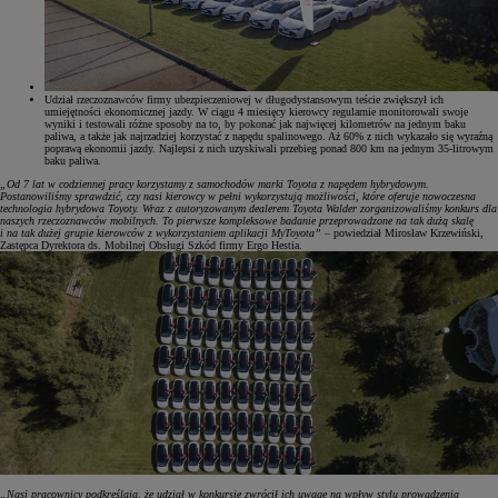
Udział rzeczoznawców firmy ubezpieczeniowej w długodystansowym teście zwiększył ich
umiejętności ekonomicznej jazdy. W ciągu 4 miesięcy kierowcy regularnie monitorowali swoje
wyniki i testowali różne sposoby na to, by pokonać jak najwięcej kilometrów na jednym baku
paliwa, a także jak najrzadziej korzystać z napędu spalinowego. Aż 60% z nich wykazało się wyraźną
poprawą ekonomii jazdy. Najlepsi z nich uzyskiwali przebieg ponad 800 km na jednym 35-litrowym
baku paliwa.
„Od 7 lat w codziennej pracy korzystamy z samochodów marki Toyota z napędem hybrydowym.
Postanowiliśmy sprawdzić, czy nasi kierowcy w pełni wykorzystują możliwości, które oferuje nowoczesna
technologia hybrydowa Toyoty. Wraz z autoryzowanym dealerem Toyota Walder zorganizowaliśmy konkurs dla
naszych rzeczoznawców mobilnych. To pierwsze kompleksowe badanie przeprowadzone na tak dużą skalę
i na tak dużej grupie kierowców z wykorzystaniem aplikacji MyToyota”
– powiedział Mirosław Krzewiński,
Zastępca Dyrektora ds. Mobilnej Obsługi Szkód firmy Ergo Hestia.
„Nasi pracownicy podkreślają, że udział w konkursie zwrócił ich uwagę na wpływ stylu prowadzenia