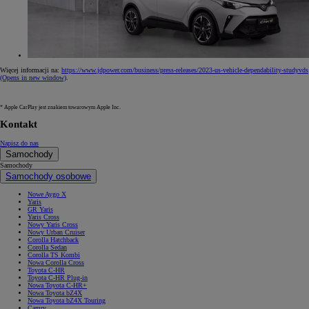
Więcej informacji na:
https://www.jdpower.com/business/press-releases/2023-us-vehicle-dependability-studyvds
(Opens in new window)
.
* Apple CarPlay jest znakiem towarowym Apple Inc.
Kontakt
Napisz do nas
Samochody
Samochody
Samochody osobowe
Nowe Aygo X
Yaris
GR Yaris
Yaris Cross
Nowy Yaris Cross
Nowy Urban Cruiser
Corolla Hatchback
Corolla Sedan
Corolla TS Kombi
Nowa Corolla Cross
Toyota C-HR
Toyota C-HR Plug-in
Nowa Toyota C-HR+
Nowa Toyota bZ4X
Nowa Toyota bZ4X Touring
Camry