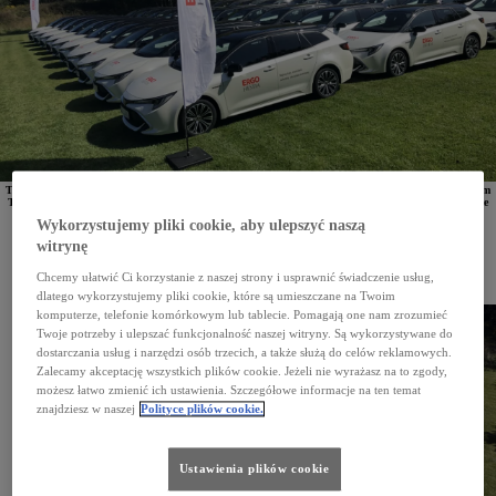
Towarzystwo ubezpieczeniowe
ERGO Hestia we współpracy z Grupą Walder, autoryzowanym dilerem
Toyoty i Lexusa, zorganizowała długodystansowy konkurs "ECO press! CO2 less". Przez 4 miesiące
pracownicy korzystający z hybrydowej floty firmy ubezpieczeniowej brali udział w konkursie
Wykorzystujemy pliki cookie, aby ulepszyć naszą
ekonomicznej jazdy, pokonując łącznie w trybie bezemisyjnym ponad 1,5 mln kilometrów.
witrynę
ERGO Hestia to towarzystwo ubezpieczeniowe, które od 7 lat opiera swoją flotę na hybrydowych
pojazdach Toyoty. Pierwszych 180 hybryd trafiło do mobilnych rzeczoznawców firmy już
w 2016 roku. Teraz we współpracy z autoryzowanym dilerem Toyota Walder ERGO Hestia
Chcemy ułatwić Ci korzystanie z naszej strony i usprawnić świadczenie usług,
zorganizowała długodystansowy konkurs "ECO press! CO2 less", w którym pracownicy mogli się
dlatego wykorzystujemy pliki cookie, które są umieszczane na Twoim
wykazać umiejętnościami ekologicznej jazdy.
komputerze, telefonie komórkowym lub tablecie. Pomagają one nam zrozumieć
Twoje potrzeby i ulepszać funkcjonalność naszej witryny. Są wykorzystywane do
dostarczania usług i narzędzi osób trzecich, a także służą do celów reklamowych.
Zalecamy akceptację wszystkich plików cookie. Jeżeli nie wyrażasz na to zgody,
możesz łatwo zmienić ich ustawienia. Szczegółowe informacje na ten temat
znajdziesz w naszej
Polityce plików cookie.
Ustawienia plików cookie