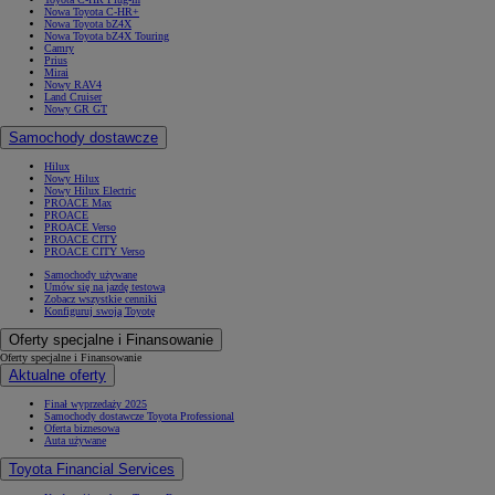
Nowa Toyota C-HR+
Nowa Toyota bZ4X
Nowa Toyota bZ4X Touring
Camry
Prius
Mirai
Nowy RAV4
Land Cruiser
Nowy GR GT
Samochody dostawcze
Hilux
Nowy Hilux
Nowy Hilux Electric
PROACE Max
PROACE
PROACE Verso
PROACE CITY
PROACE CITY Verso
Samochody używane
Umów się na jazdę testową
Zobacz wszystkie cenniki
Konfiguruj swoją Toyotę
Oferty specjalne i Finansowanie
Oferty specjalne i Finansowanie
Aktualne oferty
Finał wyprzedaży 2025
Samochody dostawcze Toyota Professional
Oferta biznesowa
Auta używane
Toyota Financial Services