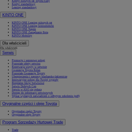
Kredyt niższych rat Toyota Easy
Kredyt standardowy
Leasing standardowy
KINTO ONE
KINTO ONE Leasing niższych rat
KINTO ONE Leasing konsumencki
KINTO ONE Najem
KINTO ONE Zarządzanie flotą
KINTO Mobility
Dla właścicieli
Dla właścicieli
Serwis
Promocje i sezonowe usługi
Pozostałe oferty serwisu
Rezerwacja wizyty w serwisie
Gwarancja Toyota Relax
Pozostałe Gwarancje Toyoty
Ubezpieczenia i naprawy blacharsko-lakiernicze
Innowacyjne usługi dla Twojej wygody
Bezpłatne Akcje Serwisowe
Serwis Dobrych Cen
Serwis w ASO się opłaca
Dostęp do informacji serwisowych
Wykaz wydanych zaświadczeń o odbytym szkoleniu (pdf)
Oryginalne części i oleje Toyota
Oryginalne części Toyoty
Oryginalne oleje Toyoty
Program Sprzedaży Hurtowej Trade
Trade