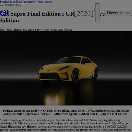
Przejdź do głównej zawartości
(Press Enter)
25 kwietnia 2025
GR Supra Final Edition i GR86 Yuzu Special
Otwórz menu
Edition
New York International Auto Show i wersje specjalne Toyoty
Podczas tegorocznych targów New York International Auto Show Toyota zaprezentowała limitowane
wersje specjalne pojazdów z linii GR – GR86 Yuzu Special Edition oraz GR Supra Final Edition.
Stoisko Toyoty podczas kwietniowych targów New York International Auto Show przyciągnęło tłumy
zwiedzających. Miłośnicy motoryzacji mogli obejrzeć tam nie tylko komfortowe i pojemne SUV-y, takie jak
Grand Highlander czy 4Runner, ale też rasowe samochody stworzone przez inżynierów z TOYOTA GAZOO
Racing. Największym zainteresowaniem zwiedzających cieszyły się limitowane wersje specjalne kultowych już