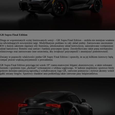
GR Supra Final Edition
Druga ze wspomnianych wyżej limitowanych wersji – GR Supra Final Edition – zrobiła nie mniejsze wrażenie
na odwiedzających nowojorskie targi. Modyfikacjom poddano tu cały układ jezdny. Zastosowano zawieszenie
KW z dużym zakresem regulacji siły tłumienia, udoskonalony układ kierowniczy, zainstalowano wydajniejszy
układ hamulcowy Brembo oraz szersze i bardziej przyczepne opony. Zmodyfikowano także pracę mechanizmu
różnicowego oraz zastosowano inne ustawienia, aby zwiększyć przyczepność i zmniejszyć podsterowność.
Zmiany te poprawiły właściwości jezdne GR Supry Final Edition i sprawiły, że za jej kółkiem kierowcy będą
czerpać jeszcze większą przyjemność z prowadzenia.
GR Supra Final Edition przyciąga też wzrok 19" czarno-matowymi felgami aluminiowymi, a także osłonami
lusterek i spojlerem typu „ducktail” wykonanymi z włókna węglowego. W kabinie znajdziemy sportowe fotele
pokryte skórzano-zamszową tapicerką z wyhaftowanym logo GR, czerwone przeszycia i stylowe akcenty wokół
gałki zmiany biegów. Sportowy charakter auta podkreślają także czerwone pasy bezpieczeństwa.