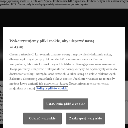
coupé japońskiej marki – GR86 Yuzu Special Edition oraz GR Supra Final Edition, w tym auta z dodatkowym
pakietem GT4. Samochody te nie będą niestety oferowane na polskim rynku.
Wykorzystujemy pliki cookie, aby ulepszyć naszą
witrynę
Chcemy ułatwić Ci korzystanie z naszej strony i usprawnić świadczenie usług,
dlatego wykorzystujemy pliki cookie, które są umieszczane na Twoim
komputerze, telefonie komórkowym lub tablecie. Pomagają one nam zrozumieć
Twoje potrzeby i ulepszać funkcjonalność naszej witryny. Są wykorzystywane do
dostarczania usług i narzędzi osób trzecich, a także służą do celów reklamowych.
Zalecamy akceptację wszystkich plików cookie. Jeżeli nie wyrażasz na to zgody,
możesz łatwo zmienić ich ustawienia. Szczegółowe informacje na ten temat
GR86 Yuzu Special Edition
znajdziesz w naszej
Polityce plików cookie.
Limitowana wersja GR86 Yuzu Special Edition nawiązuje do wyjątkowego modelu Sciona FR-S Release
Series 1.0, który debiutował w żywym żółtym kolorze. Edycja specjalna Toyoty wyróżnia się 18" felgami
aluminiowym w matowej czerni, które pasują do reszty czarnych akcentów nadwozia. Utrzymane w czarnym
kolorze wnętrze pełne jest żółtych akcentów oraz przeszyć na sportowych fotelach, kierownicy, dźwigni hamulca
Ustawienia plików cookie
ręcznego czy boczkach drzwi.
Wyróżnikami GR86 Yuzu Special Edition są także amortyzatory marki SACHS i wyczynowy układ
hamulcowy firmy Brembo. Auto można też z łatwością spersonalizować, wybierając dodatkowe akcesoria,
w tym m.in. sportowy układ wydechowy ze srebrnymi końcówkami z logo GR czy zestaw dokładek
Odrzuć wszystkie
Zaakceptuj wszystkie
poszerzających karoserię.