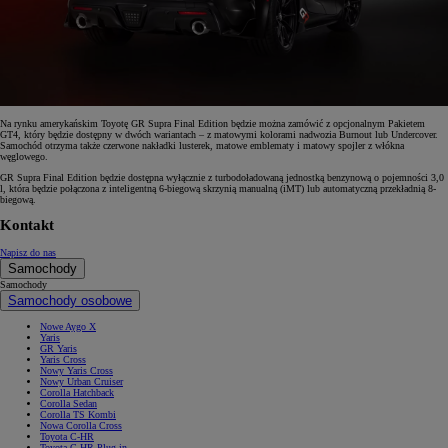
Na rynku amerykańskim Toyotę GR Supra Final Edition będzie można zamówić z opcjonalnym Pakietem
GT4, który będzie dostępny w dwóch wariantach – z matowymi kolorami nadwozia Burnout lub Undercover.
Samochód otrzyma także czerwone nakładki lusterek, matowe emblematy i matowy spojler z włókna
węglowego.
GR Supra Final Edition będzie dostępna wyłącznie z turbodoładowaną jednostką benzynową o pojemności 3,0
l, która będzie połączona z inteligentną 6-biegową skrzynią manualną (iMT) lub automatyczną przekładnią 8-
biegową.
Kontakt
Napisz do nas
Samochody
Samochody
Samochody osobowe
Nowe Aygo X
Yaris
GR Yaris
Yaris Cross
Nowy Yaris Cross
Nowy Urban Cruiser
Corolla Hatchback
Corolla Sedan
Corolla TS Kombi
Nowa Corolla Cross
Toyota C-HR
Toyota C-HR Plug-in