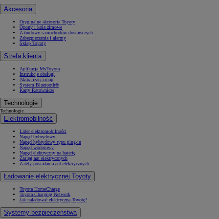
Akcesoria
Oryginalne akcesoria Toyoty
Opony i koła zimowe
Zabudowy samochodów dostawczych
Zabezpieczenia i alarmy
Sklep Toyoty
Strefa klienta
Aplikacja MyToyota
Instrukcje obsługi
Aktualizacja map
System Bluetooth®
Karty Ratownicze
Technologie
Technologie
Elektromobilność
Lider elektromobilności
Napęd hybrydowy
Napęd hybrydowy typu plug-in
Napęd wodorowy
Napęd elektryczny na baterię
Zasięg aut elektrycznych
Zalety posiadania aut elektrycznych
Ładowanie elektrycznej Toyoty
Toyota HomeCharge
Toyota Charging Network
Jak naładować elektryczną Toyotę?
Systemy bezpieczeństwa