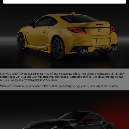
Sportowe coupé Toyoty ma napęd na tylną oś oraz wolnossący silnik typu bokser o pojemności 2,4 l, który
generuje moc 234 KM oraz 250 Nm momentu obrotowego. Samochód od 0 do 100 km/h rozpędza się już
w 6,3 s i osiąga maksymalną prędkość 226 km/h.
Warto też wspomnieć, że powstanie zaledwie 860 egzemplarzy tej wyjątkowej odmiany modelu GR86.