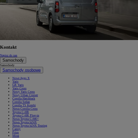
Kontakt
Napisz do nas
Samochody
Samochody
Samochody osobowe
Nowe Aygo X
Yaris
GR Yaris
Yaris Cross
Nowy Yaris Cross
Nowy Urban Cruiser
Corolla Hatchback
Corolla Sedan
Corolla TS Kombi
Nowa Corolla Cross
Toyota C-HR
Toyota C-HR Plug-in
Nowa Toyota C-HR+
Nowa Toyota bZ4X
Nowa Toyota bZ4X Touring
Camry
Prius
Mirai