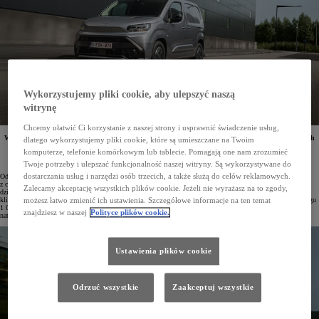
Wykorzystujemy pliki cookie, aby ulepszyć naszą
witrynę
Chcemy ułatwić Ci korzystanie z naszej strony i usprawnić świadczenie usług,
W pierwszym kwartale 2026 roku zarejestrowano łącznie 3689 samochodów osobowych i dostawczych
dlatego wykorzystujemy pliki cookie, które są umieszczane na Twoim
Toyota Professional. W pierwszej dziesiątce najpopularniejszych modeli rynku LCV za ten okres
komputerze, telefonie komórkowym lub tablecie. Pomagają one nam zrozumieć
znalazły się dwa pojazdy marki. Model PROACE CITY okazał się wyraźnym liderem w segmencie
CDV. Toyota osiągnęła również dominującą pozycję w kategorii elektrycznych vanów.
Twoje potrzeby i ulepszać funkcjonalność naszej witryny. Są wykorzystywane do
dostarczania usług i narzędzi osób trzecich, a także służą do celów reklamowych.
Od stycznia do marca klienci zarejestrowali 3689 pojazdów osobowych i dostawczych Toyota Professional,
z czego 1251 przypadło tylko na marzec. Po zakończeniu kwartału dwa modele znalazły się w czołowej
Zalecamy akceptację wszystkich plików cookie. Jeżeli nie wyrażasz na to zgody,
dziesiątce najczęściej wybieranych aut w segmencie LCV w Polsce, co potwierdza duże zainteresowanie
klientów wszechstronnymi dostawczakami z niespotykaną na rynku Gwarancją PRO na 3 lata lub do przebiegu
możesz łatwo zmienić ich ustawienia. Szczegółowe informacje na ten temat
1 000 000 km. Drugie miejsce w zestawieniu zajął model PROACE CITY z wynikiem 1855 egzemplarzy,
znajdziesz w naszej
Polityce plików cookie.
natomiast na dziesiątej pozycji uplasował się PROACE MAX, którego zarejestrowano 883 sztuki.
Ustawienia plików cookie
Odrzuć wszystkie
Zaakceptuj wszystkie