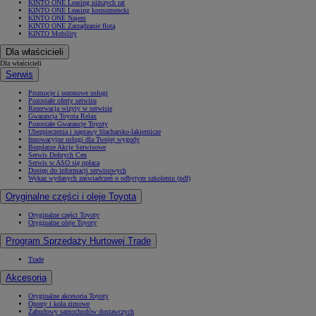
KINTO ONE Leasing niższych rat
KINTO ONE Leasing konsumencki
KINTO ONE Najem
KINTO ONE Zarządzanie flotą
KINTO Mobility
Dla właścicieli
Dla właścicieli
Serwis
Promocje i sezonowe usługi
Pozostałe oferty serwisu
Rezerwacja wizyty w serwisie
Gwarancja Toyota Relax
Pozostałe Gwarancje Toyoty
Ubezpieczenia i naprawy blacharsko-lakiernicze
Innowacyjne usługi dla Twojej wygody
Bezpłatne Akcje Serwisowe
Serwis Dobrych Cen
Serwis w ASO się opłaca
Dostęp do informacji serwisowych
Wykaz wydanych zaświadczeń o odbytym szkoleniu (pdf)
Oryginalne części i oleje Toyota
Oryginalne części Toyoty
Oryginalne oleje Toyoty
Program Sprzedaży Hurtowej Trade
Trade
Akcesoria
Oryginalne akcesoria Toyoty
Opony i koła zimowe
Zabudowy samochodów dostawczych