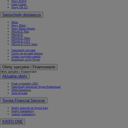
Nowy RAV4
Land Cruiser
Nowy GR GT
Samochody dostawcze
Hilux
Nowy Hilux
Nowy Hilux Electric
PROACE Max
PROACE
PROACE Verso
PROACE CITY
PROACE CITY Verso
Samochody używane
Umów się na jazdę testową
Zobacz wszystkie cenniki
Konfiguruj swoją Toyotę
Oferty specjalne i Finansowanie
Oferty specjalne i Finansowanie
Aktualne oferty
Finał wyprzedaży 2025
Samochody dostawcze Toyota Professional
Oferta biznesowa
Auta używane
Toyota Financial Services
Kredyt niższych rat Toyota Easy
Kredyt standardowy
Leasing standardowy
KINTO ONE