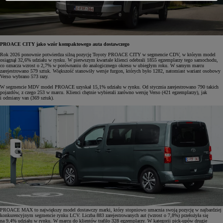
PROACE CITY jako wzór kompaktowego auta dostawczego
Rok 2026 ponownie potwierdza silną pozycję Toyoty PROACE CITY w segmencie CDV, w którym model
osiągnął 32,6% udziału w rynku. W pierwszym kwartale klienci odebrali 1855 egzemplarzy tego samochodu,
co oznacza wzrost o 2,7% w porównaniu do analogicznego okresu w ubiegłym roku. W samym marcu
zarejestrowano 579 sztuk. Większość stanowiły wersje furgon, których było 1282, natomiast wariant osobowy
Verso wybrano 573 razy.
W segmencie MDV model PROACE uzyskał 15,1% udziału w rynku. Od stycznia zarejestrowano 790 takich
pojazdów, z czego 253 w marcu. Klienci chętnie wybierali zarówno wersję Verso (421 egzemplarzy), jak
i odmiany van (369 sztuk).
PROACE MAX to największy model dostawczy marki, który stopniowo umacnia swoją pozycję w najbardziej
konkurencyjnym segmencie rynku LCV. Liczba 883 zarejestrowanych aut (wzrost o 7,8%) przełożyła się
na 9,4% udziału w rynku. W marcu do klientów trafiło 328 egzemplarzy. W kategorii pick-upów drugie