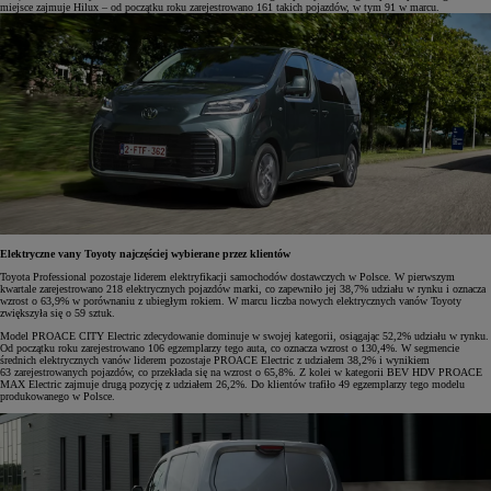
miejsce zajmuje Hilux – od początku roku zarejestrowano 161 takich pojazdów, w tym 91 w marcu.
Elektryczne vany Toyoty najczęściej wybierane przez klientów
Toyota Professional pozostaje liderem elektryfikacji samochodów dostawczych w Polsce. W pierwszym
kwartale zarejestrowano 218 elektrycznych pojazdów marki, co zapewniło jej 38,7% udziału w rynku i oznacza
wzrost o 63,9% w porównaniu z ubiegłym rokiem. W marcu liczba nowych elektrycznych vanów Toyoty
zwiększyła się o 59 sztuk.
Model PROACE CITY Electric zdecydowanie dominuje w swojej kategorii, osiągając 52,2% udziału w rynku.
Od początku roku zarejestrowano 106 egzemplarzy tego auta, co oznacza wzrost o 130,4%. W segmencie
średnich elektrycznych vanów liderem pozostaje PROACE Electric z udziałem 38,2% i wynikiem
63 zarejestrowanych pojazdów, co przekłada się na wzrost o 65,8%. Z kolei w kategorii BEV HDV PROACE
MAX Electric zajmuje drugą pozycję z udziałem 26,2%. Do klientów trafiło 49 egzemplarzy tego modelu
produkowanego w Polsce.