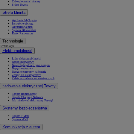
Zabezpieczenia i alarmy
Sklep Toyoty
Strefa klienta
Aplikacja MyToyota
Instrukcje obsługi
Aktualizacja map
System Bluetooth®
Karty Ratownicze
Technologie
Technologie
Elektromobilność
Lider elektromobilności
Napęd hybrydowy
Napęd hybrydowy typu plug-in
Napęd wodorowy
Napęd elektryczny na baterię
Zasięg aut elektrycznych
Zalety posiadania aut elektrycznych
Ładowanie elektrycznej Toyoty
Toyota HomeCharge
Toyota Charging Network
Jak naładować elektryczną Toyotę?
Systemy bezpieczeństwa
Toyota T-Mate
System eCall
Komunikacja z autem