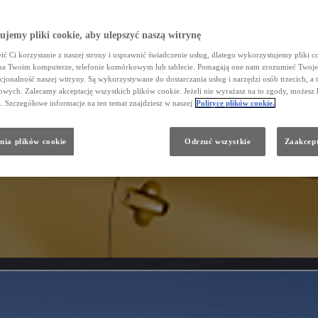
jemy pliki cookie, aby ulepszyć naszą witrynę
ć Ci korzystanie z naszej strony i usprawnić świadczenie usług, dlatego wykorzystujemy pliki co
na Twoim komputerze, telefonie komórkowym lub tablecie. Pomagają one nam zrozumieć Twoje 
cjonalność naszej witryny. Są wykorzystywane do dostarczania usług i narzędzi osób trzecich, a 
wych. Zalecamy akceptację wszystkich plików cookie. Jeżeli nie wyrażasz na to zgody, możesz 
a. Szczegółowe informacje na ten temat znajdziesz w naszej
Polityce plików cookie.
nia plików cookie
Odrzuć wszystkie
Zaakcept