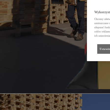
Wykorzystu
Chcemy ułatwi
umieszczane 
ulepszać funk
celów reklamo
ich ustawieni
Ustawie