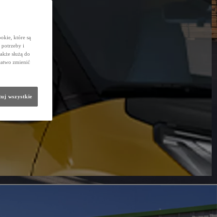
okie, które są
potrzeby i
także służą do
łatwo zmienić
uj wszystkie