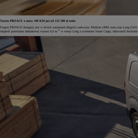
Toyota PROACE o mocy 180 KM już od 153 500 zł netto
Furgon PROACE dostępny jest w dwóch wariantach długości nadwozia: Medium (4981 mm) oraz Long (5331 mm)
3
objętość przestrzeni ładunkowej wynosi 6,6 m
w wersji Long z systemem Smart Cargo, ładowność dochodzi d