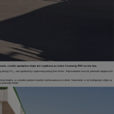
asie, a każdy egzemplarz objęty jest wyjątkową na rynku Gwarancją PRO na trzy lata.
szą emisją CO
oraz zgodnością z najnowszą normą Euro 6e-bis. Wprowadzenie nowych jednostek napędowych
2
nią biegów, co wyraźnie podnosi komfort użytkowania na co dzień. Samochody w tej konfiguracji objęte są
 pozostaje krótki.