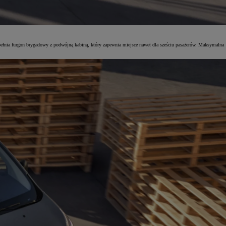
łnia furgon brygadowy z podwójną kabiną, który zapewnia miejsce nawet dla sześciu pasażerów. Maksymalna