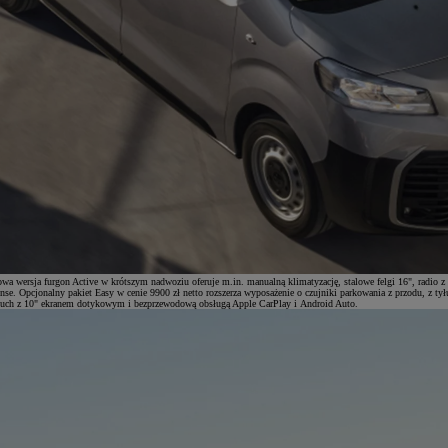
ersja furgon Active w krótszym nadwoziu oferuje m.in. manualną klimatyzację, stalowe felgi 16", radio z c
nse. Opcjonalny pakiet Easy w cenie 9900 zł netto rozszerza wyposażenie o czujniki parkowania z przodu, z ty
Touch z 10" ekranem dotykowym i bezprzewodową obsługą Apple CarPlay i Android Auto.