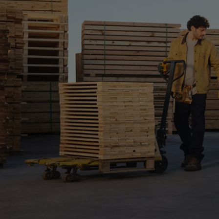
Od
105 300 zł
Corolla Hatchback
HYBRID