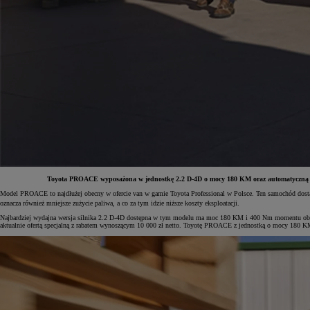
Toyota PROACE wyposażona w jednostkę 2.2 D-4D o mocy 180 KM oraz automatyczną skrz
Model PROACE to najdłużej obecny w ofercie van w gamie Toyota Professional w Polsce. Ten samochód dostaw
oznacza również mniejsze zużycie paliwa, a co za tym idzie niższe koszty eksploatacji.
Od
81 900 zł
Najbardziej wydajna wersja silnika 2.2 D-4D dostępna w tym modelu ma moc 180 KM i 400 Nm momentu obrotow
aktualnie ofertą specjalną z rabatem wynoszącym 10 000 zł netto. Toyotę PROACE z jednostką o mocy 180 KM 
Yaris Cross
HYBRID