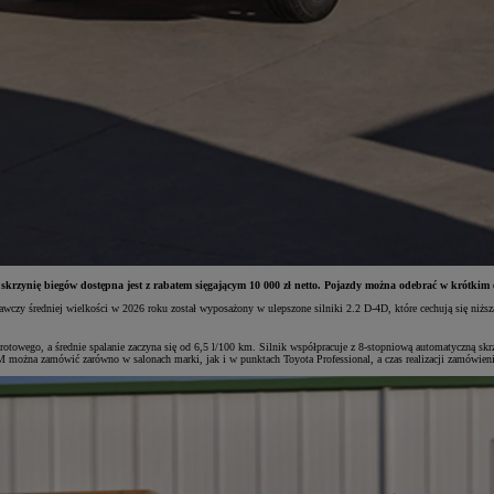
ynię biegów dostępna jest z rabatem sięgającym 10 000 zł netto. Pojazdy można odebrać w krótkim cz
czy średniej wielkości w 2026 roku został wyposażony w ulepszone silniki 2.2 D-4D, które cechują się niż
ego, a średnie spalanie zaczyna się od 6,5 l/100 km. Silnik współpracuje z 8-stopniową automatyczną skrzy
można zamówić zarówno w salonach marki, jak i w punktach Toyota Professional, a czas realizacji zamówienia