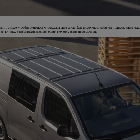
, a także w dwóch poziomach wyposażenia oferujących różne układy drzwi bocznych i tylnych. Ofertę uzupe
o 1,4 tony, a dopuszczalna masa holowanej przyczepy może sięgać 2500 kg.