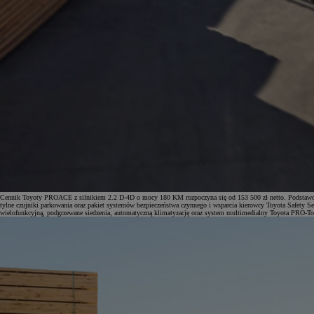
Cennik Toyoty PROACE z silnikiem 2.2 D-4D o mocy 180 KM rozpoczyna się od 153 500 zł netto. Podstawowa w
tylne czujniki parkowania oraz pakiet systemów bezpieczeństwa czynnego i wsparcia kierowcy Toyota Safety Se
wielofunkcyjną, podgrzewane siedzenia, automatyczną klimatyzację oraz system multimedialny Toyota PRO-