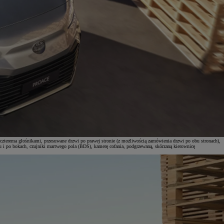
zterema głośnikami, przesuwane drzwi po prawej stronie (z możliwością zamówienia drzwi po obu stronach),
łu i po bokach, czujniki martwego pola (BDS), kamerę cofania, podgrzewaną, skórzaną kierownicę