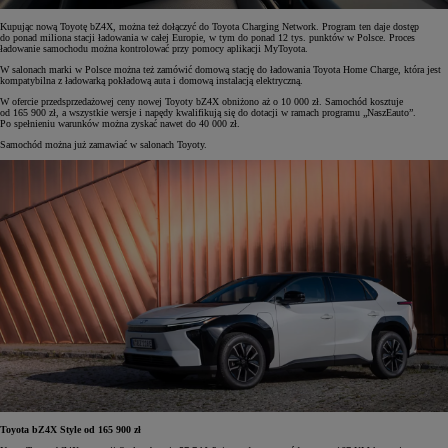
Kupując nową Toyotę bZ4X, można też dołączyć do Toyota Charging Network. Program ten daje dostęp
do ponad miliona stacji ładowania w całej Europie, w tym do ponad 12 tys. punktów w Polsce. Proces
ładowanie samochodu można kontrolować przy pomocy aplikacji MyToyota.
W salonach marki w Polsce można też zamówić domową stację do ładowania Toyota Home Charge, która jest
kompatybilna z ładowarką pokładową auta i domową instalacją elektryczną.
W ofercie przedsprzedażowej ceny nowej Toyoty bZ4X obniżono aż o 10 000 zł. Samochód kosztuje
od 165 900 zł, a wszystkie wersje i napędy kwalifikują się do dotacji w ramach programu „NaszEauto”.
Po spełnieniu warunków można zyskać nawet do 40 000 zł.
Samochód można już zamawiać w salonach Toyoty.
Toyota bZ4X Style od 165 900 zł