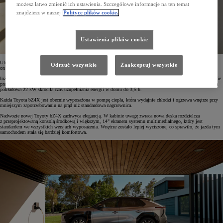
możesz łatwo zmienić ich ustawienia. Szczegółowe informacje na ten temat
znajdziesz w naszej
Polityce plików cookie.
Ustawienia plików cookie
Ulepszony napęd elektryczny to nie tylko większa moc, ale również większy zasięg. Wg WLTP wynosi
Odrzuć wszystkie
Zaakceptuj wszystkie
on do 569 km.
Inżynierowie Toyoty poprawili też ładowanie. Dzięki funkcji wstępnego przygotowania akumulatora ładowanie
prądem stałym w zakresie 10-80% trwa około 28 minut – bez względu na temperaturę! Opcjonalna ładowarka
pokładowa 22 kW skróciła czas uzupełniania energii w domu do 3,5 h.
Każda Toyota bZ4X jest obecnie wyposażona w pompę ciepła, która wydajnie chłodzi i ogrzewa wnętrze przy
mniejszym zapotrzebowaniu na prąd niż standardowa nagrzewnica.
Nadwozie nowej Toyoty bZ4X zachwyca elegancją. W kabinie uwagę zwraca nowa deska rozdzielcza
z przeprojektowaną konsolą środkową i większym, 14" ekranem systemu multimedialnego, który jest
standardem we wszystkich wersjach wyposażenia. Wnętrze zostało lepiej wyciszone, co sprawiło, że jazda tym
samochodem stała się bardziej komfortowa.