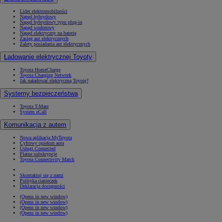
Lider elektromobilności
Napęd hybrydowy
Napęd hybrydowy typu plug-in
Napęd wodorowy
Napęd elektryczny na baterię
Zasięg aut elektrycznych
Zalety posiadania aut elektrycznych
Ładowanie elektrycznej Toyoty
Toyota HomeCharge
Toyota Charging Network
Jak naładować elektryczną Toyotę?
Systemy bezpieczeństwa
Toyota T-Mate
System eCall
Komunikacja z autem
Nowa aplikacja MyToyota
Cyfrowy opiekun auta
Usługi Connected
Płatne subskrypcje
Toyota Connectivity Match
Skontaktuj się z nami
Polityka ciasteczek
Deklaracja dostępności
(Opens in new window)
(Opens in new window)
(Opens in new window)
(Opens in new window)