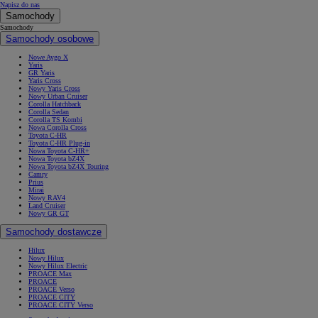
Napisz do nas
Samochody
Samochody
Samochody osobowe
Nowe Aygo X
Yaris
GR Yaris
Yaris Cross
Nowy Yaris Cross
Nowy Urban Cruiser
Corolla Hatchback
Corolla Sedan
Corolla TS Kombi
Nowa Corolla Cross
Toyota C-HR
Toyota C-HR Plug-in
Nowa Toyota C-HR+
Nowa Toyota bZ4X
Nowa Toyota bZ4X Touring
Camry
Prius
Mirai
Nowy RAV4
Land Cruiser
Nowy GR GT
Samochody dostawcze
Hilux
Nowy Hilux
Nowy Hilux Electric
PROACE Max
PROACE
PROACE Verso
PROACE CITY
PROACE CITY Verso