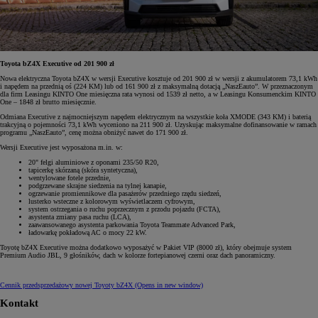
Toyota bZ4X Executive od 201 900 zł
Nowa elektryczna Toyota bZ4X w wersji Executive kosztuje od 201 900 zł w wersji z akumulatorem 73,1 kWh
i napędem na przednią oś (224 KM) lub od 161 900 zł z maksymalną dotacją „NaszEauto”. W przeznaczonym
dla firm Leasingu KINTO One miesięczna rata wynosi od 1539 zł netto, a w Leasingu Konsumenckim KINTO
One – 1848 zł brutto miesięcznie.
Odmiana Executive z najmocniejszym napędem elektrycznym na wszystkie koła XMODE (343 KM) i baterią
trakcyjną o pojemności 73,1 kWh wyceniono na 211 900 zł. Uzyskując maksymalne dofinansowanie w ramach
programu „NaszEauto”, cenę można obniżyć nawet do 171 900 zł.
Wersji Executive jest wyposażona m.in. w:
20" felgi aluminiowe z oponami 235/50 R20,
tapicerkę skórzaną (skóra syntetyczna),
wentylowane fotele przednie,
podgrzewane skrajne siedzenia na tylnej kanapie,
ogrzewanie promiennikowe dla pasażerów przedniego rzędu siedzeń,
lusterko wsteczne z kolorowym wyświetlaczem cyfrowym,
system ostrzegania o ruchu poprzecznym z przodu pojazdu (FCTA),
asystenta zmiany pasa ruchu (LCA),
zaawansowanego asystenta parkowania Toyota Teammate Advanced Park,
ładowarkę pokładową AC o mocy 22 kW.
Toyotę bZ4X Executive można dodatkowo wyposażyć w Pakiet VIP (8000 zł), który obejmuje system
Premium Audio JBL, 9 głośników, dach w kolorze fortepianowej czerni oraz dach panoramiczny.
Cennik przedsprzedażowy nowej Toyoty bZ4X
(Opens in new window)
Kontakt