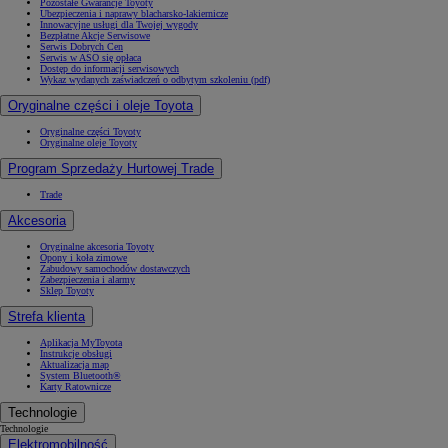
Pozostałe Gwarancje Toyoty
Ubezpieczenia i naprawy blacharsko-lakiernicze
Innowacyjne usługi dla Twojej wygody
Bezpłatne Akcje Serwisowe
Serwis Dobrych Cen
Serwis w ASO się opłaca
Dostęp do informacji serwisowych
Wykaz wydanych zaświadczeń o odbytym szkoleniu (pdf)
Oryginalne części i oleje Toyota
Oryginalne części Toyoty
Oryginalne oleje Toyoty
Program Sprzedaży Hurtowej Trade
Trade
Akcesoria
Oryginalne akcesoria Toyoty
Opony i koła zimowe
Zabudowy samochodów dostawczych
Zabezpieczenia i alarmy
Sklep Toyoty
Strefa klienta
Aplikacja MyToyota
Instrukcje obsługi
Aktualizacja map
System Bluetooth®
Karty Ratownicze
Technologie
Technologie
Elektromobilność