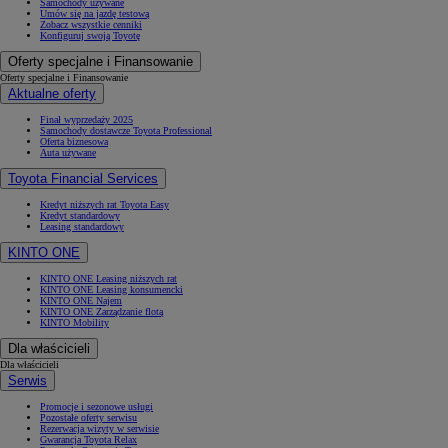
Samochody używane
Umów się na jazdę testową
Zobacz wszystkie cenniki
Konfiguruj swoją Toyotę
Oferty specjalne i Finansowanie
Oferty specjalne i Finansowanie
Aktualne oferty
Finał wyprzedaży 2025
Samochody dostawcze Toyota Professional
Oferta biznesowa
Auta używane
Toyota Financial Services
Kredyt niższych rat Toyota Easy
Kredyt standardowy
Leasing standardowy
KINTO ONE
KINTO ONE Leasing niższych rat
KINTO ONE Leasing konsumencki
KINTO ONE Najem
KINTO ONE Zarządzanie flotą
KINTO Mobility
Dla właścicieli
Dla właścicieli
Serwis
Promocje i sezonowe usługi
Pozostałe oferty serwisu
Rezerwacja wizyty w serwisie
Gwarancja Toyota Relax