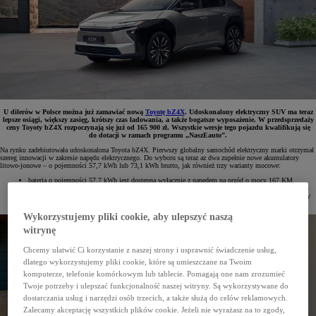
U dilerów w Polsce można już zamawiać nową
Toyotę bZ4X
. Udoskonalony elektryczny SUV ma teraz
lepsze osiągi, większy zasięg, krótszy czas ładowania, a także bogatsze wyposażenie. W przedsprzedaży
ceny Toyoty bZ4X rozpoczynają się już od 165 900 zł. Wszystkie wersje tego pojazdu kwalifikują się
do dotacji w ramach programu „NaszEauto”.
Na rynku zadebiutowała udoskonalona Toyota bZ4X. Pierwszy globalny samochód elektryczny marki otrzymał
szereg innowacji w zakresie napędu elektrycznego. Do wyboru są teraz az dwa zupełnie nowe akumulatory
litowo-jonowe – o pojemności 57,7 kWh lub 73,1 kWh brutto, jak również trzy warianty mocowe:
bateria o pojemności 57,7 kWh jest dostępna wyłącznie z napędem na przód o mocy 167 KM,
akumulator 73,1 kWh występuje zarówno z napędem na przód o mocy 224 KM, jak i w wersji 4x4
XMODE, która ma aż 343 KM i od 0 do 100 km/h przyspiesza w 5,1 s – to obecnie najmocniejszy
samochód w gamie Toyoty w Polsce.
Wykorzystujemy pliki cookie, aby ulepszyć naszą
witrynę
Chcemy ułatwić Ci korzystanie z naszej strony i usprawnić świadczenie usług,
dlatego wykorzystujemy pliki cookie, które są umieszczane na Twoim
komputerze, telefonie komórkowym lub tablecie. Pomagają one nam zrozumieć
Twoje potrzeby i ulepszać funkcjonalność naszej witryny. Są wykorzystywane do
dostarczania usług i narzędzi osób trzecich, a także służą do celów reklamowych.
Zalecamy akceptację wszystkich plików cookie. Jeżeli nie wyrażasz na to zgody,