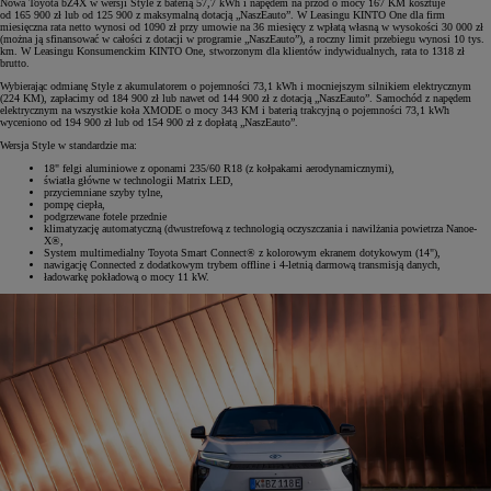
Nowa Toyota bZ4X w wersji Style z baterią 57,7 kWh i napędem na przód o mocy 167 KM kosztuje
od 165 900 zł lub od 125 900 z maksymalną dotacją „NaszEauto”. W Leasingu KINTO One dla firm
miesięczna rata netto wynosi od 1090 zł przy umowie na 36 miesięcy z wpłatą własną w wysokości 30 000 zł
(można ją sfinansować w całości z dotacji w programie „NaszEauto”), a roczny limit przebiegu wynosi 10 tys.
km. W Leasingu Konsumenckim KINTO One, stworzonym dla klientów indywidualnych, rata to 1318 zł
brutto.
Wybierając odmianę Style z akumulatorem o pojemności 73,1 kWh i mocniejszym silnikiem elektrycznym
(224 KM), zapłacimy od 184 900 zł lub nawet od 144 900 zł z dotacją „NaszEauto”. Samochód z napędem
elektrycznym na wszystkie koła XMODE o mocy 343 KM i baterią trakcyjną o pojemności 73,1 kWh
wyceniono od 194 900 zł lub od 154 900 zł z dopłatą „NaszEauto”.
Wersja Style w standardzie ma:
18" felgi aluminiowe z oponami 235/60 R18 (z kołpakami aerodynamicznymi),
światła główne w technologii Matrix LED,
przyciemniane szyby tylne,
pompę ciepła,
podgrzewane fotele przednie
klimatyzację automatyczną (dwustrefową z technologią oczyszczania i nawilżania powietrza Nanoe-
X®,
System multimedialny Toyota Smart Connect® z kolorowym ekranem dotykowym (14"),
nawigację Connected z dodatkowym trybem offline i 4-letnią darmową transmisją danych,
ładowarkę pokładową o mocy 11 kW.