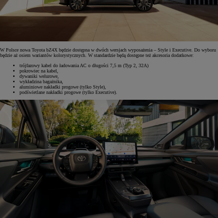
W Polsce nowa Toyota bZ4X będzie dostępna w dwóch wersjach wyposażenia – Style i Executive. Do wyboru
będzie aż osiem wariantów kolorystycznych. W standardzie będą dostępne też akcesoria dodatkowe:
trójfazowy kabel do ładowania AC o długości 7,5 m (Typ 2, 32A)
pokrowiec na kabel,
dywaniki welurowe,
wykładzina bagażnika,
aluminiowe nakładki progowe (tylko Style),
podświetlane nakładki progowe (tylko Executive).