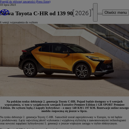
Przejdź do głównej zawartości
(Press Enter)
10 lipca 2023
Nowa Toyota C-HR od 139 900 zł
Otwórz menu
6 wersji wyposażenia do wyboru
Na polskim rynku debiutuje 2. generacja Toyoty C-HR. Pojazd będzie dostępny w 6 wersjach
wyposażenia, w tym w wyjątkowych wersjach Executive Premiere Edition i GR SPORT Premiere
Edition. Do wyboru będą 2 napędy hybrydowe – o mocy 140 KM i 197 KM. Rezerwacje online nowego
modelu rozpoczną się jeszcze w lipcu.
Na rynku debiutuje 2. generacja Toyoty C-HR. Samochód został zaprojektowany w Europie, tu też będzie
i produkowany. Łączy najwyższą jakość wykonania i wyjątkową stylistykę z zaawansowanymi technologiami
oraz nowymi napędami hybrydowymi 5. generacji o jeszcze większym zasięgu w trybie elektrycznym.