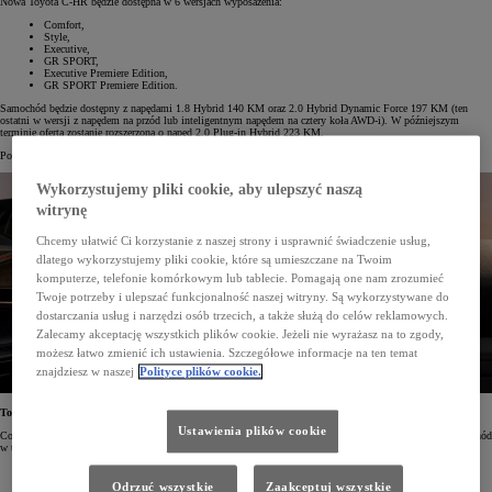
Nowa Toyota C-HR będzie dostępna w 6 wersjach wyposażenia:
Comfort,
Style,
Executive,
GR SPORT,
Executive Premiere Edition,
GR SPORT Premiere Edition.
Samochód będzie dostępny z napędami 1.8 Hybrid 140 KM oraz 2.0 Hybrid Dynamic Force 197 KM (ten
ostatni w wersji z napędem na przód lub inteligentnym napędem na cztery koła AWD-i). W późniejszym
terminie oferta zostanie rozszerzona o napęd 2.0 Plug-in Hybrid 223 KM.
Początek rezerwacji online nowej Toyoty C-HR zaplanowano na drugą połowę lipca.
Wykorzystujemy pliki cookie, aby ulepszyć naszą
witrynę
Chcemy ułatwić Ci korzystanie z naszej strony i usprawnić świadczenie usług,
dlatego wykorzystujemy pliki cookie, które są umieszczane na Twoim
komputerze, telefonie komórkowym lub tablecie. Pomagają one nam zrozumieć
Twoje potrzeby i ulepszać funkcjonalność naszej witryny. Są wykorzystywane do
dostarczania usług i narzędzi osób trzecich, a także służą do celów reklamowych.
Zalecamy akceptację wszystkich plików cookie. Jeżeli nie wyrażasz na to zgody,
możesz łatwo zmienić ich ustawienia. Szczegółowe informacje na ten temat
znajdziesz w naszej
Polityce plików cookie.
Toyota C-HR Comfort od 139 900 zł
Ustawienia plików cookie
Comfort, czyli podstawowa wersja Toyoty C-HR, będzie dostępna wyłącznie z napędem 1.8 Hybrid. Samochód
w tej odmianie będzie kosztował od 139 900 zł. W standardzie będzie miał m.in.:
17" felgi aluminiowe z oponami 215/60 R17,
światła do jazdy dziennej w technologii LED,
Odrzuć wszystkie
Zaakceptuj wszystkie