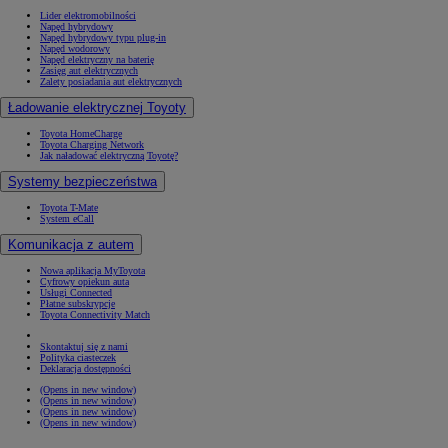
Lider elektromobilności
Napęd hybrydowy
Napęd hybrydowy typu plug-in
Napęd wodorowy
Napęd elektryczny na baterię
Zasięg aut elektrycznych
Zalety posiadania aut elektrycznych
Ładowanie elektrycznej Toyoty
Toyota HomeCharge
Toyota Charging Network
Jak naładować elektryczną Toyotę?
Systemy bezpieczeństwa
Toyota T-Mate
System eCall
Komunikacja z autem
Nowa aplikacja MyToyota
Cyfrowy opiekun auta
Usługi Connected
Płatne subskrypcje
Toyota Connectivity Match
Skontaktuj się z nami
Polityka ciasteczek
Deklaracja dostępności
(Opens in new window)
(Opens in new window)
(Opens in new window)
(Opens in new window)