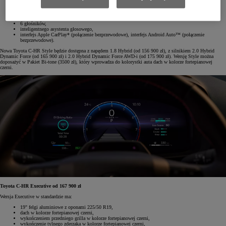
tylne lampy w technologii LED,
kamerę cofania ze statycznymi liniami pomocniczymi,
klimatyzację automatyczną (dwustrefową),
system multimedialny Toyota Smart Connect® z kolorowym ekranem dotykowym (8" HD),
6 głośników,
inteligentnego asystenta głosowego,
interfejs Apple CarPlay* (połączenie bezprzewodowe), interfejs Android Auto™ (połączenie
bezprzewodowe).
Nowa Toyota C-HR Style będzie dostępna z napędem 1.8 Hybrid (od 156 900 zł), z silnikiem 2.0 Hybrid
Dynamic Force (od 165 900 zł) i 2.0 Hybrid Dynamic Force AWD-i (od 175 900 zł). Wersję Style można
doposażyć w Pakiet Bi-tone (3500 zł), który wprowadza do kolorystki auta dach w kolorze fortepianowej
czerni.
Toyota C-HR Executive od 167 900 zł
Wersja Executive w standardzie ma:
19" felgi aluminiowe z oponami 225/50 R19,
dach w kolorze fortepianowej czerni,
wykończeniem przedniego grilla w kolorze fortepianowej czerni,
wykończenie tylnego zderzaka w kolorze fortepianowej czerni,