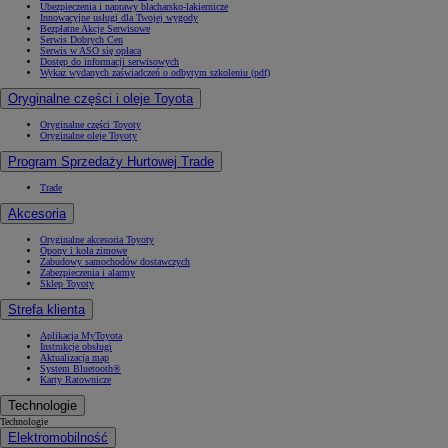
Ubezpieczenia i naprawy blacharsko-lakiernicze
Innowacyjne usługi dla Twojej wygody
Bezpłatne Akcje Serwisowe
Serwis Dobrych Cen
Serwis w ASO się opłaca
Dostęp do informacji serwisowych
Wykaz wydanych zaświadczeń o odbytym szkoleniu (pdf)
Oryginalne części i oleje Toyota
Oryginalne części Toyoty
Oryginalne oleje Toyoty
Program Sprzedaży Hurtowej Trade
Trade
Akcesoria
Oryginalne akcesoria Toyoty
Opony i koła zimowe
Zabudowy samochodów dostawczych
Zabezpieczenia i alarmy
Sklep Toyoty
Strefa klienta
Aplikacja MyToyota
Instrukcje obsługi
Aktualizacja map
System Bluetooth®
Karty Ratownicze
Technologie
Technologie
Elektromobilność