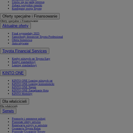
Umów się na jazdę testową
Zobacz wszystkie cenniki
Konfiguruj swoją Toyotę
Oferty specjalne i Finansowanie
Oferty specjalne i Finansowanie
Aktualne oferty
Finał wyprzedaży 2025
Samochody dostawcze Toyota Professional
Oferta biznesowa
Auta używane
Toyota Financial Services
Kredyt niższych rat Toyota Easy
Kredyt standardowy
Leasing standardowy
KINTO ONE
KINTO ONE Leasing niższych rat
KINTO ONE Leasing konsumencki
KINTO ONE Najem
KINTO ONE Zarządzanie flotą
KINTO Mobility
Dla właścicieli
Dla właścicieli
Serwis
Promocje i sezonowe usługi
Pozostałe oferty serwisu
Rezerwacja wizyty w serwisie
Gwarancja Toyota Relax
Pozostałe Gwarancje Toyoty