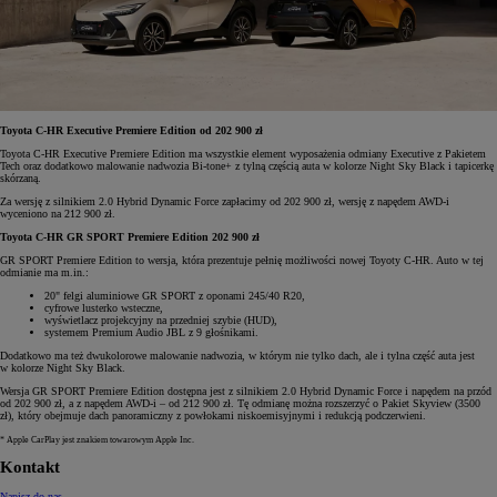
Toyota C-HR Executive Premiere Edition od 202 900 zł
Toyota C-HR Executive Premiere Edition ma wszystkie element wyposażenia odmiany Executive z Pakietem
Tech oraz dodatkowo malowanie nadwozia Bi-tone+ z tylną częścią auta w kolorze Night Sky Black i tapicerkę
skórzaną.
Za wersję z silnikiem 2.0 Hybrid Dynamic Force zapłacimy od 202 900 zł, wersję z napędem AWD-i
wyceniono na 212 900 zł.
Toyota C-HR GR SPORT Premiere Edition 202 900 zł
GR SPORT Premiere Edition to wersja, która prezentuje pełnię możliwości nowej Toyoty C-HR. Auto w tej
odmianie ma m.in.:
20" felgi aluminiowe GR SPORT z oponami 245/40 R20,
cyfrowe lusterko wsteczne,
wyświetlacz projekcyjny na przedniej szybie (HUD),
systemem Premium Audio JBL z 9 głośnikami.
Dodatkowo ma też dwukolorowe malowanie nadwozia, w którym nie tylko dach, ale i tylna część auta jest
w kolorze Night Sky Black.
Wersja GR SPORT Premiere Edition dostępna jest z silnikiem 2.0 Hybrid Dynamic Force i napędem na przód
od 202 900 zł, a z napędem AWD-i – od 212 900 zł. Tę odmianę można rozszerzyć o Pakiet Skyview (3500
zł), który obejmuje dach panoramiczny z powłokami niskoemisyjnymi i redukcją podczerwieni.
* Apple CarPlay jest znakiem towarowym Apple Inc.
Kontakt
Napisz do nas