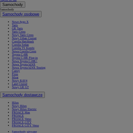
Samochody
Samochody
Samochody osobowe
Nowe Aygo X
Yaris
GR Yaris
Yaris Cross
Nowy Yaris Cross
Nowy Urban Cruiser
Corolla Hatchback
Corolla Sedan
Corolla TS Kombi
Nowa Corolla Cross
Toyota C-HR
Toyota C-HR Plug-in
Nowa Toyota C-HR+
Nowa Toyota bZ4X
Nowa Toyota bZ4X Touring
Camry
Prius
Mirai
Nowy RAV4
Land Cruiser
Nowy GR GT
Samochody dostawcze
Hilux
Nowy Hilux
Nowy Hilux Electric
PROACE Max
PROACE
PROACE Verso
PROACE CITY
PROACE CITY Verso
Samochody używane