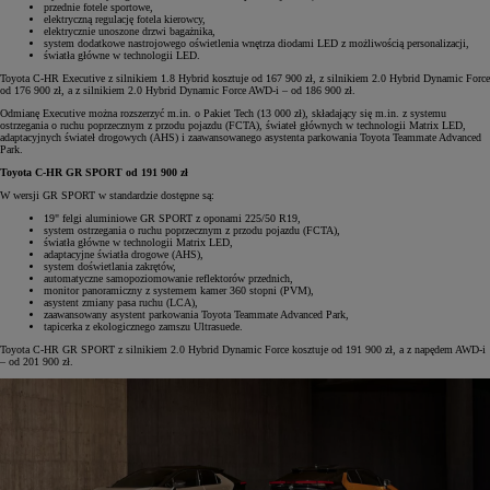
przednie fotele sportowe,
elektryczną regulację fotela kierowcy,
elektrycznie unoszone drzwi bagażnika,
system dodatkowe nastrojowego oświetlenia wnętrza diodami LED z możliwością personalizacji,
światła główne w technologii LED.
Toyota C-HR Executive z silnikiem 1.8 Hybrid kosztuje od 167 900 zł, z silnikiem 2.0 Hybrid Dynamic Force
od 176 900 zł, a z silnikiem 2.0 Hybrid Dynamic Force AWD-i – od 186 900 zł.
Odmianę Executive można rozszerzyć m.in. o Pakiet Tech (13 000 zł), składający się m.in. z systemu
ostrzegania o ruchu poprzecznym z przodu pojazdu (FCTA), świateł głównych w technologii Matrix LED,
adaptacyjnych świateł drogowych (AHS) i zaawansowanego asystenta parkowania Toyota Teammate Advanced
Park.
Toyota C-HR GR SPORT od 191 900 zł
W wersji GR SPORT w standardzie dostępne są:
19" felgi aluminiowe GR SPORT z oponami 225/50 R19,
system ostrzegania o ruchu poprzecznym z przodu pojazdu (FCTA),
światła główne w technologii Matrix LED,
adaptacyjne światła drogowe (AHS),
system doświetlania zakrętów,
automatyczne samopoziomowanie reflektorów przednich,
monitor panoramiczny z systemem kamer 360 stopni (PVM),
asystent zmiany pasa ruchu (LCA),
zaawansowany asystent parkowania Toyota Teammate Advanced Park,
tapicerka z ekologicznego zamszu Ultrasuede.
Toyota C-HR GR SPORT z silnikiem 2.0 Hybrid Dynamic Force kosztuje od 191 900 zł, a z napędem AWD-i
– od 201 900 zł.