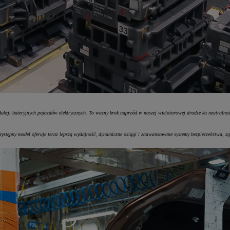
dukcji bateryjnych pojazdów elektrycznych. To ważny krok naprzód w naszej wielotorowej drodze ku neutral
stępny model oferuje teraz lepszą wydajność, dynamiczne osiągi i zaawansowane systemy bezpieczeństwa, z