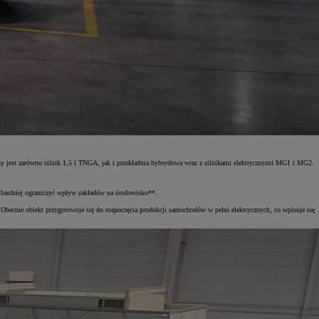
est zarówno silnik 1,5 l TNGA, jak i przekładnia hybrydowa wraz z silnikami elektrycznymi MG1 i MG2.
e bardziej ograniczyć wpływ zakładów na środowisko**.
ecnie obiekt przygotowuje się do rozpoczęcia produkcji samochodów w pełni elektrycznych, co wpisuje się