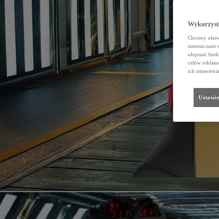
Wykorzystu
Chcemy ułatwi
umieszczane 
ulepszać funk
celów reklamo
ich ustawieni
Ustawie