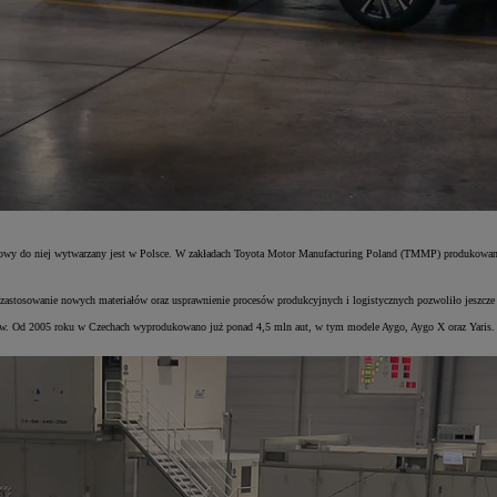
 do niej wytwarzany jest w Polsce. W zakładach Toyota Motor Manufacturing Poland (TMMP) produkowany j
i zastosowanie nowych materiałów oraz usprawnienie procesów produkcyjnych i logistycznych pozwoliło jeszcz
w. Od 2005 roku w Czechach wyprodukowano już ponad 4,5 mln aut, w tym modele Aygo, Aygo X oraz Yaris. Ob