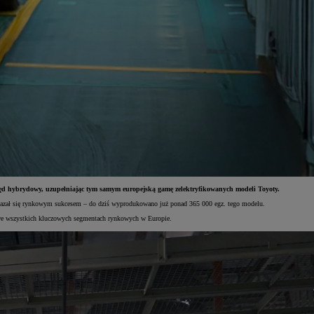
d hybrydowy, uzupełniając tym samym europejską gamę zelektryfikowanych modeli Toyoty.
 okazał się rynkowym sukcesem – do dziś wyprodukowano już ponad 365 000 egz. tego modelu.
y we wszystkich kluczowych segmentach rynkowych w Europie.