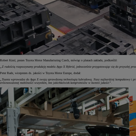
Od
105 300 zł
Corolla Hatchback
HYBRID
Robert Kiml, prezes Toyota Motor Manufacturing Czech, mówiąc o planach zakładu, podkreślił:
„Z radością rozpoczynamy produkcję modelu Aygo X Hybrid, jednocześnie przygotowując się do przyszłej pro
Peter Rade, wiceprezes ds. jakości w Toyota Motor Europe, dodał:
„Toyota wprowadza do Aygo X swoją sprawdzoną technologię hybrydową. Nasz najbardziej kompaktowy i przy
zrównoważonej mobilności wszystkim, bez jakichkolwiek kompromisów w kwestii jakości”.