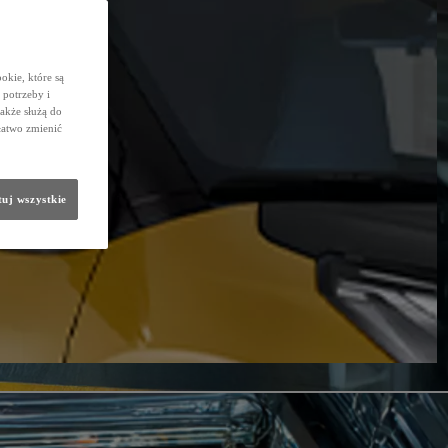
okie, które są
potrzeby i
także służą do
łatwo zmienić
uj wszystkie