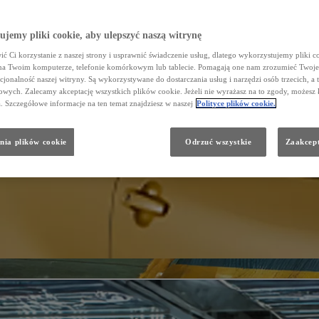
jemy pliki cookie, aby ulepszyć naszą witrynę
ć Ci korzystanie z naszej strony i usprawnić świadczenie usług, dlatego wykorzystujemy pliki co
na Twoim komputerze, telefonie komórkowym lub tablecie. Pomagają one nam zrozumieć Twoje 
cjonalność naszej witryny. Są wykorzystywane do dostarczania usług i narzędzi osób trzecich, a 
wych. Zalecamy akceptację wszystkich plików cookie. Jeżeli nie wyrażasz na to zgody, możesz 
a. Szczegółowe informacje na ten temat znajdziesz w naszej
Polityce plików cookie.
nia plików cookie
Odrzuć wszystkie
Zaakcept