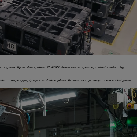
ności węglowej. Wprowadzenie pakietu GR SPORT otwiera również wyjątkowy rozdział w historii Aygo”.
godnie z naszymi rygorystycznymi standardami jakości. To dowód naszego zaangażowania w udostępnianie