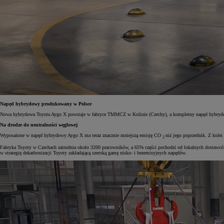
Napęd hybrydowy produkowany w Polsce
Nowa hybrydowa Toyota Aygo X powstaje w fabryce TMMCZ w Kolinie (Czechy), a kompletny napęd hybrydowy
Na drodze do neutralności węglowej
Wyposażone w napęd hybrydowy Aygo X ma teraz znacznie mniejszą emisję CO
niż jego poprzednik. Z kole
2
Fabryka Toyoty w Czechach zatrudnia około 3200 pracowników, a 65% części pochodzi od lokalnych dostawcó
w strategię dekarbonizacji Toyoty zakładającą szeroką gamę nisko- i bezemisyjnych napędów.