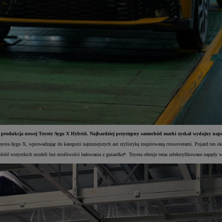
 produkcja nowej Toyoty Aygo X Hybrid. Najbardziej przystępny samochód marki zyskał wydajny napę
oyota Aygo X, wprowadzając do kategorii najmniejszych aut stylistykę inspirowaną crossoverami. Pojazd ten
śród wszystkich modeli bez możliwości ładowania z gniazdka*. Toyota oferuje teraz zelektryfikowane napęd