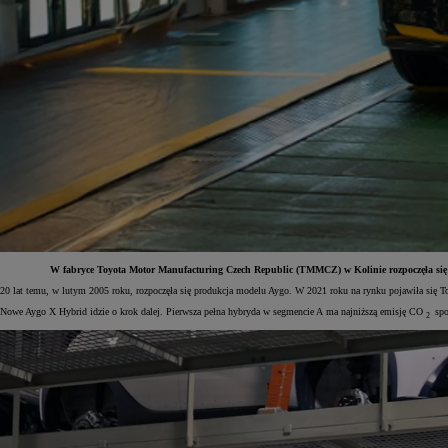
W fabryce Toyota Motor Manufacturing Czech Republic (TMMCZ) w Kolinie rozpoczęła się
20 lat temu, w lutym 2005 roku, rozpoczęła się produkcja modelu Aygo. W 2021 roku na rynku pojawiła się T
Od
81 900 zł
Nowe Aygo X Hybrid idzie o krok dalej. Pierwsza pełna hybryda w segmencie A ma najniższą emisję CO
spo
2
Yaris Cross
HYBRID