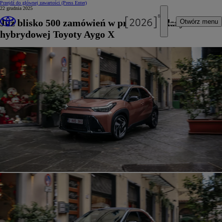
Przejdź do głównej zawartości
(Press Enter)
22 grudnia 2025
Już blisko 500 zamówień w przedsprzedaży
Otwórz menu
hybrydowej Toyoty Aygo X