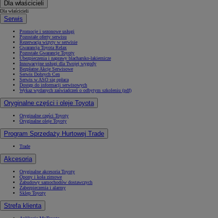
Dla właścicieli
Dla właścicieli
Serwis
Promocje i sezonowe usługi
Pozostałe oferty serwisu
Rezerwacja wizyty w serwisie
Gwarancja Toyota Relax
Pozostałe Gwarancje Toyoty
Ubezpieczenia i naprawy blacharsko-lakiernicze
Innowacyjne usługi dla Twojej wygody
Bezpłatne Akcje Serwisowe
Serwis Dobrych Cen
Serwis w ASO się opłaca
Dostęp do informacji serwisowych
Wykaz wydanych zaświadczeń o odbytym szkoleniu (pdf)
Oryginalne części i oleje Toyota
Oryginalne części Toyoty
Oryginalne oleje Toyoty
Program Sprzedaży Hurtowej Trade
Trade
Akcesoria
Oryginalne akcesoria Toyoty
Opony i koła zimowe
Zabudowy samochodów dostawczych
Zabezpieczenia i alarmy
Sklep Toyoty
Strefa klienta