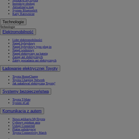
Aplikacja MyToyota
Instrukcje obsługi
Aktualizacja map
System Bluetooth®
Karty Ratownicze
Technologie
Technologie
Elektromobilność
Lider elektromobilności
Napęd hybrydowy
Napęd hybrydowy typu plug-in
Napęd wodorowy
Napęd elektryczny na baterię
Zasięg aut elektrycznych
Zalety posiadania aut elektrycznych
Ładowanie elektrycznej Toyoty
Toyota HomeCharge
Toyota Charging Network
Jak naładować elektryczną Toyotę?
Systemy bezpieczeństwa
Toyota T-Mate
System eCall
Komunikacja z autem
Nowa aplikacja MyToyota
Cyfrowy opiekun auta
Usługi Connected
Płatne subskrypcje
Toyota Connectivity Match