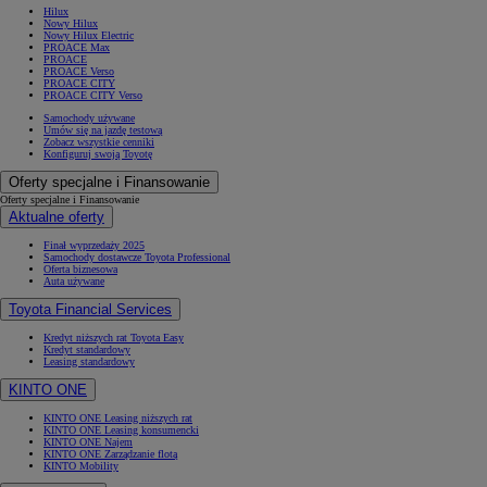
Hilux
Nowy Hilux
Nowy Hilux Electric
PROACE Max
PROACE
PROACE Verso
PROACE CITY
PROACE CITY Verso
Samochody używane
Umów się na jazdę testową
Zobacz wszystkie cenniki
Konfiguruj swoją Toyotę
Oferty specjalne i Finansowanie
Oferty specjalne i Finansowanie
Aktualne oferty
Finał wyprzedaży 2025
Samochody dostawcze Toyota Professional
Oferta biznesowa
Auta używane
Toyota Financial Services
Kredyt niższych rat Toyota Easy
Kredyt standardowy
Leasing standardowy
KINTO ONE
KINTO ONE Leasing niższych rat
KINTO ONE Leasing konsumencki
KINTO ONE Najem
KINTO ONE Zarządzanie flotą
KINTO Mobility