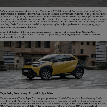
Dużym zainteresowaniem cieszy się także Toyota Aygo X Hybrid w wersji Style uzupełnionej o pakiet Smart,
która wyróżnia się jeszcze bogatszym wyposażeniem i bardziej zdecydowaną stylistyką. W tej konfiguracji auto
otrzymuje 17" felgi w szarym wykończeniu, dwukolorowe nadwozie w standardzie, światła główne, światła
przeciwmgielne i światła do jazdy dziennej LED, inteligentne wycieraczki z czujnikiem deszczu, przyciemniane
tylne szyby, elektrycznie składane lusterka oraz bezprzewodową ładowarkę do telefonu umieszczoną w konsoli
centralnej. Pakiet Smart obejmuje dodatkowo przednie i tylne czujniki parkowania z funkcją awaryjnego
hamowania oraz inteligentny kluczyk.
Spośród 11 dostępnych kolorów nadwozia najczęściej wybierany jest elegancki lakier Celestial Grey.
W przypadku wersji dwukolorowych największą popularnością cieszy się połączenie Cinnamon z dachem
w odcieniu Eclipse Black.
Napęd hybrydowy do Aygo X z produkcją w Polsce
Hybrydowa wersja Toyoty Aygo X od listopada powstaje w zakładach Toyota Motor Manufacturing Czech
Republic (TMMCZ) w Kolinie. Warto jednak podkreślić, że kompletny układ hybrydowy tego najmniejszego
modelu w europejskiej ofercie marki jest wytwarzany w Polsce. Fabryki Toyota Motor Manufacturing Poland
(TMMP) odpowiadają za produkcję silnika benzynowego 1,5 l w architekturze TNGA oraz przekładni