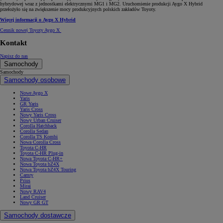
hybrydowej wraz z jednostkami elektrycznymi MG1 i MG2. Uruchomienie produkcji Aygo X Hybrid
przełożyło się na zwiększenie mocy produkcyjnych polskich zakładów Toyoty.
Więcej informacji o Aygo X Hybrid
Cennik nowej Toyoty Aygo X
Kontakt
Napisz do nas
Samochody
Samochody
Samochody osobowe
Nowe Aygo X
Yaris
GR Yaris
Yaris Cross
Nowy Yaris Cross
Nowy Urban Cruiser
Corolla Hatchback
Corolla Sedan
Corolla TS Kombi
Nowa Corolla Cross
Toyota C-HR
Toyota C-HR Plug-in
Nowa Toyota C-HR+
Nowa Toyota bZ4X
Nowa Toyota bZ4X Touring
Camry
Prius
Mirai
Nowy RAV4
Land Cruiser
Nowy GR GT
Samochody dostawcze