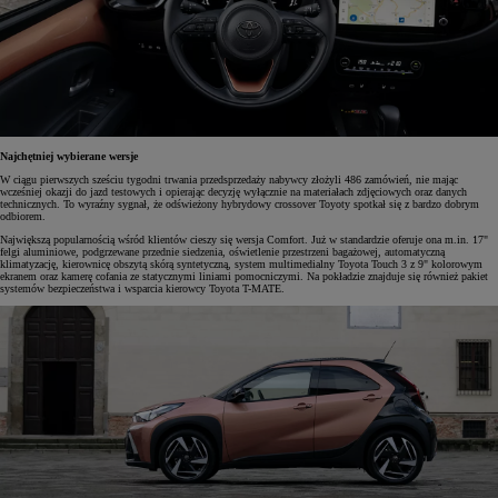
Najchętniej wybierane wersje
W ciągu pierwszych sześciu tygodni trwania przedsprzedaży nabywcy złożyli 486 zamówień, nie mając
wcześniej okazji do jazd testowych i opierając decyzję wyłącznie na materiałach zdjęciowych oraz danych
technicznych. To wyraźny sygnał, że odświeżony hybrydowy crossover Toyoty spotkał się z bardzo dobrym
odbiorem.
Największą popularnością wśród klientów cieszy się wersja Comfort. Już w standardzie oferuje ona m.in. 17"
felgi aluminiowe, podgrzewane przednie siedzenia, oświetlenie przestrzeni bagażowej, automatyczną
klimatyzację, kierownicę obszytą skórą syntetyczną, system multimedialny Toyota Touch 3 z 9" kolorowym
ekranem oraz kamerę cofania ze statycznymi liniami pomocniczymi. Na pokładzie znajduje się również pakiet
systemów bezpieczeństwa i wsparcia kierowcy Toyota T-MATE.