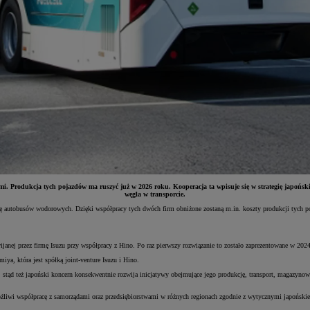
rodukcja tych pojazdów ma ruszyć już w 2026 roku. Kooperacja ta wpisuje się w strategię japońskic
węgla w transporcie.
ję autobusów wodorowych. Dzięki współpracy tych dwóch firm obniżone zostaną m.in. koszty produkcji tych p
nej przez firmę Isuzu przy współpracy z Hino. Po raz pierwszy rozwiązanie to zostało zaprezentowane w 2024
a, która jest spółką joint-venture Isuzu i Hino.
tąd też japoński koncern konsekwentnie rozwija inicjatywy obejmujące jego produkcję, transport, magazynowa
ożliwi współpracę z samorządami oraz przedsiębiorstwami w różnych regionach zgodnie z wytycznymi japońskie