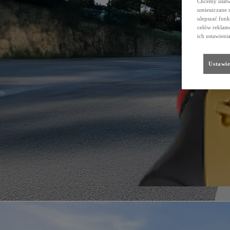
Chcemy ułatwi
umieszczane 
ulepszać funk
celów reklamo
ich ustawieni
Ustawie