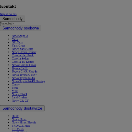
Kontakt
Napisz do nas
Samochody
Samochody
Samochody osobowe
Nowe Aygo X
Yaris
GR Yaris
Yaris Cross
Nowy Yaris Cross
Nowy Urban Cruiser
Corolla Hatchback
Corolla Sedan
Corolla TS Kombi
Nowa Corolla Cross
Toyota C-HR
Toyota C-HR Plug-in
Nowa Toyota C-HR+
Nowa Toyota bZ4X
Nowa Toyota bZ4X Touring
Camry
Prius
Mirai
Nowy RAV4
Land Cruiser
Nowy GR GT
Samochody dostawcze
Hilux
Nowy Hilux
Nowy Hilux Electric
PROACE Max
PROACE