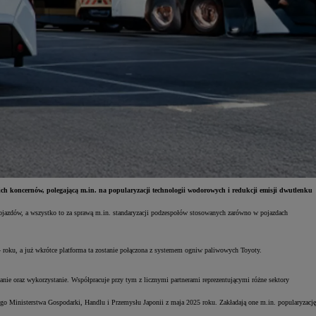
h koncernów, polegającą m.in. na popularyzacji technologii wodorowych i redukcji emisji dwutlenku
ojazdów, a wszystko to za sprawą m.in. standaryzacji podzespołów stosowanych zarówno w pojazdach
 roku, a już wkrótce platforma ta zostanie połączona z systemem ogniw paliwowych Toyoty.
nie oraz wykorzystanie. Współpracuje przy tym z licznymi partnerami reprezentującymi różne sektory
go Ministerstwa Gospodarki, Handlu i Przemysłu Japonii z maja 2025 roku. Zakładają one m.in. popularyzację