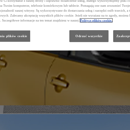
ć Ci korzystanie z naszej strony i usprawnić świadczenie usług, dlatego wykorzystujemy pliki co
na Twoim komputerze, telefonie komórkowym lub tablecie. Pomagają one nam zrozumieć Twoje 
cjonalność naszej witryny. Są wykorzystywane do dostarczania usług i narzędzi osób trzecich, a 
wych. Zalecamy akceptację wszystkich plików cookie. Jeżeli nie wyrażasz na to zgody, możesz 
a. Szczegółowe informacje na ten temat znajdziesz w naszej
Polityce plików cookie.
nia plików cookie
Odrzuć wszystkie
Zaakcept