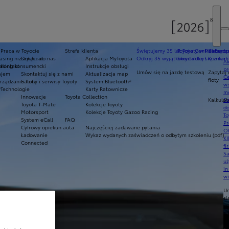
Praca w Toyocie
Strefa klienta
Świętujemy 35 lat Toyoty w Polsce
Toyota Central Europ
Zarządza
sing niższych rat
Dołącz do nas
Aplikacja MyToyota
Odkryj 35 wyjątkowych ofert
Skontaktuj się z nam
Komfort 
Ak
asing konsumencki
Kontakt
Instrukcje obsługi
pr
Umów się na jazdę testową
Zapytaj 
ajem
Skontaktuj się z nami
Aktualizacja map
Ce
floty
ządzanie flotą
Salony i serwisy Toyoty
System Bluetooth®
ws
y
Technologie
Karty Ratownicze
mo
Innowacje
Toyota Collection
Kalkulat
S
Toyota T-Mate
Kolekcje Toyoty
do
Motorsport
Kolekcje Toyoty Gazoo Racing
To
System eCall
FAQ
Pr
Cyfrowy opiekun auta
Najczęściej zadawane pytania
Of
Ładowanie
Wykaz wydanych zaświadczeń o odbytym szkoleniu (pdf)
KI
Connected
fi
S
u
in
w
U
si
ja
te