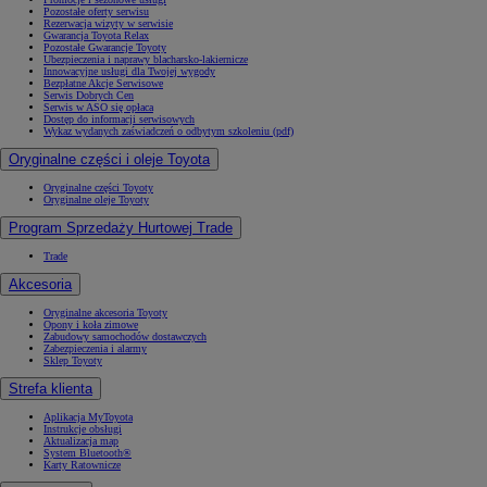
Pozostałe oferty serwisu
Rezerwacja wizyty w serwisie
Gwarancja Toyota Relax
Pozostałe Gwarancje Toyoty
Ubezpieczenia i naprawy blacharsko-lakiernicze
Innowacyjne usługi dla Twojej wygody
Bezpłatne Akcje Serwisowe
Serwis Dobrych Cen
Serwis w ASO się opłaca
Dostęp do informacji serwisowych
Wykaz wydanych zaświadczeń o odbytym szkoleniu (pdf)
Oryginalne części i oleje Toyota
Oryginalne części Toyoty
Oryginalne oleje Toyoty
Program Sprzedaży Hurtowej Trade
Trade
Akcesoria
Oryginalne akcesoria Toyoty
Opony i koła zimowe
Zabudowy samochodów dostawczych
Zabezpieczenia i alarmy
Sklep Toyoty
Strefa klienta
Aplikacja MyToyota
Instrukcje obsługi
Aktualizacja map
System Bluetooth®
Karty Ratownicze