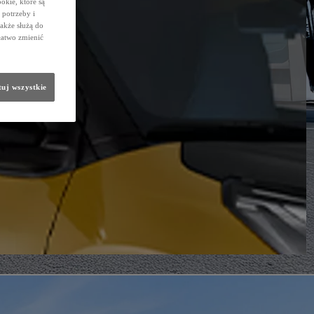
okie, które są
potrzeby i
także służą do
łatwo zmienić
uj wszystkie