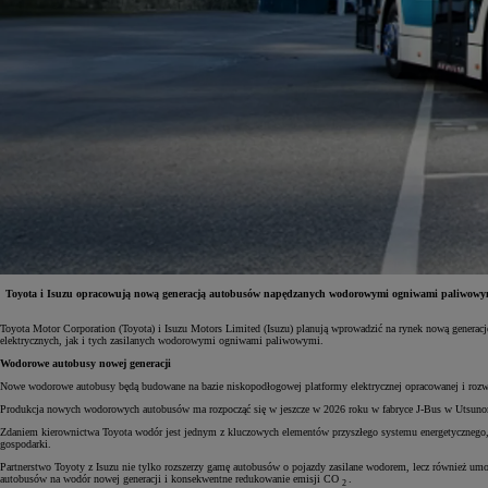
Toyota i Isuzu opracowują nową generacją autobusów napędzanych wodorowymi ogniwami paliwowymi. P
Toyota Motor Corporation (Toyota) i Isuzu Motors Limited (Isuzu) planują wprowadzić na rynek nową generac
Od
81 900 zł
elektrycznych, jak i tych zasilanych wodorowymi ogniwami paliwowymi.
Wodorowe autobusy nowej generacji
Yaris Cross
HYBRID
Nowe wodorowe autobusy będą budowane na bazie niskopodłogowej platformy elektrycznej opracowanej i rozwija
Produkcja nowych wodorowych autobusów ma rozpocząć się w jeszcze w 2026 roku w fabryce J-Bus w Utsunomiy
Zdaniem kierownictwa Toyota wodór jest jednym z kluczowych elementów przyszłego systemu energetycznego, s
gospodarki.
Partnerstwo Toyoty z Isuzu nie tylko rozszerzy gamę autobusów o pojazdy zasilane wodorem, lecz również um
autobusów na wodór nowej generacji i konsekwentne redukowanie emisji CO
.
2