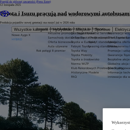
Przejdź do głównej zawartości
(Press Enter)
12 listopada 2025
Toyota i Isuzu pracują nad wodorowymi autobusam
Nowe samochody
Oferty specjalne
Świat Toyoty
Finansowanie
Serwis i akcesoria
Konta
Produkcja pojazdów nowej generacji ma ruszyć już w 2026 roku
Sprawdź aktualne oferty
Świat Toyoty
Oferta dla firm
Serwis
Wszystkie kategorie
Hybrydowe
Miejskie
Sportowe
Elektryc
Aktualne promocje
Dlaczego Toyota?
Toyota Financial Services
Rezerwacja wizy
Nowe Aygo X
Samochody dostawcze Toyota Professional
O Toyocie
Kredyt niższych rat Toyota Ea
Oferta serwisu
HYBRID
Oferta biznesowa
Toyota w Europie
Kredyt standardowy
Specjalna ofert
Auta używane
Fabryki Toyoty
Leasing standardowy
Oferta serwisu 
Rok potęgi 8 premier
Toyota Way
Promocje i usł
Toyota Mobility
Gwarancje Toyo
Toyota a środowisko
Bezpłatne akcj
Norma WLTP
Globalna akcja
Klub Rekordowych Przebiegów Toyoty
Pomoc drogowa w
Historyczne Modele
Informacje tech
FAQ
Innowacje dla 
Wykorzystu