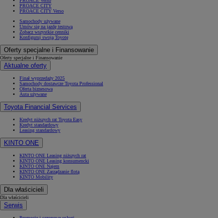
PROACE Verso
PROACE CITY
PROACE CITY Verso
Samochody używane
Umów się na jazdę testową
Zobacz wszystkie cenniki
Konfiguruj swoją Toyotę
Oferty specjalne i Finansowanie
Oferty specjalne i Finansowanie
Aktualne oferty
Finał wyprzedaży 2025
Samochody dostawcze Toyota Professional
Oferta biznesowa
Auta używane
Toyota Financial Services
Kredyt niższych rat Toyota Easy
Kredyt standardowy
Leasing standardowy
KINTO ONE
KINTO ONE Leasing niższych rat
KINTO ONE Leasing konsumencki
KINTO ONE Najem
KINTO ONE Zarządzanie flotą
KINTO Mobility
Dla właścicieli
Dla właścicieli
Serwis
Promocje i sezonowe usługi