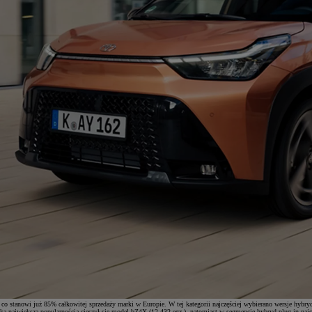
o stanowi już 85% całkowitej sprzedaży marki w Europie. W tej kategorii najczęściej wybierano wersje hybry
dka największą popularnością cieszył się model bZ4X (12 432 egz.), natomiast w segmencie hybryd plug-in na