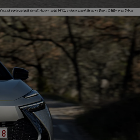
–„W naszej gamie pojawił się odświeżony model bZ4X, a ofertę uzupełniły nowe Toyoty C-HR+ oraz Urban