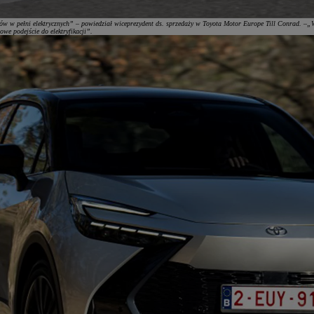
odów w pełni elektrycznych” – powiedział wiceprezydent ds. sprzedaży w Toyota Motor Europe Till Conrad. 
we podejście do elektryfikacji”.