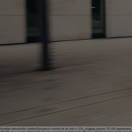
Od
105 300 zł
Corolla Hatchback
HYBRID
Sprzedaż samochodów zelektryfikowanych wzrosła rok do roku o 11%, osiągając poziom 253 026 egzemplarzy, c
(39 688 egz.), Corolla Hybrid (32 411 egz.) oraz Aygo X Hybrid (25 789 egz.). Wśród aut ładowanych z gniaz