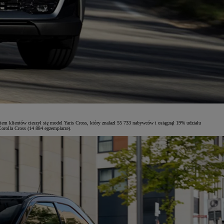
m klientów cieszył się model Yaris Cross, który znalazł 55 733 nabywców i osiągnął 19% udziału
orolla Cross (14 884 egzemplarze).