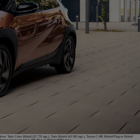
dowe: Yaris Cross Hybrid (55 733 egz.), Yaris Hybrid (43 963 egz.), Toyota C-HR Hybrid/Plug-in Hybrid
jchętniej kupowany był C-HR Plug-in Hybrid (9392 egz.).