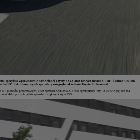
czemu sprzyjało wprowadzenie odświeżonej Toyoty bZ4X oraz nowych modeli C-HR+ i Urban Cruiser.
 B-SUV. Rekordowy wynik sprzedaży osiągnęła także linia Toyota Professional.
 o 8 punktów procentowych, a ich sprzedaż wyniosła 272 928 egzemplarzy, czyli o 10% więcej niż rok
łni elektrycznych, gdzie sprzedaż zwiększyła się o 79%.