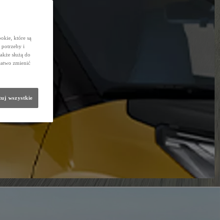
okie, które są
potrzeby i
także służą do
łatwo zmienić
uj wszystkie