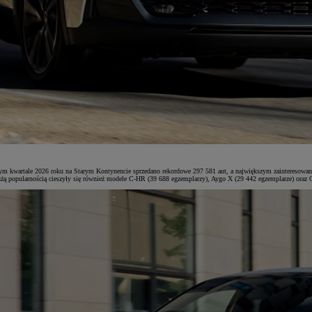
m kwartale 2026 roku na Starym Kontynencie sprzedano rekordowe 297 581 aut, a największym zainteresowanie
żą popularnością cieszyły się również modele C-HR (39 688 egzemplarzy), Aygo X (29 442 egzemplarze) oraz C