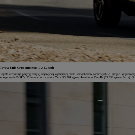
Toyota Yaris Cross numerem 1 w Europie
Toyota utrzymuje pozycję drugiej najczęściej wybieranej marki samochodów osobowych w Europie. W pierwszy
w segmencie B-SUV. Kolejne miejsca zajęły Yaris (43 964 egzemplarze) oraz Corolla (39 699 egzemplarzy). Du