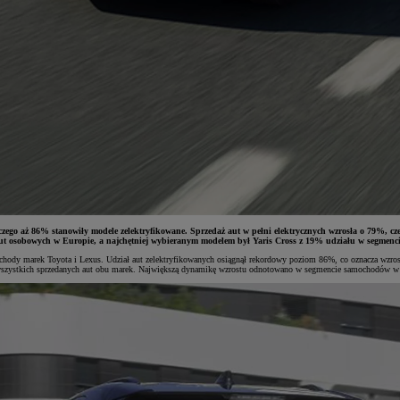
zego aż 86% stanowiły modele zelektryfikowane. Sprzedaż aut w pełni elektrycznych wzrosła o 79%, 
ut osobowych w Europie, a najchętniej wybieranym modelem był Yaris Cross z 19% udziału w segmencie
chody marek Toyota i Lexus. Udział aut zelektryfikowanych osiągnął rekordowy poziom 86%, co oznacza wzrost
szystkich sprzedanych aut obu marek. Największą dynamikę wzrostu odnotowano w segmencie samochodów w pe