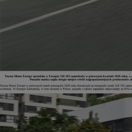
Toyota Motor Europe sprzedała w Europie 318 103 samochody w pierwszym kwartale 2026 roku, z c
Ponadto marka zajęła drugie miejsce wśród najpopularniejszych producentów a
Toyota Motor Europe w pierwszych trzech miesiącach 2026 roku dostarczyła na europejski rynek 318 103 samo
wcześniej. W Europie Zachodniej, w tym również w Polsce, pojazdy z takimi napędami odpowiadały za 91% w
Od
81 900 zł
Yaris Cross
HYBRID