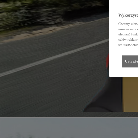
Wykorzystu
Chcemy ułatwi
umieszczane 
ulepszać funk
celów reklamo
ich ustawieni
Ustawie