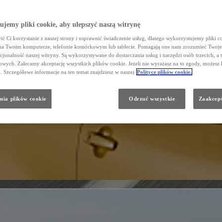
jemy pliki cookie, aby ulepszyć naszą witrynę
ć Ci korzystanie z naszej strony i usprawnić świadczenie usług, dlatego wykorzystujemy pliki co
na Twoim komputerze, telefonie komórkowym lub tablecie. Pomagają one nam zrozumieć Twoje 
cjonalność naszej witryny. Są wykorzystywane do dostarczania usług i narzędzi osób trzecich, a 
wych. Zalecamy akceptację wszystkich plików cookie. Jeżeli nie wyrażasz na to zgody, możesz 
a. Szczegółowe informacje na ten temat znajdziesz w naszej
Polityce plików cookie.
nia plików cookie
Odrzuć wszystkie
Zaakcept