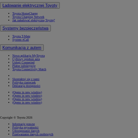
Ładowanie elektrycznej Toyoty
Toyota HomeCharge
Toyota Charging Network
Jak naładować elektryczną Toyotę?
Systemy bezpieczeństwa
Toyota T-Mate
System eCall
Komunikacja z autem
Nowa aplikacja MyToyota
Cyfrowy opiekun auta
Usługi Connected
Płatne subskrypcje
Toyota Connectivity Match
Skontaktuj się z nami
Polityka ciasteczek
Deklaracja dostępności
(Opens in new window)
(Opens in new window)
(Opens in new window)
(Opens in new window)
Copyright © Toyota 2026
Informacje prawne
Polityka prywatności
Udostępnianie danych
Przetwarzanie danych osobowych