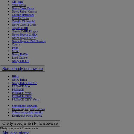
GR Yaris
Yaris Cross
Nowy Yaris Cross
Nowy Urban Cruiser
Corolla Hatchback
Corolla Sedan
Corolla TS Kombi
Nowa Corolla Cross
Toyota C-HR
Toyota C-HR Plug-in
Nowa Toyota C-HR+
Nowa Toyota bZ4X
Nowa Toyota bZ4X Touring
Camry
Prius
Mirai
Nowy RAV4
Land Cruiser
Nowy GR GT
Samochody dostawcze
Hilux
Nowy Hilux
Nowy Hilux Electric
PROACE Max
PROACE
PROACE Verso
PROACE CITY
PROACE CITY Verso
Samochody używane
Umów się na jazdę testową
Zobacz wszystkie cenniki
Konfiguruj swoją Toyotę
Oferty specjalne i Finansowanie
Oferty specjalne i Finansowanie
Aktualne oferty