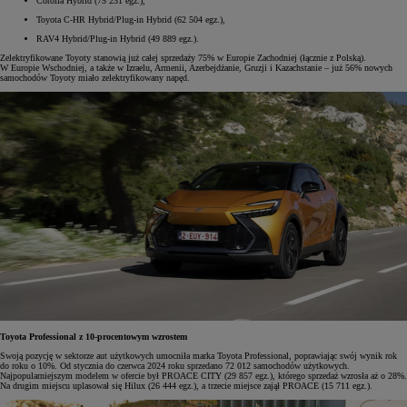
Corolla Hybrid (75 231 egz.),
Toyota C-HR Hybrid/Plug-in Hybrid (62 504 egz.),
RAV4 Hybrid/Plug-in Hybrid (49 889 egz.).
Zelektryfikowane Toyoty stanowią już całej sprzedaży 75% w Europie Zachodniej (łącznie z Polską).
W Europie Wschodniej, a także w Izraelu, Armenii, Azerbejdżanie, Gruzji i Kazachstanie – już 56% nowych
samochodów Toyoty miało zelektryfikowany napęd.
Toyota Professional z 10-procentowym wzrostem
Swoją pozycję w sektorze aut użytkowych umocniła marka Toyota Professional, poprawiając swój wynik rok
do roku o 10%. Od stycznia do czerwca 2024 roku sprzedano 72 012 samochodów użytkowych.
Najpopularniejszym modelem w ofercie był PROACE CITY (29 857 egz.), którego sprzedaż wzrosła aż o 28%.
Na drugim miejscu uplasował się Hilux (26 444 egz.), a trzecie miejsce zajął PROACE (15 711 egz.).