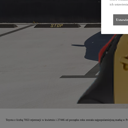
ich ustawieni
Ustawie
Toyota z liczbą 7053 rejestracji w kwietniu i 27446 od początku roku została najpopularniejszą marką w