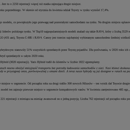
Jest to o 2250 rejestracji więcej niż marka zajmująca drugie miejsce.
 roku poprzedniego. W okresie od stycznia do kwietnia udział Toyoty w rynku wyniósł 17,4%.
tego modelu, co powiększyło jego przewagę nad pozostałymi samochodami na rynku. Na drugim miejscu uplasowa
i liderów polskiego rynku. W Top10 najpopularniejszych modeli znalazł się także RAV4, który z liczbą 3529 rej
GO (431 aut), Toyota C-HR i RAV4. Camry jest trzecim najchętniej wybieranym samochodem średniej wielkośc
ybrydowym stanowiły 51% wszystkich sprzedanych przez Toyotę pojazdów. Dla porównania, w 2020 roku ich u
hybryd sprzedanych w całym 2020 roku.
Hybrid (3020 rejestracji). Yaris Hybrid trafił do klientów w liczbie 1822 egzemplarzy.
tach mocno obniżyć emisyjność transportu bez potrzeby ładowania samochodów z sieci. Nasi klienci doskonale
dy w przystępnej cenie, porównywalnej z cenami diesli. A teraz nasze hybrydy są już dostępne w ratach na p
ze miejsce w segmencie. Od początku roku na drogi trafiło 308 nowych Hiluxów – ten wynik dał Toyocie drugie
 model ten zajmuje pierwsze miejsce w segmencie kompaktowych vanów. W kwietniu zarejestrowano 485 egz., a
rejestracji z miesiąca na miesiąc awansował on o jedną pozycję. Liczba 762 rejestracji od początku roku prz