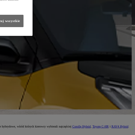
uj wszystkie
le hybrydowe, wśród których kierowcy wybierali najczęściej
Corollę Hybrid
,
Toyotę C-HR
i
RAV4 Hybrid
.