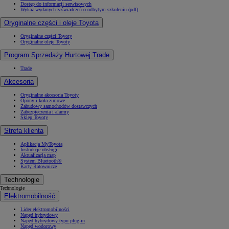
Dostęp do informacji serwisowych
Wykaz wydanych zaświadczeń o odbytym szkoleniu (pdf)
Oryginalne części i oleje Toyota
Oryginalne części Toyoty
Oryginalne oleje Toyoty
Program Sprzedaży Hurtowej Trade
Trade
Akcesoria
Oryginalne akcesoria Toyoty
Opony i koła zimowe
Zabudowy samochodów dostawczych
Zabezpieczenia i alarmy
Sklep Toyoty
Strefa klienta
Aplikacja MyToyota
Instrukcje obsługi
Aktualizacja map
System Bluetooth®
Karty Ratownicze
Technologie
Technologie
Elektromobilność
Lider elektromobilności
Napęd hybrydowy
Napęd hybrydowy typu plug-in
Napęd wodorowy