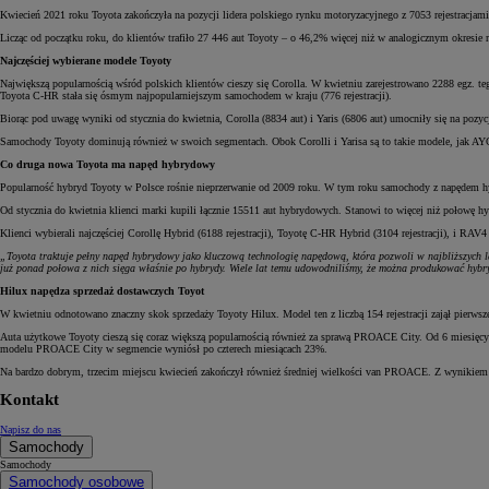
Kwiecień 2021 roku Toyota zakończyła na pozycji lidera polskiego rynku motoryzacyjnego z 7053 rejestracjami. 
Licząc od początku roku, do klientów trafiło 27 446 aut Toyoty – o 46,2% więcej niż w analogicznym okresie
Najczęściej wybierane modele Toyoty
Największą popularnością wśród polskich klientów cieszy się Corolla. W kwietniu zarejestrowano 2288 egz. 
Toyota C-HR stała się ósmym najpopularniejszym samochodem w kraju (776 rejestracji).
Biorąc pod uwagę wyniki od stycznia do kwietnia, Corolla (8834 aut) i Yaris (6806 aut) umocniły się na pozycj
Samochody Toyoty dominują również w swoich segmentach. Obok Corolli i Yarisa są to takie modele, jak AY
Co druga nowa Toyota ma napęd hybrydowy
Popularność hybryd Toyoty w Polsce rośnie nieprzerwanie od 2009 roku. W tym roku samochody z napędem h
Od stycznia do kwietnia klienci marki kupili łącznie 15511 aut hybrydowych. Stanowi to więcej niż połowę 
Klienci wybierali najczęściej Corollę Hybrid (6188 rejestracji), Toyotę C-HR Hybrid (3104 rejestracji), i RAV4 
„Toyota traktuje pełny napęd hybrydowy jako kluczową technologię napędową, która pozwoli w najbliższych la
już ponad połowa z nich sięga właśnie po hybrydy. Wiele lat temu udowodniliśmy, że można produkować hybry
Hilux napędza sprzedaż dostawczych Toyot
W kwietniu odnotowano znaczny skok sprzedaży Toyoty Hilux. Model ten z liczbą 154 rejestracji zajął pierws
Auta użytkowe Toyoty cieszą się coraz większą popularnością również za sprawą PROACE City. Od 6 miesięcy
modelu PROACE City w segmencie wyniósł po czterech miesiącach 23%.
Na bardzo dobrym, trzecim miejscu kwiecień zakończył również średniej wielkości van PROACE. Z wynikiem 221 
Kontakt
Napisz do nas
Samochody
Samochody
Samochody osobowe