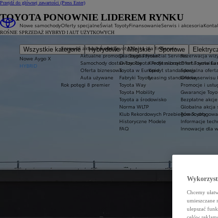
Przejdź do głównej zawartości
(Press Enter)
TOYOTA PONOWNIE LIDEREM RYNKU
Nowe samochody
Oferty specjalne
Świat Toyoty
Finansowanie
Serwis i akcesoria
Konta
ROŚNIE SPRZEDAŻ HYBRYD I AUT UŻYTKOWYCH
Sprawdź aktualne oferty
Świat Toyoty
Oferta dla firm
Serwis
Wszystkie kategorie
Hybrydowe
Miejskie
Sportowe
Elektryc
Aktualne promocje
Dlaczego Toyota?
Toyota Financial Services
Rezerwacja wizy
Nowe Aygo X
Samochody dostawcze Toyota Professional
O Toyocie
Kredyt niższych rat Toyota Ea
Oferta serwisu
HYBRID
Oferta biznesowa
Toyota w Europie
Kredyt standardowy
Specjalna ofert
Auta używane
Fabryki Toyoty
Leasing standardowy
Oferta serwisu 
Rok potęgi 8 premier
Toyota Way
Promocje i usł
Toyota Mobility
Gwarancje Toyo
Toyota a środowisko
Bezpłatne akcj
Norma WLTP
Globalna akcja
Klub Rekordowych Przebiegów Toyoty
Pomoc drogowa w
Historyczne Modele
Informacje tech
FAQ
Innowacje dla 
Wykorzystu
Chcemy ułatwi
umieszczane 
ulepszać funk
celów reklamo