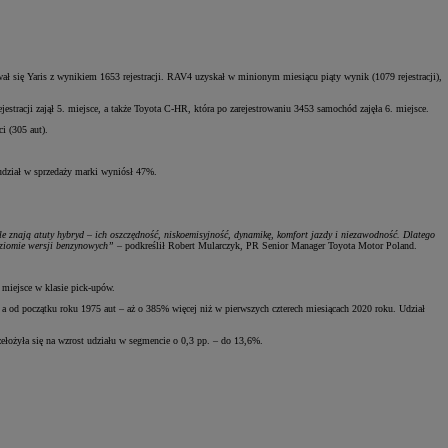
ł się Yaris z wynikiem 1653 rejestracji. RAV4 uzyskał w minionym miesiącu piąty wynik (1079 rejestracji),
estracji zajął 5. miejsce, a także Toyota C-HR, która po zarejestrowaniu 3453 samochód zajęła 6. miejsce.
i (305 aut).
dział w sprzedaży marki wyniósł 47%.
 znają atuty hybryd – ich oszczędność, niskoemisyjność, dynamikę, komfort jazdy i niezawodność. Dlatego
oziomie wersji benzynowych”
– podkreślił Robert Mularczyk, PR Senior Manager Toyota Motor Poland.
 miejsce w klasie pick-upów.
 od początku roku 1975 aut – aż o 385% więcej niż w pierwszych czterech miesiącach 2020 roku. Udział
ełożyła się na wzrost udziału w segmencie o 0,3 pp. – do 13,6%.