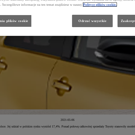
a. Szczegółowe informacje na ten temat znajdziesz w naszej
Polityce plików cookie.
nia plików cookie
Odrzuć wszystkie
Zaakcept
2021-05-06
 Polsce. Jej udział w polskim rynku wyniósł 17,4%. Ponad połowę całkowitej sprzedaży Toyoty stanowiły mode