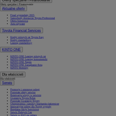
Oferty specjalne i Finansowanie
Oferty specjalne i Finansowanie
Aktualne oferty
Finał wyprzedaży 2025
Samochody dostawcze Toyota Professional
Oferta biznesowa
Auta używane
Toyota Financial Services
Kredyt niższych rat Toyota Easy
Kredyt standardowy
Leasing standardowy
KINTO ONE
KINTO ONE Leasing niższych rat
KINTO ONE Leasing konsumencki
KINTO ONE Najem
KINTO ONE Zarządzanie flotą
KINTO Mobility
Dla właścicieli
Dla właścicieli
Serwis
Promocje i sezonowe usługi
Pozostałe oferty serwisu
Rezerwacja wizyty w serwisie
Gwarancja Toyota Relax
Pozostałe Gwarancje Toyoty
Ubezpieczenia i naprawy blacharsko-lakiernicze
Innowacyjne usługi dla Twojej wygody
Bezpłatne Akcje Serwisowe
Serwis Dobrych Cen
Serwis w ASO się opłaca