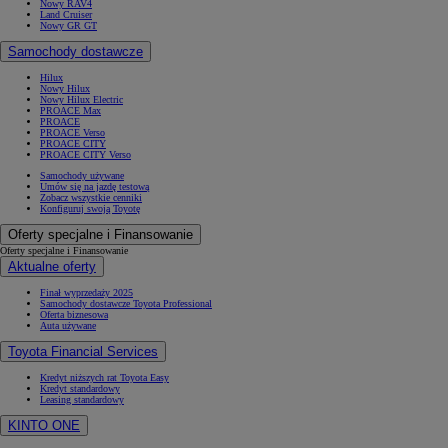
Nowy RAV4
Land Cruiser
Nowy GR GT
Samochody dostawcze
Hilux
Nowy Hilux
Nowy Hilux Electric
PROACE Max
PROACE
PROACE Verso
PROACE CITY
PROACE CITY Verso
Samochody używane
Umów się na jazdę testową
Zobacz wszystkie cenniki
Konfiguruj swoją Toyotę
Oferty specjalne i Finansowanie
Oferty specjalne i Finansowanie
Aktualne oferty
Finał wyprzedaży 2025
Samochody dostawcze Toyota Professional
Oferta biznesowa
Auta używane
Toyota Financial Services
Kredyt niższych rat Toyota Easy
Kredyt standardowy
Leasing standardowy
KINTO ONE