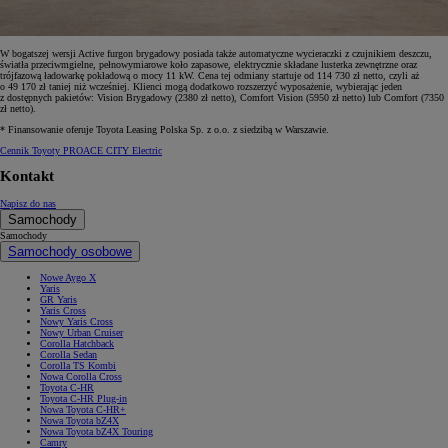
W bogatszej wersji Active furgon brygadowy posiada także automatyczne wycieraczki z czujnikiem deszczu,
światła przeciwmgielne, pełnowymiarowe koło zapasowe, elektrycznie składane lusterka zewnętrzne oraz
trójfazową ładowarkę pokładową o mocy 11 kW. Cena tej odmiany startuje od 114 730 zł netto, czyli aż
o 49 170 zł taniej niż wcześniej. Klienci mogą dodatkowo rozszerzyć wyposażenie, wybierając jeden
z dostępnych pakietów: Vision Brygadowy (2380 zł netto), Comfort Vision (5950 zł netto) lub Comfort (7350
zł netto).
* Finansowanie oferuje Toyota Leasing Polska Sp. z o.o. z siedzibą w Warszawie.
Cennik Toyoty PROACE CITY Electric
Kontakt
Napisz do nas
Samochody
Samochody
Samochody osobowe
Nowe Aygo X
Yaris
GR Yaris
Yaris Cross
Nowy Yaris Cross
Nowy Urban Cruiser
Corolla Hatchback
Corolla Sedan
Corolla TS Kombi
Nowa Corolla Cross
Toyota C-HR
Toyota C-HR Plug-in
Nowa Toyota C-HR+
Nowa Toyota bZ4X
Nowa Toyota bZ4X Touring
Camry