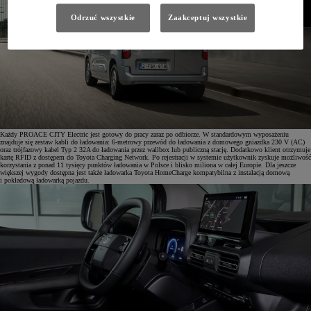
Odrzuć wszystkie
Zaakceptuj wszystkie
Każdy PROACE CITY Electric jest gotowy do pracy zaraz po odbiorze. W standardowym wyposażeniu
znajduje się zestaw kabli do ładowania: 6-metrowy przewód do ładowania z domowego gniazdka 230 V (AC)
oraz trójfazowy kabel Typ 2 32A do ładowania przez wallbox lub publiczną stację. Dodatkowo klient otrzymuje
kartę RFID z dostępem do Toyota Charging Network. Po rejestracji w systemie użytkownik zyskuje możliwość
korzystania z ponad 11 tysięcy punktów ładowania w Polsce i blisko miliona w całej Europie. Dla jeszcze
większej wygody dostępna jest także ładowarka Toyota HomeCharge kompatybilna z instalacją domową
i pokładową ładowarką pojazdu.