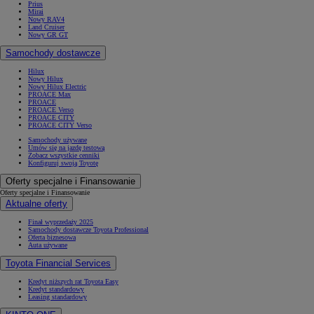
Prius
Mirai
Nowy RAV4
Land Cruiser
Nowy GR GT
Samochody dostawcze
Hilux
Nowy Hilux
Nowy Hilux Electric
PROACE Max
PROACE
PROACE Verso
PROACE CITY
PROACE CITY Verso
Samochody używane
Umów się na jazdę testową
Zobacz wszystkie cenniki
Konfiguruj swoją Toyotę
Oferty specjalne i Finansowanie
Oferty specjalne i Finansowanie
Aktualne oferty
Finał wyprzedaży 2025
Samochody dostawcze Toyota Professional
Oferta biznesowa
Auta używane
Toyota Financial Services
Kredyt niższych rat Toyota Easy
Kredyt standardowy
Leasing standardowy