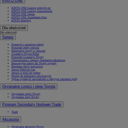
KINTO ONE
KINTO ONE Leasing niższych rat
KINTO ONE Leasing konsumencki
KINTO ONE Najem
KINTO ONE Zarządzanie flotą
KINTO Mobility
Dla właścicieli
Dla właścicieli
Serwis
Promocje i sezonowe usługi
Pozostałe oferty serwisu
Rezerwacja wizyty w serwisie
Gwarancja Toyota Relax
Pozostałe Gwarancje Toyoty
Ubezpieczenia i naprawy blacharsko-lakiernicze
Innowacyjne usługi dla Twojej wygody
Bezpłatne Akcje Serwisowe
Serwis Dobrych Cen
Serwis w ASO się opłaca
Dostęp do informacji serwisowych
Wykaz wydanych zaświadczeń o odbytym szkoleniu (pdf)
Oryginalne części i oleje Toyota
Oryginalne części Toyoty
Oryginalne oleje Toyoty
Program Sprzedaży Hurtowej Trade
Trade
Akcesoria
Oryginalne akcesoria Toyoty