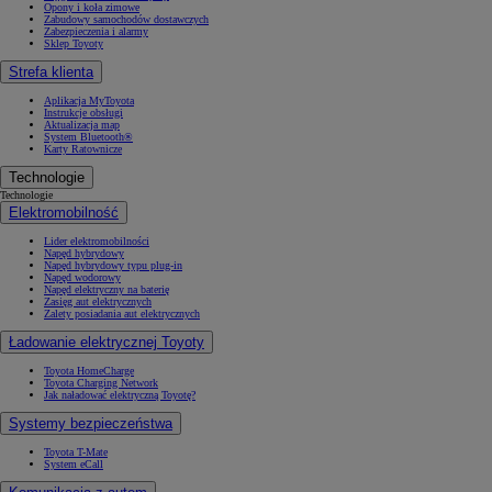
Opony i koła zimowe
Zabudowy samochodów dostawczych
Zabezpieczenia i alarmy
Sklep Toyoty
Strefa klienta
Aplikacja MyToyota
Instrukcje obsługi
Aktualizacja map
System Bluetooth®
Karty Ratownicze
Technologie
Technologie
Elektromobilność
Lider elektromobilności
Napęd hybrydowy
Napęd hybrydowy typu plug-in
Napęd wodorowy
Napęd elektryczny na baterię
Zasięg aut elektrycznych
Zalety posiadania aut elektrycznych
Ładowanie elektrycznej Toyoty
Toyota HomeCharge
Toyota Charging Network
Jak naładować elektryczną Toyotę?
Systemy bezpieczeństwa
Toyota T-Mate
System eCall