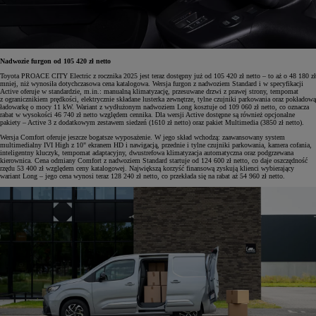
Nadwozie furgon od 105 420 zł netto
Toyota PROACE CITY Electric z rocznika 2025 jest teraz dostępny już od 105 420 zł netto – to aż o 48 180 zł
mniej, niż wynosiła dotychczasowa cena katalogowa. Wersja furgon z nadwoziem Standard i w specyfikacji
Active oferuje w standardzie, m.in.: manualną klimatyzację, przesuwane drzwi z prawej strony, tempomat
z ogranicznikiem prędkości, elektrycznie składane lusterka zewnętrze, tylne czujniki parkowania oraz pokładową
ładowarkę o mocy 11 kW. Wariant z wydłużonym nadwoziem Long kosztuje od 109 060 zł netto, co oznacza
rabat w wysokości 46 740 zł netto względem cennika. Dla wersji Active dostępne są również opcjonalne
pakiety – Active 3 z dodatkowym zestawem siedzeń (1610 zł netto) oraz pakiet Multimedia (3850 zł netto).
Wersja Comfort oferuje jeszcze bogatsze wyposażenie. W jego skład wchodzą: zaawansowany system
multimedialny IVI High z 10" ekranem HD i nawigacją, przednie i tylne czujniki parkowania, kamera cofania,
inteligentny kluczyk, tempomat adaptacyjny, dwustrefowa klimatyzacja automatyczna oraz podgrzewana
kierownica. Cena odmiany Comfort z nadwoziem Standard startuje od 124 600 zł netto, co daje oszczędność
rzędu 53 400 zł względem ceny katalogowej. Największą korzyść finansową zyskują klienci wybierający
wariant Long – jego cena wynosi teraz 128 240 zł netto, co przekłada się na rabat aż 54 960 zł netto.