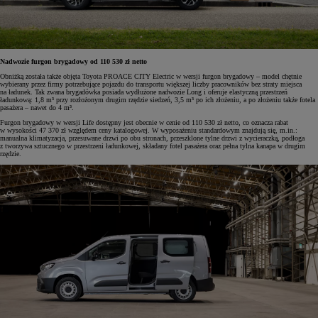
Nadwozie furgon brygadowy od 110 530 zł netto
Obniżką została także objęta Toyota PROACE CITY Electric w wersji furgon brygadowy – model chętnie
wybierany przez firmy potrzebujące pojazdu do transportu większej liczby pracowników bez straty miejsca
na ładunek. Tak zwana brygadówka posiada wydłużone nadwozie Long i oferuje elastyczną przestrzeń
ładunkową: 1,8 m³ przy rozłożonym drugim rzędzie siedzeń, 3,5 m³ po ich złożeniu, a po złożeniu także fotela
pasażera – nawet do 4 m³.
Furgon brygadowy w wersji Life dostępny jest obecnie w cenie od 110 530 zł netto, co oznacza rabat
w wysokości 47 370 zł względem ceny katalogowej. W wyposażeniu standardowym znajdują się, m.in.:
manualna klimatyzacja, przesuwane drzwi po obu stronach, przeszklone tylne drzwi z wycieraczką, podłoga
z tworzywa sztucznego w przestrzeni ładunkowej, składany fotel pasażera oraz pełna tylna kanapa w drugim
rzędzie.