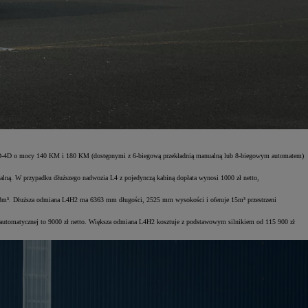
.2 D-4D o mocy 140 KM i 180 KM (dostępnymi z 6-biegową przekładnią manualną lub 8-biegowym automatem)
lną. W przypadku dłuższego nadwozia L4 z pojedynczą kabiną dopłata wynosi 1000 zł netto,
13m³. Dłuższa odmiana L4H2 ma 6363 mm długości, 2525 mm wysokości i oferuje 15m³ przestrzeni
i automatycznej to 9000 zł netto. Większa odmiana L4H2 kosztuje z podstawowym silnikiem od 115 900 zł