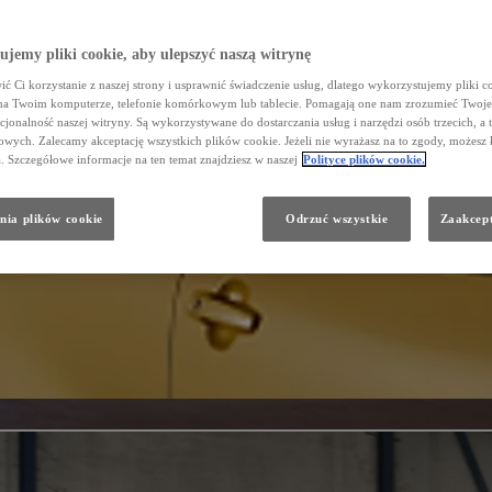
jemy pliki cookie, aby ulepszyć naszą witrynę
ć Ci korzystanie z naszej strony i usprawnić świadczenie usług, dlatego wykorzystujemy pliki co
na Twoim komputerze, telefonie komórkowym lub tablecie. Pomagają one nam zrozumieć Twoje 
cjonalność naszej witryny. Są wykorzystywane do dostarczania usług i narzędzi osób trzecich, a 
wych. Zalecamy akceptację wszystkich plików cookie. Jeżeli nie wyrażasz na to zgody, możesz 
a. Szczegółowe informacje na ten temat znajdziesz w naszej
Polityce plików cookie.
nia plików cookie
Odrzuć wszystkie
Zaakcept