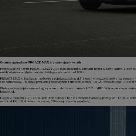
Ostatnie egzemplarze PROACE MAX w promocyjnych cenach
Promocją objęto Toyotę PROACE MAX z 2024 roku produkcji
w odmianie furgon w wersji Active, a także
zostały obniżone względem wartości katalogowych nawet o 44 000 zł.
PROACE MAX w konfiguracji podwozie z pojedynczą kabiną (L3) i wersji wyposażenia Active jest dostępny j
a do samochodów 8-biegową przekładnią automatyczną i silnikiem o mocy 180 KM trzeba doliczyć 16 200 zł n
Ofertą specjalną objęto również furgony w wersji Active w rozmiarach L3H2 i L4H2. W tym pierwszym wari
ładunkowej.
Furgon w rozmiarze L3H2 z silnikiem Disla o mocy 140 KM i skrzynią manualną kosztuje od 112 900 zł netto
netto i od 132 100 zł netto z mocniejszą, 180-konną jednostką napędową.