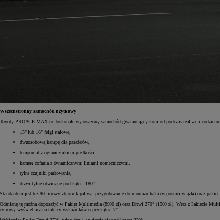
Od
105 300 zł
Corolla Hatchback
HYBRID
Wszechstronny samochód użytkowy
Toyoty PROACE MAX to doskonale wyposażony samochód gwarantujący komfort podczas realizacji codziennyc
15" lub 16" felgi stalowe,
dwuosobową kanapę dla pasażerów,
tempomat z ogranicznikiem prędkości,
kamerę cofania z dynamicznymi liniami pomocniczymi,
tylne czujniki parkowania,
drzwi tylne otwierane pod kątem 180°.
Standardem jest też 90-litrowy zbiornik paliwa, przygotowanie do montażu haka (w postaci wiązki) oraz paki
Odmianę tę można doposażyć w Pakiet Multimedia (8900 zł) oraz Drzwi 270° (1500 zł). Wraz z Pakiecie Multim
cyfrowy wyświetlacz na tablicy wskaźników o przekątnej 7".
Wybierając Pakiet Drzwi 270°, tylne drzwi otwierają się pod kątem 270°.