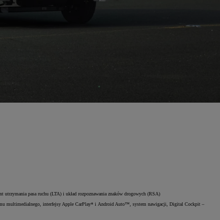
stent utrzymania pasa ruchu (LTA) i układ rozpoznawania znaków drogowych (RSA)
emu multimedialnego, interfejsy Apple CarPlay* i Android Auto™, system nawigacji, Digital Cockpit –