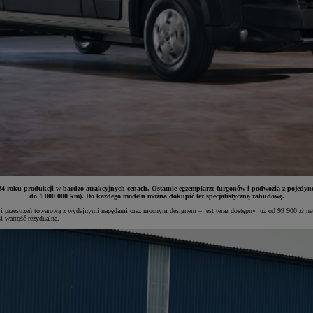
ku produkcji w bardzo atrakcyjnych cenach. Ostatnie egzemplarze furgonów i podwozia z pojedynczą ka
do 1 000 000 km). Do każdego modelu można dokupić też specjalistyczną zabudowę.
estrzeń towarową z wydajnymi napędami oraz mocnym designem – jest teraz dostępny już od 99 900 zł nett
i wartość rezydualną.