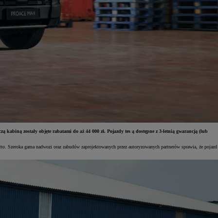
biną zostały objęte rabatami do aż 44 000 zł. Pojazdy tes ą dostępne z 3-letnią gwarancją (lub
o. Szeroka gama nadwozi oraz zabudów zaprojektowanych przez autoryzowanych partnerów sprawia, że pojazd