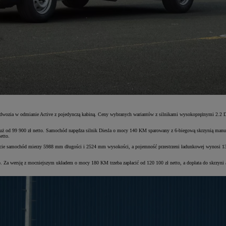
 podwozia w odmianie Active z pojedynczą kabiną. Ceny wybranych wariantów z silnikami wysokoprężnymi 2
uż od 99 900 zł netto. Samochód napędza silnik Diesla o mocy 140 KM sparowany z 6-biegową skrzynią manua
etto.
ancie samochód mierzy 5988 mm długości i 2524 mm wysokości, a pojemność przestrzeni ładunkowej wynosi 
. Za wersję z mocniejszym układem o mocy 180 KM trzeba zapłacić od 120 100 zł netto, a dopłata do skrzyn