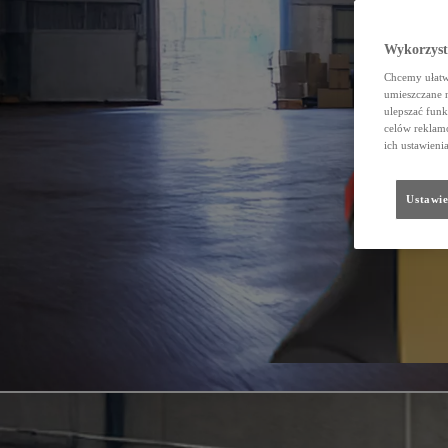
Wykorzystu
Chcemy ułatwi
umieszczane 
ulepszać funk
celów reklamo
ich ustawieni
Ustawie