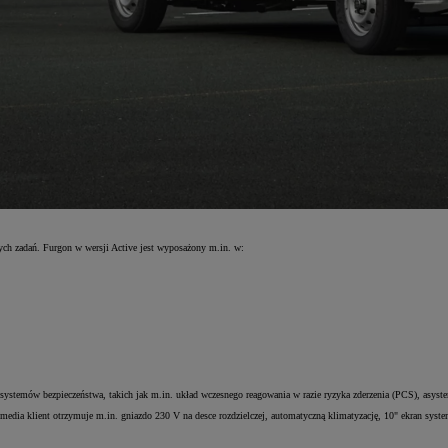
h zadań. Furgon w wersji Active jest wyposażony m.in. w:
et systemów bezpieczeństwa, takich jak m.in. układ wczesnego reagowania w razie ryzyka zderzenia (PCS), asy
edia klient otrzymuje m.in. gniazdo 230 V na desce rozdzielczej, automatyczną klimatyzację, 10" ekran syst