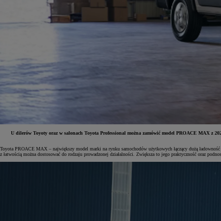
U dilerów Toyoty oraz w salonach Toyota Professional można zamówić model PROACE MAX z 2024 ro
Toyota PROACE MAX – największy model marki na rynku samochodów użytkowych łączący dużą ładowność i prz
Od
81 900 zł
z łatwością można dostosować do rodzaju prowadzonej działalności. Zwiększa to jego praktyczność oraz podnos
Yaris Cross
HYBRID