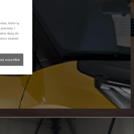
okie, które są
potrzeby i
także służą do
łatwo zmienić
uj wszystkie