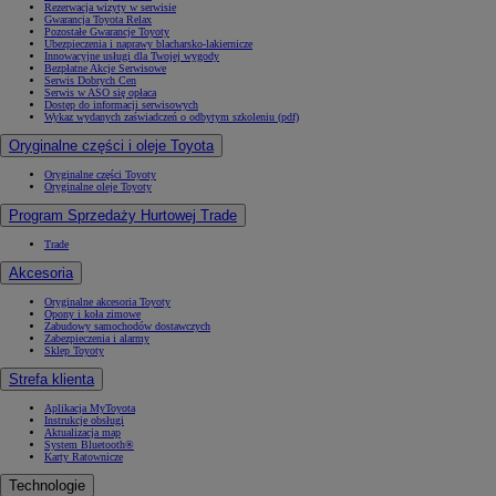
Rezerwacja wizyty w serwisie
Gwarancja Toyota Relax
Pozostałe Gwarancje Toyoty
Ubezpieczenia i naprawy blacharsko-lakiernicze
Innowacyjne usługi dla Twojej wygody
Bezpłatne Akcje Serwisowe
Serwis Dobrych Cen
Serwis w ASO się opłaca
Dostęp do informacji serwisowych
Wykaz wydanych zaświadczeń o odbytym szkoleniu (pdf)
Oryginalne części i oleje Toyota
Oryginalne części Toyoty
Oryginalne oleje Toyoty
Program Sprzedaży Hurtowej Trade
Trade
Akcesoria
Oryginalne akcesoria Toyoty
Opony i koła zimowe
Zabudowy samochodów dostawczych
Zabezpieczenia i alarmy
Sklep Toyoty
Strefa klienta
Aplikacja MyToyota
Instrukcje obsługi
Aktualizacja map
System Bluetooth®
Karty Ratownicze
Technologie