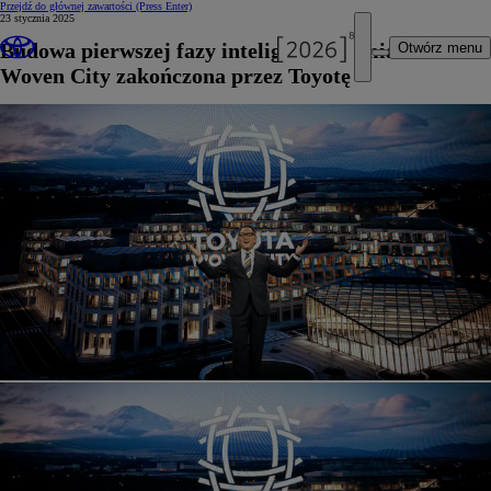
Przejdź do głównej zawartości
(Press Enter)
23 stycznia 2025
Budowa pierwszej fazy inteligentnego miasta
Otwórz menu
Woven City zakończona przez Toyotę