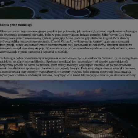
Miasto pełne technologii
Głównym celem tego innowacyjnego projektu jest pokazanie, jak można wykorzystać współczesne technologie
do stworzenia przestrzeni miejskiej, która w pełni odpowiada na ludzkie potrzeby. Ulice Woven City będą
obsługiwane przez zaawansowany system operacyjny Arene, podczas gdy platforma Digital Twin stworzy
cyfrową replikę rzeczywistego otoczenia. Z kolei Vision AI, wykorzystując kamery i algorytmy sztucznej
inteligencji, będzie analizować wzorce przemieszczania się i zachowania mieszkańców. Istotnym elementem
transportu miejskiego staną się pojazdy autonomiczne, w tym sprawdzone podczas olimpiady e-Palette, które
zoptymalizują system transportu i logistyki w mieście.
Technologia będzie wszechobecnym wsparciem w codziennym życiu mieszkańców Woven City, ze szczególnym
naciskiem na ułatwienie mobilności. Spektrum rozwiązań jest imponujące – od dronów zapewniających
bezpieczny powrót do domu po zmroku, przez roboty-zwierzęta wspierające seniorów, aż po zaawansowane
wózki inwalidzkie o sportowym charakterze czy pojazdy latające. Dużą rolę odegra również robotyka domowa,
a obecnie trwają testy robotów wyposażonych w systemy wizyjne, które poprzez obserwację ludzi uczą się
wykonywać codzienne obowiązki domowe, włączając w to nawet tak precyzyjne zadania jak składanie odzieży.