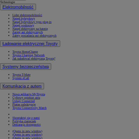
Technologie
Elektromobilność
Lider elektromobilności
Napęd hybrydowy
Napęd hybrydowy typu plug-in
Napęd wodorowy
Napęd elektryczny na baterię
Zasięg aut elektrycznych
Zalety posiadania aut elektrycznych
Ładowanie elektrycznej Toyoty
Toyota HomeCharge
Toyota Charging Network
Jak naładować elektryczną Toyotę?
Systemy bezpieczeństwa
Toyota T-Mate
System eCall
Komunikacja z autem
Nowa aplikacja MyToyota
Cyfrowy opiekun auta
Usługi Connected
Płatne subskrypcje
Toyota Connectivity Match
Skontaktuj się z nami
Polityka ciasteczek
Deklaracja dostępności
(Opens in new window)
(Opens in new window)
(Opens in new window)