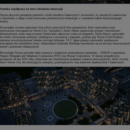
Szeroka współpraca na rzecz wdrażania innowacji
Toyota aktywnie poszukuje partnerów wśród ośrodków badawczych i inwestorów, by umożliwić naukowcom
i inżynierom z całego świata testowanie przełomowych technologii w warunkach realnie funkcjonującego
miasta.
Na początku stycznia ogłoszono listę sześciu pierwszych firm partnerskich, które wprowadzą swoje
innowacyjne rozwiązania do Woven City. Specjaliści z firmy Daikin opracowują systemy wentylacyjno-
klimatyzacyjne, które mają stworzyć środowisko całkowicie wolne od alergenów. DyDo Drinco wprowadzi
do testów nowoczesne automaty vendingowe z żywnością i napojami, podczas gdy Nissin Food Products
zamierza zrewolucjonizować lokalne zwyczaje kulinarne. UCC Japan planuje wprowadzić przełomowe
rozwiązania dla miłośników kawy. Jednocześnie Zoshinaki Holdings koncentruje się na rozwoju innowacyjnych
metod i przestrzeni edukacyjnych.
Równolegle Toyota prowadzi także rozmowy z kolejnymi potencjalnymi partnerami – ENEOS Corporation,
Nippon Telegraph and Telephone Corporation (NTT) oraz Rinnai Corporation. W dalszej perspektywie,
począwszy od lata 2025 roku, planowane jest uruchomienie programu wsparcia innowacyjności, który otworzy
drzwi Woven City dla obiecujących startupów, przedsiębiorców oraz jednostek akademickich i badawczych.