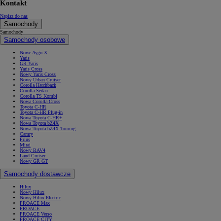
Kontakt
Napisz do nas
Samochody
Samochody
Samochody osobowe
Nowe Aygo X
Yaris
GR Yaris
Yaris Cross
Nowy Yaris Cross
Nowy Urban Cruiser
Corolla Hatchback
Corolla Sedan
Corolla TS Kombi
Nowa Corolla Cross
Toyota C-HR
Toyota C-HR Plug-in
Nowa Toyota C-HR+
Nowa Toyota bZ4X
Nowa Toyota bZ4X Touring
Camry
Prius
Mirai
Nowy RAV4
Land Cruiser
Nowy GR GT
Samochody dostawcze
Hilux
Nowy Hilux
Nowy Hilux Electric
PROACE Max
PROACE
PROACE Verso
PROACE CITY