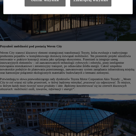
Odrzuć wszystkie
Zaakceptuj wszystkie
Przyszłość mobilności pod postacią Woven City
Woven City stanowi kluczowy element strategicznej transformacji Toyoty, która ewoluuje z tradycyjnego
producenta pojazdów w kompleksowego dostawcę rozwiązań mobilności. Ten pionierski projekt umożliwia
testowanie w praktyce koncepcji miasta jako spójnego ekosystemu. Przestrzeń ta integruje szereg
innowacyjnych elementów – od zaawansowanych technologii cyfrowych i robotyki, przez inteligentne
rozwiązania mieszkaniowe i zeroemisyjny transport, po odnawialne źródła energii. Całość uzupełnia
nowatorskie podejście do planowania przestrzennego, zaawansowany system zarządzania infrastrukturą miejską
oraz harmonijne połączenie ekologicznych materiałów budowlanych z terenami zielonymi.
Potwierdzają to słowa przewodniczącego rady dyrektorów Toyota Motor Corporation Akio Toyody:
„Woven
City to coś więcej niż tylko przestrzeń, w której będziemy mieszkać, pracować czy odpoczywać. To miejsce,
w którym każdy może tworzyć nowe produkty i idee. Będziemy koncentrować się na czterech kluczowych
obszarach: mobilności osób, towarów, informacji i energii”.