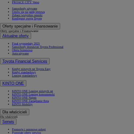
PROACE CITY Verso
Samochody używane
Umów się na jazdę testową
Zobacz wszystkie cenniki
Konfiguruj swoją Toyotę
Oferty specjalne i Finansowanie
Oferty specjalne i Finansowanie
Aktualne oferty
Finał wyprzedaży 2025
Samochody dostawcze Toyota Professional
Oferta biznesowa
Auta używane
Toyota Financial Services
Kredyt niższych rat Toyota Easy
Kredyt standardowy
Leasing standardowy
KINTO ONE
KINTO ONE Leasing niższych rat
KINTO ONE Leasing konsumencki
KINTO ONE Najem
KINTO ONE Zarządzanie flotą
KINTO Mobility
Dla właścicieli
Dla właścicieli
Serwis
Promocje i sezonowe usługi
Pozostałe oferty serwisu