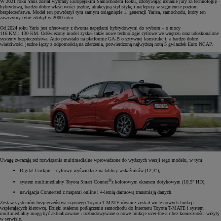
W 2021 roku Yaris został wybrany Europejskim Samochodem Roku, zdobywając uznanie jury za technologię
hybrydową, bardzo dobre właściwości jezdne, atrakcyjną stylistykę i najlepszy w segmencie poziom
bezpieczeństwa. Model ten powtórzył tym samym osiągnięcie 1. generacji Yarisa, samochodu, który ten
zaszczytny tytuł zdobył w 2000 roku.
Od 2024 roku Yaris jest oferowany z dwoma napędami hybrydowymi do wyboru – o mocy
116 KM i 130 KM. Odświeżony model zyskał także nowe technologie cyfrowe we wnętrzu oraz udoskonalone
systemy bezpieczeństwa. Auto powstało na platformie GA-B o sztywnej konstrukcji, a bardzo dobre
właściwości jezdne łączy z odpornością na zderzenia, potwierdzoną najwyższą notą 5 gwiazdek Euro NCAP.
Uwagę zwracają też rozwiązania multimedialne wprowadzone do wyższych wersji tego modelu, w tym:
Digital Cockpit – cyfrowy wyświetlacz na tablicy wskaźników (12,3"),
®
system multimedialny Toyota Smart Connec
z kolorowym ekranem dotykowym (10,5" HD),
nawigacja Connected z mapami online i 4-letnią darmową transmisją danych.
Zestaw systemów bezpieczeństwa czynnego Toyota T-MATE również zyskał wiele nowych funkcji
wspierających kierowcę. Dzięki stałemu podłączeniu samochodu do Internetu Toyota T-MATE i system
multimedialny mogą być aktualizowane i rozbudowywane o nowe funkcje over-the-air bez konieczności wizyty
w serwisie.