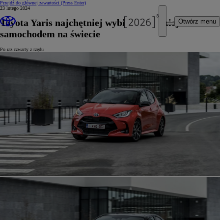
Przejdź do głównej zawartości
(Press Enter)
23 lutego 2024
Toyota Yaris najchętniej wybieranym miejskim
Otwórz menu
samochodem na świecie
Po raz czwarty z rzędu