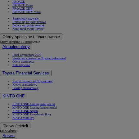
PROACE
PROACE Verso
PROACE CITY
PROACE CITY Verso
Samochody używane
Umów się na jazdę testową
Zobacz wszystkie cenniki
Konfiguruj swoją Toyotę
Oferty specjalne i Finansowanie
Oferty specjalne i Finansowanie
Aktualne oferty
Finał wyprzedaży 2025
Samochody dostawcze Toyota Professional
Oferta biznesowa
Auta używane
Toyota Financial Services
Kredyt niższych rat Toyota Easy
Kredyt standardowy
Leasing standardowy
KINTO ONE
KINTO ONE Leasing niższych rat
KINTO ONE Leasing konsumencki
KINTO ONE Najem
KINTO ONE Zarządzanie flotą
KINTO Mobility
Dla właścicieli
Dla właścicieli
Serwis