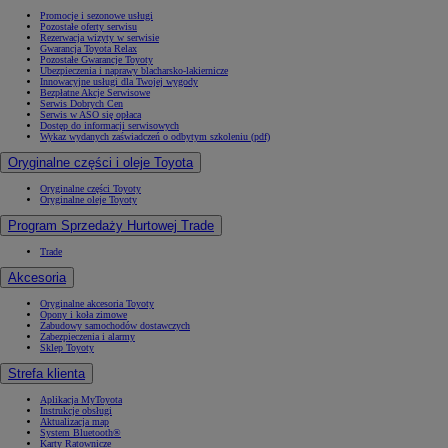
Promocje i sezonowe usługi
Pozostałe oferty serwisu
Rezerwacja wizyty w serwisie
Gwarancja Toyota Relax
Pozostałe Gwarancje Toyoty
Ubezpieczenia i naprawy blacharsko-lakiernicze
Innowacyjne usługi dla Twojej wygody
Bezpłatne Akcje Serwisowe
Serwis Dobrych Cen
Serwis w ASO się opłaca
Dostęp do informacji serwisowych
Wykaz wydanych zaświadczeń o odbytym szkoleniu (pdf)
Oryginalne części i oleje Toyota
Oryginalne części Toyoty
Oryginalne oleje Toyoty
Program Sprzedaży Hurtowej Trade
Trade
Akcesoria
Oryginalne akcesoria Toyoty
Opony i koła zimowe
Zabudowy samochodów dostawczych
Zabezpieczenia i alarmy
Sklep Toyoty
Strefa klienta
Aplikacja MyToyota
Instrukcje obsługi
Aktualizacja map
System Bluetooth®
Karty Ratownicze