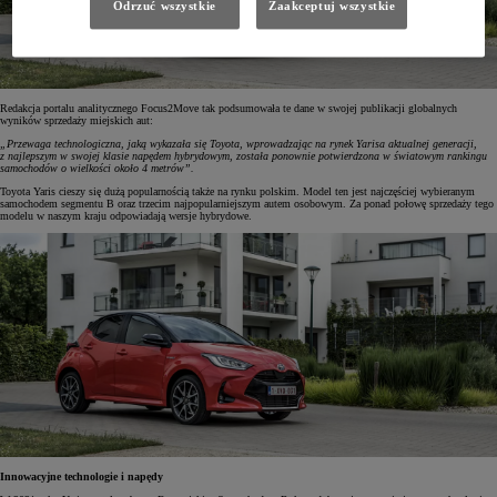
Odrzuć wszystkie
Zaakceptuj wszystkie
Redakcja portalu analitycznego Focus2Move tak podsumowała te dane w swojej publikacji globalnych
wyników sprzedaży miejskich aut:
„Przewaga technologiczna, jaką wykazała się Toyota, wprowadzając na rynek Yarisa aktualnej generacji,
z najlepszym w swojej klasie napędem hybrydowym, została ponownie potwierdzona w światowym rankingu
samochodów o wielkości około 4 metrów”.
Toyota Yaris cieszy się dużą popularnością także na rynku polskim. Model ten jest najczęściej wybieranym
samochodem segmentu B oraz trzecim najpopularniejszym autem osobowym. Za ponad połowę sprzedaży tego
modelu w naszym kraju odpowiadają wersje hybrydowe.
Innowacyjne technologie i napędy