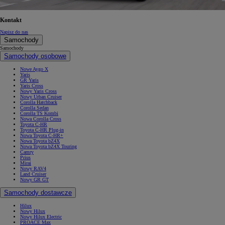
Kontakt
Napisz do nas
Samochody
Samochody
Samochody osobowe
Nowe Aygo X
Yaris
GR Yaris
Yaris Cross
Nowy Yaris Cross
Nowy Urban Cruiser
Corolla Hatchback
Corolla Sedan
Corolla TS Kombi
Nowa Corolla Cross
Toyota C-HR
Toyota C-HR Plug-in
Nowa Toyota C-HR+
Nowa Toyota bZ4X
Nowa Toyota bZ4X Touring
Camry
Prius
Mirai
Nowy RAV4
Land Cruiser
Nowy GR GT
Samochody dostawcze
Hilux
Nowy Hilux
Nowy Hilux Electric
PROACE Max