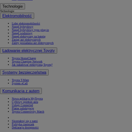
Technologie
Technologie
Elektromobilność
Lider elektromobilności
Napęd hybrydowy
Napęd hybrydowy typu plug-in
Napęd wodorowy
Napęd elektryczny na baterię
Zasięg aut elektrycznych
Zalety posiadania aut elektrycznych
Ładowanie elektrycznej Toyoty
Toyota HomeCharge
Toyota Charging Network
Jak naładować elektryczną Toyotę?
Systemy bezpieczeństwa
Toyota T-Mate
System eCall
Komunikacja z autem
Nowa aplikacja MyToyota
Cyfrowy opiekun auta
Usługi Connected
Płatne subskrypcje
Toyota Connectivity Match
Skontaktuj się z nami
Polityka ciasteczek
Deklaracja dostępności