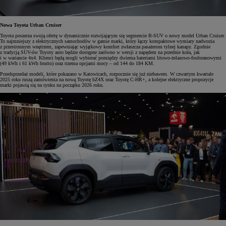
Nowa Toyota Urban Cruiser
Toyota poszerza swoją ofertę w dynamicznie rozwijającym się segmencie B-SUV o nowy model Urban Cruiser.
To najmniejszy z elektrycznych samochodów w gamie marki, który łączy kompaktowe wymiary nadwozia
z przestronnym wnętrzem, zapewniając wyjątkowy komfort zwłaszcza pasażerom tylnej kanapy. Zgodnie
z tradycją SUV-ów Toyoty auto będzie dostępne zarówno w wersji z napędem na przednie koła, jak
i w wariancie 4x4. Klienci będą mogli wybierać pomiędzy dwiema bateriami litowo-żelazowo-fosforanowymi
(49 kWh i 61 kWh brutto) oraz trzema opcjami mocy – od 144 do 184 KM.
Przedsprzedaż modeli, które pokazano w Katowicach, rozpocznie się już niebawem. W czwartym kwartale
2025 roku ruszą zamówienia na nową Toyotę bZ4X oraz Toyotę C-HR+, a kolejne elektryczne propozycje
marki pojawią się na rynku na początku 2026 roku.