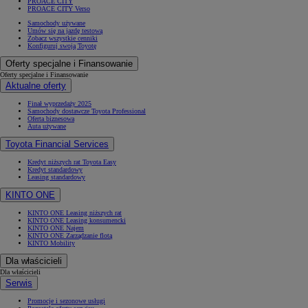
PROACE CITY
PROACE CITY Verso
Samochody używane
Umów się na jazdę testową
Zobacz wszystkie cenniki
Konfiguruj swoją Toyotę
Oferty specjalne i Finansowanie
Oferty specjalne i Finansowanie
Aktualne oferty
Finał wyprzedaży 2025
Samochody dostawcze Toyota Professional
Oferta biznesowa
Auta używane
Toyota Financial Services
Kredyt niższych rat Toyota Easy
Kredyt standardowy
Leasing standardowy
KINTO ONE
KINTO ONE Leasing niższych rat
KINTO ONE Leasing konsumencki
KINTO ONE Najem
KINTO ONE Zarządzanie flotą
KINTO Mobility
Dla właścicieli
Dla właścicieli
Serwis
Promocje i sezonowe usługi