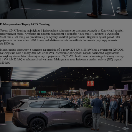
Polska premiera Toyoty bZ4X Touring
Toyota bZ4X Touring, największy i jednocześnie najmocniejszy z prezentowanych w Katowicach modeli
elektrycznych marki, wyróżnia się nowym nadwoziem o długości 4830 mm (+140 mm) i wysokości
1670 mm (+20 mm), co przekłada się na wyższy komfort podróżowania. Bagażnik zyskał ponad 33%
pojemności – teraz mieści 600 litrów, a dodatkowo model umożliwia holowanie przyczepy o masie
do 1500 kg.
Model będzie oferowany z napędem na przednią oś o mocy 224 KM (165 kW) lub z systemem XMODE
na wszystkie koła o mocy 380 KM (280 kW). Niezależnie od wyboru napędu samochód wyposażono
w większy akumulator litowo-jonowy o pojemności 74,7 kWh brutto oraz ładowarkę pokładową o mocy
11 kW lub 22 kW, w zależności od wariantu. Maksymalna moc ładowania prądem stałym (DC) wynosi
150 kW.