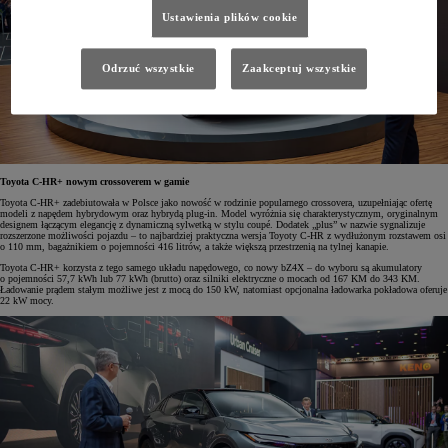
Ustawienia plików cookie
Odrzuć wszystkie
Zaakceptuj wszystkie
Toyota C-HR+ nowym crossoverem w gamie
Toyota C-HR+ zadebiutowała w Polsce jako nowość w rodzinie popularnego crossovera, uzupełniając ofertę
modeli z napędem hybrydowym oraz hybrydą plug-in. Model wyróżnia się charakterystycznym, oryginalnym
designem łączącym elegancję z dynamiczną sylwetką w stylu coupé. Dodatek „plus” w nazwie sygnalizuje
rozszerzone możliwości pojazdu – to najbardziej praktyczna wersja Toyoty C-HR z wydłużonym rozstawem osi
o 110 mm, bagażnikiem o pojemności 416 litrów, a także większą przestrzenią na tylnej kanapie.
Toyota C-HR+ korzysta z tego samego układu napędowego, co nowy bZ4X – do wyboru są akumulatory
o pojemności 57,7 kWh lub 77 kWh (brutto) oraz silniki elektryczne o mocach od 167 KM do 343 KM.
Ładowanie prądem stałym możliwe jest z mocą do 150 kW, natomiast opcjonalna ładowarka pokładowa oferuje
22 kW mocy.