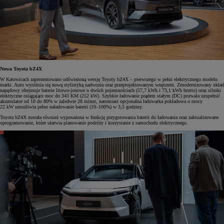
Nowa Toyota bZ4X
W Katowicach zaprezentowano odświeżoną wersję Toyoty bZ4X – pierwszego w pełni elektrycznego modelu
marki. Auto wyróżnia się nową stylistyką nadwozia oraz przeprojektowanym wnętrzem. Zmodernizowany układ
napędowy obejmuje baterie litowo-jonowe o dwóch pojemnościach (57,7 kWh i 73,1 kWh brutto) oraz silniki
elektryczne osiągające moc do 343 KM (252 kW). Szybkie ładowanie prądem stałym (DC) pozwala uzupełnić
akumulator od 10 do 80% w zaledwie 28 minut, natomiast opcjonalna ładowarka pokładowa o mocy
22 kW umożliwia pełne naładowanie baterii (10–100%) w 3,5 godziny.
Toyota bZ4X została również wyposażona w funkcję przygotowania baterii do ładowania oraz zaktualizowane
oprogramowanie, które ułatwia planowanie podróży i korzystanie z samochodu elektrycznego.