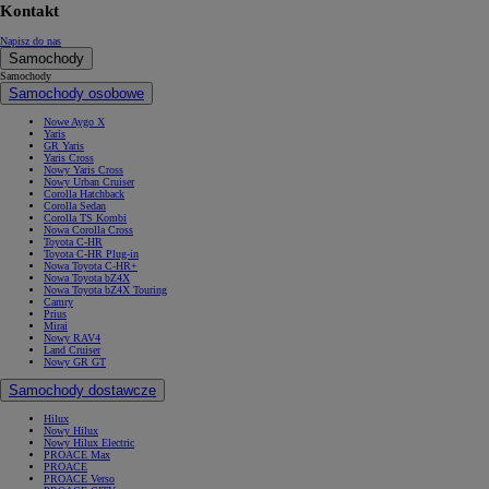
Kontakt
Napisz do nas
Samochody
Samochody
Samochody osobowe
Nowe Aygo X
Yaris
GR Yaris
Yaris Cross
Nowy Yaris Cross
Nowy Urban Cruiser
Corolla Hatchback
Corolla Sedan
Corolla TS Kombi
Nowa Corolla Cross
Toyota C-HR
Toyota C-HR Plug-in
Nowa Toyota C-HR+
Nowa Toyota bZ4X
Nowa Toyota bZ4X Touring
Camry
Prius
Mirai
Nowy RAV4
Land Cruiser
Nowy GR GT
Samochody dostawcze
Hilux
Nowy Hilux
Nowy Hilux Electric
PROACE Max
PROACE
PROACE Verso