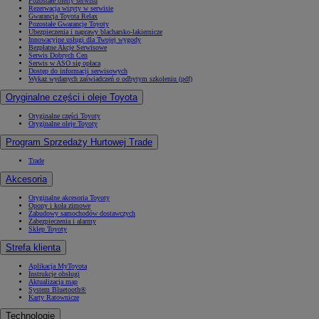
Pozostałe oferty serwisu
Rezerwacja wizyty w serwisie
Gwarancja Toyota Relax
Pozostałe Gwarancje Toyoty
Ubezpieczenia i naprawy blacharsko-lakiernicze
Innowacyjne usługi dla Twojej wygody
Bezpłatne Akcje Serwisowe
Serwis Dobrych Cen
Serwis w ASO się opłaca
Dostęp do informacji serwisowych
Wykaz wydanych zaświadczeń o odbytym szkoleniu (pdf)
Oryginalne części i oleje Toyota
Oryginalne części Toyoty
Oryginalne oleje Toyoty
Program Sprzedaży Hurtowej Trade
Trade
Akcesoria
Oryginalne akcesoria Toyoty
Opony i koła zimowe
Zabudowy samochodów dostawczych
Zabezpieczenia i alarmy
Sklep Toyoty
Strefa klienta
Aplikacja MyToyota
Instrukcje obsługi
Aktualizacja map
System Bluetooth®
Karty Ratownicze
Technologie