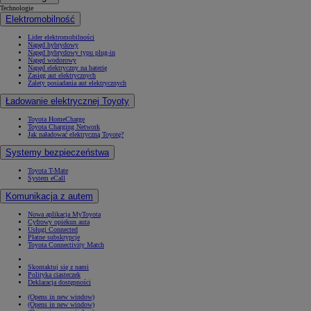
Technologie
Elektromobilność
Lider elektromobilności
Napęd hybrydowy
Napęd hybrydowy typu plug-in
Napęd wodorowy
Napęd elektryczny na baterię
Zasięg aut elektrycznych
Zalety posiadania aut elektrycznych
Ładowanie elektrycznej Toyoty
Toyota HomeCharge
Toyota Charging Network
Jak naładować elektryczną Toyotę?
Systemy bezpieczeństwa
Toyota T-Mate
System eCall
Komunikacja z autem
Nowa aplikacja MyToyota
Cyfrowy opiekun auta
Usługi Connected
Płatne subskrypcje
Toyota Connectivity Match
Skontaktuj się z nami
Polityka ciasteczek
Deklaracja dostępności
(Opens in new window)
(Opens in new window)