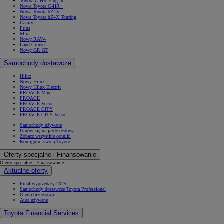
Toyota C-HR Plug-in
Nowa Toyota C-HR+
Nowa Toyota bZ4X
Nowa Toyota bZ4X Touring
Camry
Prius
Mirai
Nowy RAV4
Land Cruiser
Nowy GR GT
Samochody dostawcze
Hilux
Nowy Hilux
Nowy Hilux Electric
PROACE Max
PROACE
PROACE Verso
PROACE CITY
PROACE CITY Verso
Samochody używane
Umów się na jazdę testową
Zobacz wszystkie cenniki
Konfiguruj swoją Toyotę
Oferty specjalne i Finansowanie
Oferty specjalne i Finansowanie
Aktualne oferty
Finał wyprzedaży 2025
Samochody dostawcze Toyota Professional
Oferta biznesowa
Auta używane
Toyota Financial Services