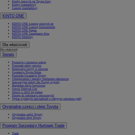
Kredyt niższych rat Toyota Easy
Kredyt standardowy
Leasing standardowy
KINTO ONE
KINTO ONE Leasing niższych rat
KINTO ONE Leasing konsumencki
KINTO ONE Najem
KINTO ONE Zarządzanie flotą
KINTO Mobility
Dla właścicieli
Dla właścicieli
Serwis
Promocje i sezonowe usługi
Pozostałe oferty serwisu
Rezerwacja wizyty w serwisie
Gwarancja Toyota Relax
Pozostałe Gwarancje Toyoty
Ubezpieczenia i naprawy blacharsko-lakiernicze
Innowacyjne usługi dla Twojej wygody
Bezpłatne Akcje Serwisowe
Serwis Dobrych Cen
Serwis w ASO się opłaca
Dostęp do informacji serwisowych
Wykaz wydanych zaświadczeń o odbytym szkoleniu (pdf)
Oryginalne części i oleje Toyota
Oryginalne części Toyoty
Oryginalne oleje Toyoty
Program Sprzedaży Hurtowej Trade
Trade