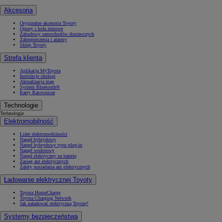
Akcesoria
Oryginalne akcesoria Toyoty
Opony i koła zimowe
Zabudowy samochodów dostawczych
Zabezpieczenia i alarmy
Sklep Toyoty
Strefa klienta
Aplikacja MyToyota
Instrukcje obsługi
Aktualizacja map
System Bluetooth®
Karty Ratownicze
Technologie
Technologie
Elektromobilność
Lider elektromobilności
Napęd hybrydowy
Napęd hybrydowy typu plug-in
Napęd wodorowy
Napęd elektryczny na baterię
Zasięg aut elektrycznych
Zalety posiadania aut elektrycznych
Ładowanie elektrycznej Toyoty
Toyota HomeCharge
Toyota Charging Network
Jak naładować elektryczną Toyotę?
Systemy bezpieczeństwa