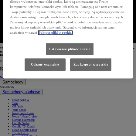
dlatego wykorzystujemy pliki cookie, które są umieszczane na Twoim
komputerze, telefonie komórkowym lub tablecie. Pomagają one nam zrozumieć
Twoje potrzeby i ulepszać funkcjonalność naszej witryny. Są wykorzystywane do
dostarczania usług i narzędzi osób trzecich, a także służą do celów reklamowych.
Zalecamy akceptację wszystkich plików cookie. Jeżeli nie wyrażasz na to zgody,
możesz łatwo zmienić ich ustawienia. Szczegółowe informacje na ten temat
znajdziesz w naszej
Polityce plików cookie.
12 marca 2025 roku Toyota zaprezentuje nowy samochód z napędem elektrycznym. Auto ma eleganckie
Ustawienia plików cookie
nadwozie w stylu coupé, które kryje zaskakująco przestronne, komfortowe i wszechstronne wnętrze.
Dopracowany układ jezdny charakteryzuje się dużą dynamiką prowadzenia.
Zobacz nowy samochód elektryczny Toyoty. Prezentacja zaplanowana jest na 12 marca (godz. 00:01).
Odrzuć wszystkie
Zaakceptuj wszystkie
Kontakt
Napisz do nas
Samochody
Samochody
Samochody osobowe
Nowe Aygo X
Yaris
GR Yaris
Yaris Cross
Nowy Yaris Cross
Nowy Urban Cruiser
Corolla Hatchback
Corolla Sedan
Corolla TS Kombi
Nowa Corolla Cross
Toyota C-HR