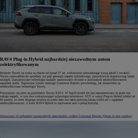
RAV4 Plug-in Hybrid najbardziej niezawodnym autem
zelektryfikowanym
Hybrydy Toyoty na rynku są obecne od ponad 27 lat, wielokrotnie udowadniając swoją jakość i trwałość.
Toyota wprowadziła do sprzedaży już pięć generacji napędu hybrydowego, pieczołowicie dopracowując każdy
szczegół. Zaawansowane technologie znalazły zastosowanie również w pozostałych zelektryfikowanych
napędach marki. Tegoroczne wyniki rankingu Consumer Reports potwierdzają, jak niezawodne są
zelektryfikowane technologie Toyoty.
Przyjrzyjmy się temu na przykładzie Toyoty RAV4. W Top10 model ten jest reprezentowany aż przez trzy
rodzaje napędu, w tym dwa wykorzystujące technologie hybrydowe. SUV w wersji Plug-in Hybrid zdobył aż
84 punkty, co obok drugiego miejsca na rynku dało mu także pierwszą lokatę wśród aut z napędami
zelektryfikowanymi. Z kolei RAV4 Hybrid to najtrwalsze auto z pełną hybrydą.
Zestawienie 10 najbardziej niezawodnych samochodów według Consumer Reports
(Opens in new window)