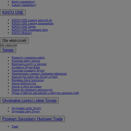
Kredyt standardowy
Leasing standardowy
KINTO ONE
KINTO ONE Leasing niższych rat
KINTO ONE Leasing konsumencki
KINTO ONE Najem
KINTO ONE Zarządzanie flotą
KINTO Mobility
Dla właścicieli
Dla właścicieli
Serwis
Promocje i sezonowe usługi
Pozostałe oferty serwisu
Rezerwacja wizyty w serwisie
Gwarancja Toyota Relax
Pozostałe Gwarancje Toyoty
Ubezpieczenia i naprawy blacharsko-lakiernicze
Innowacyjne usługi dla Twojej wygody
Bezpłatne Akcje Serwisowe
Serwis Dobrych Cen
Serwis w ASO się opłaca
Dostęp do informacji serwisowych
Wykaz wydanych zaświadczeń o odbytym szkoleniu (pdf)
Oryginalne części i oleje Toyota
Oryginalne części Toyoty
Oryginalne oleje Toyoty
Program Sprzedaży Hurtowej Trade
Trade