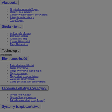
Akcesoria
Oryginalne akcesoria Toyoty
Opony i koła zimowe
Zabudowy samochodów dostawczych
Zabezpieczenia i alarmy
Sklep Toyoty
Strefa klienta
Aplikacja MyToyota
Instrukcje obsługi
Aktualizacja map
System Bluetooth®
Karty Ratownicze
Technologie
Technologie
Elektromobilność
Lider elektromobilności
Napęd hybrydowy
Napęd hybrydowy typu plug-in
Napęd wodorowy
Napęd elektryczny na baterię
Zasięg aut elektrycznych
Zalety posiadania aut elektrycznych
Ładowanie elektrycznej Toyoty
Toyota HomeCharge
Toyota Charging Network
Jak naładować elektryczną Toyotę?
Systemy bezpieczeństwa