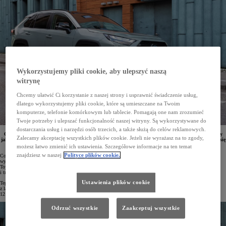
Wykorzystujemy pliki cookie, aby ulepszyć naszą
witrynę
Chcemy ułatwić Ci korzystanie z naszej strony i usprawnić świadczenie usług,
dlatego wykorzystujemy pliki cookie, które są umieszczane na Twoim
komputerze, telefonie komórkowym lub tablecie. Pomagają one nam zrozumieć
Twoje potrzeby i ulepszać funkcjonalność naszej witryny. Są wykorzystywane do
dostarczania usług i narzędzi osób trzecich, a także służą do celów reklamowych.
Ogłoszono najnowszy ranking Consumer Reports, który po raz kolejny potwierdził reputację Toyoty
Zalecamy akceptację wszystkich plików cookie. Jeżeli nie wyrażasz na to zgody,
jako producenta bezawaryjnych i trwałych samochodów. W pierwszej dziesiątce zestawienia znalazło się
aż 7 samochodów japońskiego koncernu. Pierwsze miejsce zajęła Toyota RAV4.
możesz łatwo zmienić ich ustawienia. Szczegółowe informacje na ten temat
znajdziesz w naszej
Polityce plików cookie.
Consumer Reports to najbardziej cenione i wiarygodne rankingi na amerykańskim rynku. Finansowana
wyłącznie ze składek swoich członków organizacja testuje samochody kupione z własnych środków. Auta
Toyoty od lat zajmują wysokie lokaty w zestawieniach, co stanowi potwierdzenie ich niezawodności
i trwałości.
Ustawienia plików cookie
Tegoroczny ranking Consumer Reports oparto na danych zebranych od ponad 300 tysięcy użytkowników aut
z lat 2000–2024, którzy poinformowali o problemach, jakie mieli ze swoimi samochodami w ostatnich
12 miesiącach.
Odrzuć wszystkie
Zaakceptuj wszystkie