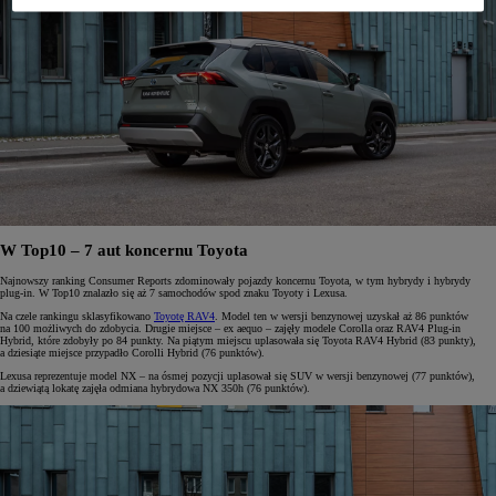
W Top10 – 7 aut koncernu Toyota
Najnowszy ranking Consumer Reports zdominowały pojazdy koncernu Toyota, w tym hybrydy i hybrydy
plug-in. W Top10 znalazło się aż 7 samochodów spod znaku Toyoty i Lexusa.
Na czele rankingu sklasyfikowano
Toyotę RAV4
. Model ten w wersji benzynowej uzyskał aż 86 punktów
na 100 możliwych do zdobycia. Drugie miejsce – ex aequo – zajęły modele Corolla oraz RAV4 Plug-in
Hybrid, które zdobyły po 84 punkty. Na piątym miejscu uplasowała się Toyota RAV4 Hybrid (83 punkty),
a dziesiąte miejsce przypadło Corolli Hybrid (76 punktów).
Lexusa reprezentuje model NX – na ósmej pozycji uplasował się SUV w wersji benzynowej (77 punktów),
a dziewiątą lokatę zajęła odmiana hybrydowa NX 350h (76 punktów).