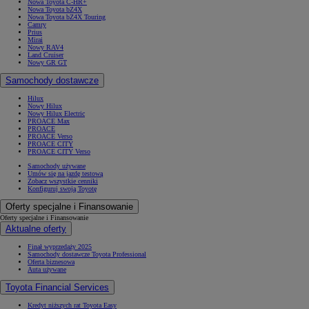
Nowa Toyota C-HR+
Nowa Toyota bZ4X
Nowa Toyota bZ4X Touring
Camry
Prius
Mirai
Nowy RAV4
Land Cruiser
Nowy GR GT
Samochody dostawcze
Hilux
Nowy Hilux
Nowy Hilux Electric
PROACE Max
PROACE
PROACE Verso
PROACE CITY
PROACE CITY Verso
Samochody używane
Umów się na jazdę testową
Zobacz wszystkie cenniki
Konfiguruj swoją Toyotę
Oferty specjalne i Finansowanie
Oferty specjalne i Finansowanie
Aktualne oferty
Finał wyprzedaży 2025
Samochody dostawcze Toyota Professional
Oferta biznesowa
Auta używane
Toyota Financial Services
Kredyt niższych rat Toyota Easy