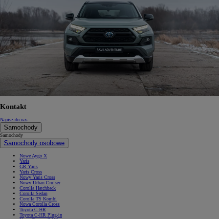
Kontakt
Napisz do nas
Samochody
Samochody
Samochody osobowe
Nowe Aygo X
Yaris
GR Yaris
Yaris Cross
Nowy Yaris Cross
Nowy Urban Cruiser
Corolla Hatchback
Corolla Sedan
Corolla TS Kombi
Nowa Corolla Cross
Toyota C-HR
Toyota C-HR Plug-in