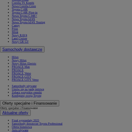
Corolla TS Kombi
Nowa Corolla Cross
Toyota C-HR
Toyota C-HR Plug-in
Nowa Toyota C-HR+
Nowa Toyota bZ4X
Nowa Toyota bZ4X Touring
Camry
Prius
Mirai
Nowy RAV4
Land Cruiser
Nowy GR GT
Samochody dostawcze
Hilux
Nowy Hilux
Nowy Hilux Electric
PROACE Max
PROACE
PROACE Verso
PROACE CITY
PROACE CITY Verso
Samochody używane
Umów się na jazdę testową
Zobacz wszystkie cenniki
Konfiguruj swoją Toyotę
Oferty specjalne i Finansowanie
Oferty specjalne i Finansowanie
Aktualne oferty
Finał wyprzedaży 2025
Samochody dostawcze Toyota Professional
Oferta biznesowa
Auta używane