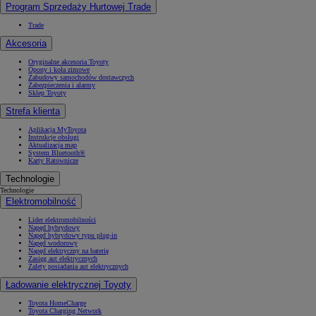
Program Sprzedaży Hurtowej Trade
Trade
Akcesoria
Oryginalne akcesoria Toyoty
Opony i koła zimowe
Zabudowy samochodów dostawczych
Zabezpieczenia i alarmy
Sklep Toyoty
Strefa klienta
Aplikacja MyToyota
Instrukcje obsługi
Aktualizacja map
System Bluetooth®
Karty Ratownicze
Technologie
Technologie
Elektromobilność
Lider elektromobilności
Napęd hybrydowy
Napęd hybrydowy typu plug-in
Napęd wodorowy
Napęd elektryczny na baterię
Zasięg aut elektrycznych
Zalety posiadania aut elektrycznych
Ładowanie elektrycznej Toyoty
Toyota HomeCharge
Toyota Charging Network