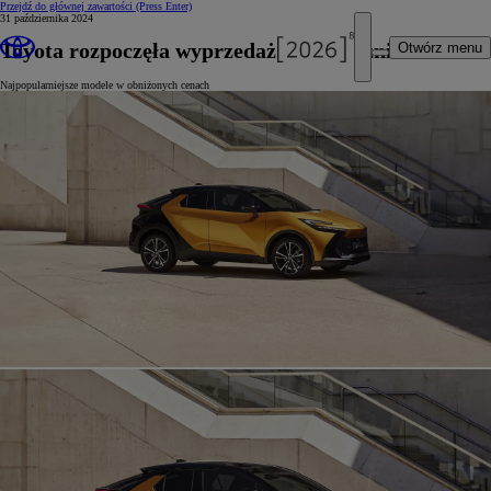
Przejdź do głównej zawartości
(Press Enter)
31 października 2024
Toyota rozpoczęła wyprzedaż aut z rocznika 2024
Otwórz menu
Najpopularniejsze modele w obniżonych cenach