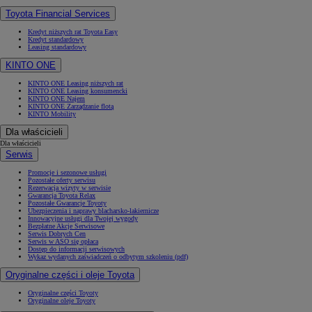
Toyota Financial Services
Kredyt niższych rat Toyota Easy
Kredyt standardowy
Leasing standardowy
KINTO ONE
KINTO ONE Leasing niższych rat
KINTO ONE Leasing konsumencki
KINTO ONE Najem
KINTO ONE Zarządzanie flotą
KINTO Mobility
Dla właścicieli
Dla właścicieli
Serwis
Promocje i sezonowe usługi
Pozostałe oferty serwisu
Rezerwacja wizyty w serwisie
Gwarancja Toyota Relax
Pozostałe Gwarancje Toyoty
Ubezpieczenia i naprawy blacharsko-lakiernicze
Innowacyjne usługi dla Twojej wygody
Bezpłatne Akcje Serwisowe
Serwis Dobrych Cen
Serwis w ASO się opłaca
Dostęp do informacji serwisowych
Wykaz wydanych zaświadczeń o odbytym szkoleniu (pdf)
Oryginalne części i oleje Toyota
Oryginalne części Toyoty
Oryginalne oleje Toyoty