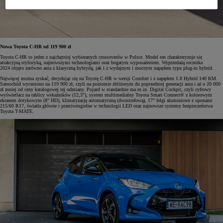
Nowa Toyota C-HR od 119 900 zł
Toyota C-HR to jeden z najchętniej wybieranych crossoverów w Polsce. Model ten charakteryzuje się
atrakcyjną stylistyką, najnowszymi technologiami oraz bogatym wyposażeniem. Wyprzedażą rocznika
2024 objęto zarówno auta z klasyczną hybrydą, jak i z wydajnym i mocnym napędem typu plug-in hybrid.
Najwięcej można zyskać, decydując się na Toyotę C-HR w wersji Comfort i z napędem 1.8 Hybrid 140 KM.
Samochód wyceniono na 119 900 zł, czyli na poziomie zbliżonym do poprzedniej generacji auta i aż o 20 000
zł mniej od ceny katalogowej tej odmiany. Pojazd w standardzie ma m.in. Digital Cockpit, czyli cyfrowy
wyświetlacz na tablicy wskaźników (12,3"), system multimedialny Toyota Smart Connect® z kolorowym
ekranem dotykowym (8" HD), klimatyzację automatyczną (dwustrefową), 17" felgi aluminiowe z oponami
215/60 R17, światła główne i przeciwmgielne w technologii LED oraz najnowsze systemy bezpieczeństwa
Toyota T-MATE.