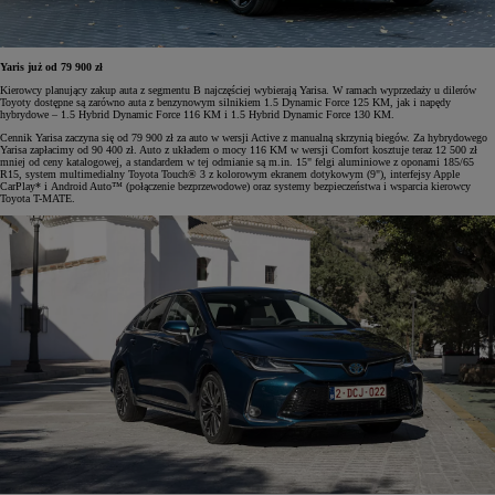
Yaris już od 79 900 zł
Kierowcy planujący zakup auta z segmentu B najczęściej wybierają Yarisa. W ramach wyprzedaży u dilerów
Toyoty dostępne są zarówno auta z benzynowym silnikiem 1.5 Dynamic Force 125 KM, jak i napędy
hybrydowe – 1.5 Hybrid Dynamic Force 116 KM i 1.5 Hybrid Dynamic Force 130 KM.
Cennik Yarisa zaczyna się od 79 900 zł za auto w wersji Active z manualną skrzynią biegów. Za hybrydowego
Yarisa zapłacimy od 90 400 zł. Auto z układem o mocy 116 KM w wersji Comfort kosztuje teraz 12 500 zł
mniej od ceny katalogowej, a standardem w tej odmianie są m.in. 15" felgi aluminiowe z oponami 185/65
R15, system multimedialny Toyota Touch® 3 z kolorowym ekranem dotykowym (9"), interfejsy Apple
CarPlay* i Android Auto™ (połączenie bezprzewodowe) oraz systemy bezpieczeństwa i wsparcia kierowcy
Toyota T-MATE.