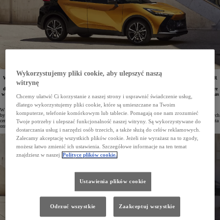
Wykorzystujemy pliki cookie, aby ulepszyć naszą
W salonach Toyoty rozpoczęła się wyprzedaż bestsellerów z 2024 roku produkcji. Nowa Toyota C-HR
witrynę
jest teraz dostępna od 119 900 zł, a Yaris – od 79 900 zł. Corollę Sedan można nabyć z rabatem
do 17 000 zł. Promocyjna oferta obejmuje również zabezpieczenie antykradzieżowe Meta System, które
w przypadku wybranych modeli można dokupić za 1 zł. Niewątpliwym atutem jest również krótki czas
Chcemy ułatwić Ci korzystanie z naszej strony i usprawnić świadczenie usług,
oczekiwania na zamówione auto.
dlatego wykorzystujemy pliki cookie, które są umieszczane na Twoim
W salonach Toyoty w Polsce trwa wyprzedaż samochodów z 2024 roku produkcji. To doskonała możliwość,
komputerze, telefonie komórkowym lub tablecie. Pomagają one nam zrozumieć
by zmienić samochód na nowy jeszcze przed końcem roku, korzystając z wysokich rabatów. Auta w obniżonych
cenach są dostępne od ręki. Przygotowano także bardzo atrakcyjne i elastyczne formy finansowania zakupu auta
Twoje potrzeby i ulepszać funkcjonalność naszej witryny. Są wykorzystywane do
oraz promocyjne ceny na akcesoria dodatkowe, w tym na zabezpieczenia antykradzieżowa.
dostarczania usług i narzędzi osób trzecich, a także służą do celów reklamowych.
Zalecamy akceptację wszystkich plików cookie. Jeżeli nie wyrażasz na to zgody,
możesz łatwo zmienić ich ustawienia. Szczegółowe informacje na ten temat
znajdziesz w naszej
Polityce plików cookie.
Ustawienia plików cookie
Odrzuć wszystkie
Zaakceptuj wszystkie