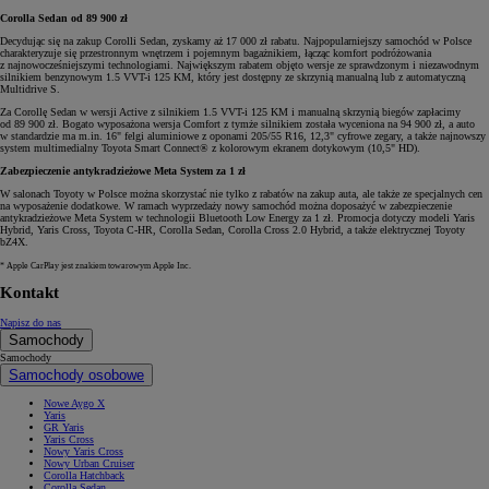
Corolla Sedan od 89 900 zł
Decydując się na zakup Corolli Sedan, zyskamy aż 17 000 zł rabatu. Najpopularniejszy samochód w Polsce
charakteryzuje się przestronnym wnętrzem i pojemnym bagażnikiem, łącząc komfort podróżowania
z najnowocześniejszymi technologiami. Największym rabatem objęto wersje ze sprawdzonym i niezawodnym
silnikiem benzynowym 1.5 VVT-i 125 KM, który jest dostępny ze skrzynią manualną lub z automatyczną
Multidrive S.
Za Corollę Sedan w wersji Active z silnikiem 1.5 VVT-i 125 KM i manualną skrzynią biegów zapłacimy
od 89 900 zł. Bogato wyposażona wersja Comfort z tymże silnikiem została wyceniona na 94 900 zł, a auto
w standardzie ma m.in. 16" felgi aluminiowe z oponami 205/55 R16, 12,3" cyfrowe zegary, a także najnowszy
system multimedialny Toyota Smart Connect® z kolorowym ekranem dotykowym (10,5" HD).
Zabezpieczenie antykradzieżowe Meta System za 1 zł
W salonach Toyoty w Polsce można skorzystać nie tylko z rabatów na zakup auta, ale także ze specjalnych cen
na wyposażenie dodatkowe. W ramach wyprzedaży nowy samochód można doposażyć w zabezpieczenie
antykradzieżowe Meta System w technologii Bluetooth Low Energy za 1 zł. Promocja dotyczy modeli Yaris
Hybrid, Yaris Cross, Toyota C-HR, Corolla Sedan, Corolla Cross 2.0 Hybrid, a także elektrycznej Toyoty
bZ4X.
* Apple CarPlay jest znakiem towarowym Apple Inc.
Kontakt
Napisz do nas
Samochody
Samochody
Samochody osobowe
Nowe Aygo X
Yaris
GR Yaris
Yaris Cross
Nowy Yaris Cross
Nowy Urban Cruiser
Corolla Hatchback
Corolla Sedan