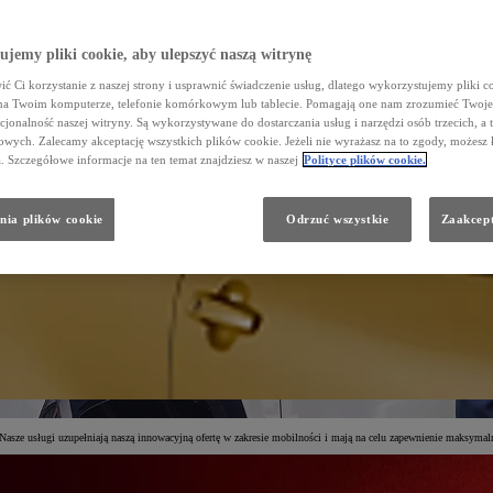
jemy pliki cookie, aby ulepszyć naszą witrynę
ć Ci korzystanie z naszej strony i usprawnić świadczenie usług, dlatego wykorzystujemy pliki co
na Twoim komputerze, telefonie komórkowym lub tablecie. Pomagają one nam zrozumieć Twoje 
cjonalność naszej witryny. Są wykorzystywane do dostarczania usług i narzędzi osób trzecich, a 
wych. Zalecamy akceptację wszystkich plików cookie. Jeżeli nie wyrażasz na to zgody, możesz 
a. Szczegółowe informacje na ten temat znajdziesz w naszej
Polityce plików cookie.
nia plików cookie
Odrzuć wszystkie
Zaakcept
Nasze usługi uzupełniają naszą innowacyjną ofertę w zakresie mobilności i mają na celu zapewnienie maksymal