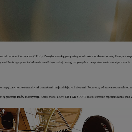
cial Services Corporation (TFSC). Zarządza szeroką gamą usług w zakresie mobilności w całej Europie i wspie
się mobilnością poprzez świadczenie wszelkiego rodzaju usług związanych z transportem osób na całym świecie
 napędzany jest ekstremalnymi warunkami i najtrudniejszymi drogami. Począwszy od zaawansowanych techno
ową generację fanów motoryzacji. Każdy model z serii GR i GR SPORT został starannie zaprojektowany jako