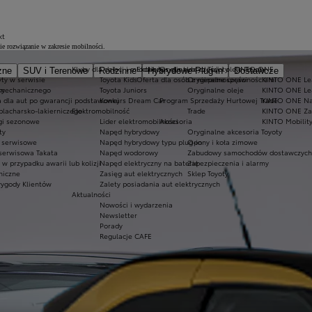
kt
 rozwiązanie w zakresie mobilności.
Kluby dla dzieci i młodzieży
Ekobonus dla hybryd Toyoty
Oryginalne części i oleje Toyoty
KINTO ONE
zne
SUV i Terenowe
Rodzinne
Hybrydowe Plug-in
Dostawcze
ty w serwisie
Toyota Kids
Oferta dla osób z niepełnosprawnościami
Oryginalne części
KINTO ONE Lea
sy
 mechanicznego
Toyota Juniors
Oryginalne oleje
KINTO ONE Le
a dla aut po gwarancji podstawowej
Konkurs Dream Car
Program Sprzedaży Hurtowej Trade
KINTO ONE N
blacharsko-lakierniczego
Elektromobilność
Trade
KINTO ONE Zar
ugi sezonowe
Lider elektromobilności
Akcesoria
KINTO Mobilit
ty
Napęd hybrydowy
Oryginalne akcesoria Toyoty
e serwisowe
Napęd hybrydowy typu plug-in
Opony i koła zimowe
 serwisowa Takata
Napęd wodorowy
Zabudowy samochodów dostawczych
 przypadku awarii lub kolizji
Napęd elektryczny na baterię
Zabezpieczenia i alarmy
niczne
Zasięg aut elektrycznych
Sklep Toyoty
wygody Klientów
Zalety posiadania aut elektrycznych
Aktualności
Nowości i wydarzenia
Newsletter
Porady
Regulacje CAFE