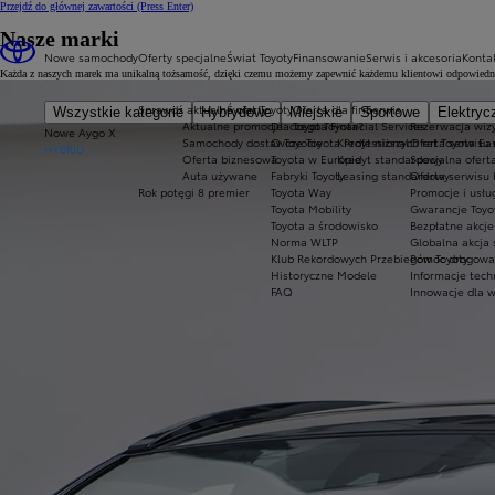
Przejdź do głównej zawartości
(Press Enter)
Nasze marki
Nowe samochody
Oferty specjalne
Świat Toyoty
Finansowanie
Serwis i akcesoria
Konta
Każda z naszych marek ma unikalną tożsamość, dzięki czemu możemy zapewnić każdemu klientowi odpowiednie
Sprawdź aktualne oferty
Świat Toyoty
Oferta dla firm
Serwis
Wszystkie kategorie
Hybrydowe
Miejskie
Sportowe
Elektryc
Aktualne promocje
Dlaczego Toyota?
Toyota Financial Services
Rezerwacja wizy
Nowe Aygo X
Samochody dostawcze Toyota Professional
O Toyocie
Kredyt niższych rat Toyota Ea
Oferta serwisu
HYBRID
Oferta biznesowa
Toyota w Europie
Kredyt standardowy
Specjalna ofert
Auta używane
Fabryki Toyoty
Leasing standardowy
Oferta serwisu 
Rok potęgi 8 premier
Toyota Way
Promocje i usł
Toyota Mobility
Gwarancje Toyo
Toyota a środowisko
Bezpłatne akcj
Norma WLTP
Globalna akcja
Klub Rekordowych Przebiegów Toyoty
Pomoc drogowa w
Historyczne Modele
Informacje tech
FAQ
Innowacje dla 