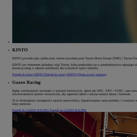
Od
105 300 zł
Corolla Hatchback
HYBRID
KINTO
KINTO powstało jako spółka joint venture powołana przez Toyota Motor Europe (TME) i Toyota Finan
KINTO jest elementem globalnej wizji Toyoty, która przekształca się w przedsiębiorstwo zajmujące 
dostawcą usług w zakresie mobilności dla wszystkich typów klientów.
Przejdź do strony KINTO
Przejdź do strony KINTO
(Opens in new window)
Gazoo Racing
Będąc wielokrotnymi mistrzami w sportach motorowych, takich jak WRC, WEC i W2RC, nasz rozwój
zrównoważonych sportów motorowych, aby zapewnić radość i emocje naszym fanom i klientom.
To tu doskonalimy umiejętności naszych pracowników, dopracowujemy nasze produkty i tworzymy n
klasy premium.
Przejdź do GAZOO RACING
Przejdź do GAZOO RACING