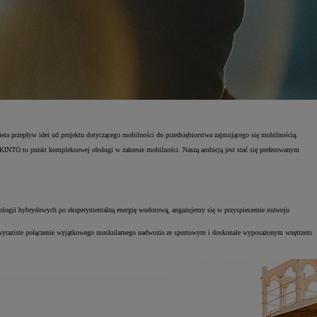
ra przepływ idei od projektu dotyczącego mobilności do przedsiębiorstwa zajmującego się mobilnością.
. KINTO to punkt kompleksowej obsługi w zakresie mobilności. Naszą ambicją jest stać się preferowanym
logii hybrydowych po eksperymentalną energię wodorową, angażujemy się w przyspieszenie rozwoju
 wyraziste połączenie wyjątkowego muskularnego nadwozia ze sportowym i doskonale wyposażonym wnętrzem