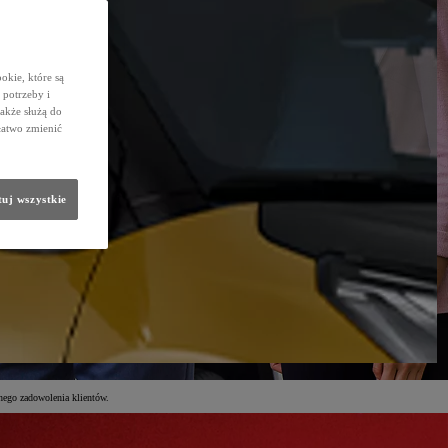
okie, które są
potrzeby i
także służą do
łatwo zmienić
uj wszystkie
nego zadowolenia klientów.