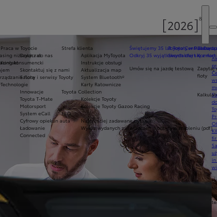
Praca w Toyocie
Strefa klienta
Świętujemy 35 lat Toyoty w Polsce
Toyota Central Europ
Zarządza
sing niższych rat
Dołącz do nas
Aplikacja MyToyota
Odkryj 35 wyjątkowych ofert
Skontaktuj się z nam
Komfort 
Ak
asing konsumencki
Kontakt
Instrukcje obsługi
pr
Umów się na jazdę testową
Zapytaj 
ajem
Skontaktuj się z nami
Aktualizacja map
Ce
floty
ządzanie flotą
Salony i serwisy Toyoty
System Bluetooth®
ws
y
Technologie
Karty Ratownicze
mo
Innowacje
Toyota Collection
Kalkulat
S
Toyota T-Mate
Kolekcje Toyoty
do
Motorsport
Kolekcje Toyoty Gazoo Racing
To
System eCall
FAQ
Pr
Cyfrowy opiekun auta
Najczęściej zadawane pytania
Of
Ładowanie
Wykaz wydanych zaświadczeń o odbytym szkoleniu (pdf)
KI
Connected
fi
S
u
in
w
U
si
ja
te