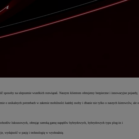
aleźć sposoby na ulepszenie wszelkich rozwiązań. Naszym klientom oferujemy bezpieczne i innowacyjne pojazdy,
nie o unikalnych potrzebach w zakresie mobilności każdej osoby i dbanie nie tylko o naszych kierowców, ale o
samochodów luksusowych, oferując szeroką gamę napędów hybrydowych, hybrydowych typu plug-in i
je, wydajność w pasję i technologię w wyobraźnię.