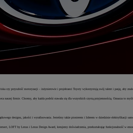
wiska czy przyszłość motoryzacji – inżynierowie i projektanci Toyoty wykorzystują swój talent i pasję, aby zn
ca naszej firmie. Chcemy, aby każda podróż stawała się dla wszystkich czystą przyjemnością. Oznacza to myśle
tkowego designu, jakości i wyrafinowania. Jesteśmy także pionierem i liderem w dziedzinie elektryfikacji 
ersect, LOFT by Lexus i Lexus Design Award, kreujemy doświadczenia, przekształcając funkcjonalność w emoc