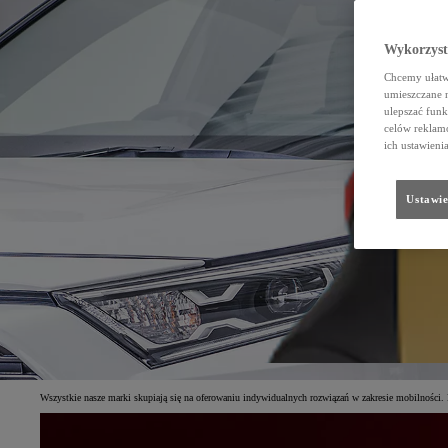
Wykorzystu
Chcemy ułatwi
umieszczane 
ulepszać funk
celów reklamo
ich ustawieni
Ustawie
Wszystkie nasze marki skupiają się na oferowaniu indywidualnych rozwiązań w zakresie mobilności. 