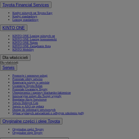
Toyota Financial Services
Kredyt niższych rat Toyota Easy
Kredyt standardowy
Leasing standardowy
KINTO ONE
KINTO ONE Leasing niższych rat
KINTO ONE Leasing konsumencki
KINTO ONE Najem
KINTO ONE Zarządzanie flotą
KINTO Mobility
Dla właścicieli
Dla właścicieli
Serwis
Promocje i sezonowe usługi
Pozostałe oferty serwisu
Rezerwacja wizyty w serwisie
Gwarancja Toyota Relax
Pozostałe Gwarancje Toyoty
Ubezpieczenia i naprawy blacharsko-lakiernicze
Innowacyjne usługi dla Twojej wygody
Bezpłatne Akcje Serwisowe
Serwis Dobrych Cen
Serwis w ASO się opłaca
Dostęp do informacji serwisowych
Wykaz wydanych zaświadczeń o odbytym szkoleniu (pdf)
Oryginalne części i oleje Toyota
Oryginalne części Toyoty
Oryginalne oleje Toyoty