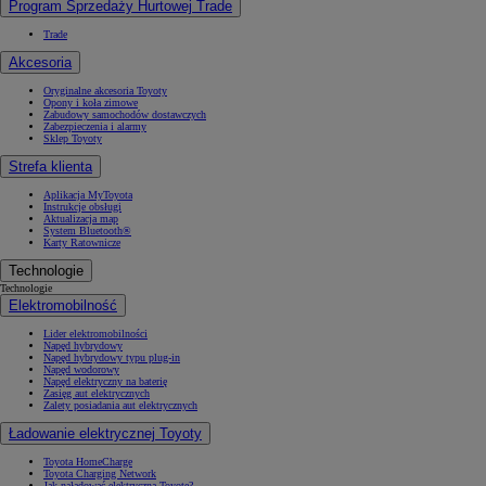
Program Sprzedaży Hurtowej Trade
Trade
Akcesoria
Oryginalne akcesoria Toyoty
Opony i koła zimowe
Zabudowy samochodów dostawczych
Zabezpieczenia i alarmy
Sklep Toyoty
Strefa klienta
Aplikacja MyToyota
Instrukcje obsługi
Aktualizacja map
System Bluetooth®
Karty Ratownicze
Technologie
Technologie
Elektromobilność
Lider elektromobilności
Napęd hybrydowy
Napęd hybrydowy typu plug-in
Napęd wodorowy
Napęd elektryczny na baterię
Zasięg aut elektrycznych
Zalety posiadania aut elektrycznych
Ładowanie elektrycznej Toyoty
Toyota HomeCharge
Toyota Charging Network
Jak naładować elektryczną Toyotę?