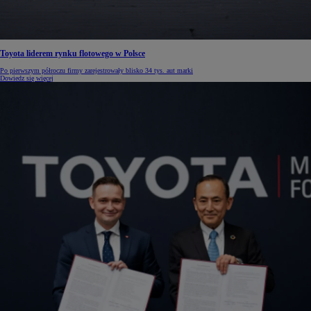
Toyota liderem rynku flotowego w Polsce
Po pierwszym półroczu firmy zarejestrowały blisko 34 tys. aut marki
Dowiedz się więcej