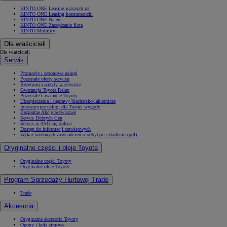
KINTO ONE Leasing niższych rat
KINTO ONE Leasing konsumencki
KINTO ONE Najem
KINTO ONE Zarządzanie flotą
KINTO Mobility
Dla właścicieli
Dla właścicieli
Serwis
Promocje i sezonowe usługi
Pozostałe oferty serwisu
Rezerwacja wizyty w serwisie
Gwarancja Toyota Relax
Pozostałe Gwarancje Toyoty
Ubezpieczenia i naprawy blacharsko-lakiernicze
Innowacyjne usługi dla Twojej wygody
Bezpłatne Akcje Serwisowe
Serwis Dobrych Cen
Serwis w ASO się opłaca
Dostęp do informacji serwisowych
Wykaz wydanych zaświadczeń o odbytym szkoleniu (pdf)
Oryginalne części i oleje Toyota
Oryginalne części Toyoty
Oryginalne oleje Toyoty
Program Sprzedaży Hurtowej Trade
Trade
Akcesoria
Oryginalne akcesoria Toyoty
Opony i koła zimowe