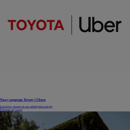
Nowy program Toyoty i Ubera
Łatwiejszy dostęp do aut zelektryfikowanych
Dowiedz się więcej