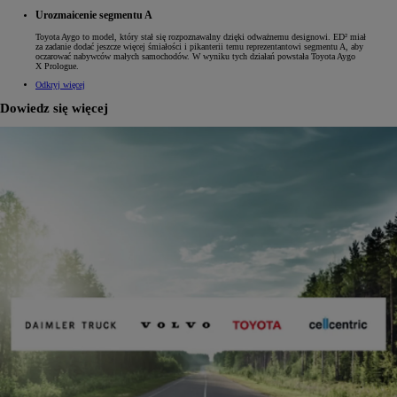
Urozmaicenie segmentu A
Toyota Aygo to model, który stał się rozpoznawalny dzięki odważnemu designowi. ED² miał
za zadanie dodać jeszcze więcej śmiałości i pikanterii temu reprezentantowi segmentu A, aby
oczarować nabywców małych samochodów. W wyniku tych działań powstała Toyota Aygo
X Prologue.
Odkryj więcej
Dowiedz się więcej