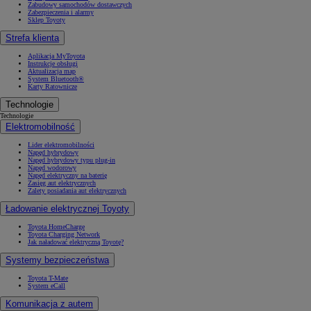
Zabudowy samochodów dostawczych
Zabezpieczenia i alarmy
Sklep Toyoty
Strefa klienta
Aplikacja MyToyota
Instrukcje obsługi
Aktualizacja map
System Bluetooth®
Karty Ratownicze
Technologie
Technologie
Elektromobilność
Lider elektromobilności
Napęd hybrydowy
Napęd hybrydowy typu plug-in
Napęd wodorowy
Napęd elektryczny na baterię
Zasięg aut elektrycznych
Zalety posiadania aut elektrycznych
Ładowanie elektrycznej Toyoty
Toyota HomeCharge
Toyota Charging Network
Jak naładować elektryczną Toyotę?
Systemy bezpieczeństwa
Toyota T-Mate
System eCall
Komunikacja z autem