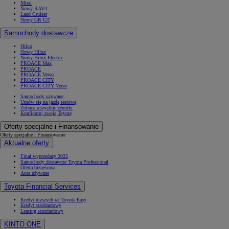
Mirai
Nowy RAV4
Land Cruiser
Nowy GR GT
Samochody dostawcze
Hilux
Nowy Hilux
Nowy Hilux Electric
PROACE Max
PROACE
PROACE Verso
PROACE CITY
PROACE CITY Verso
Samochody używane
Umów się na jazdę testową
Zobacz wszystkie cenniki
Konfiguruj swoją Toyotę
Oferty specjalne i Finansowanie
Oferty specjalne i Finansowanie
Aktualne oferty
Finał wyprzedaży 2025
Samochody dostawcze Toyota Professional
Oferta biznesowa
Auta używane
Toyota Financial Services
Kredyt niższych rat Toyota Easy
Kredyt standardowy
Leasing standardowy
KINTO ONE