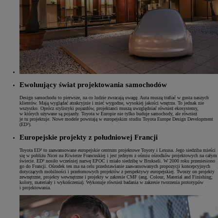
Ewoluujący świat projektowania samochodów
Design samochodu to pierwsze, na co ludzie zwracają uwagę. Auta muszą trafiać w gusta naszych
klientów. Mają wyglądać atrakcyjnie i mieć wygodne, wysokiej jakości wnętrza. To jednak nie
wszystko. Oprócz stylistyki pojazdów, projektanci muszą uwzględniać również ekosystemy,
w których używane są pojazdy. Toyota w Europie nie tylko buduje samochody, ale również
je tu projektuje. Nowe modele powstają w europejskim studiu Toyota Europe Design Development
(ED²).
Europejskie projekty z południowej Francji
Toyota ED² to zaawansowane europejskie centrum projektowe Toyoty i Lexusa. Jego siedziba mieści
się w pobliżu Nicei na Riwierze Francuskiej i jest jednym z ośmiu ośrodków projektowych na całym
świecie. ED² nosiło wcześniej nazwę EPOC i miało siedzibę w Brukseli. W 2000 roku przeniesiono
go do Francji. Ośrodek ten ma na celu przedstawianie zaawansowanych propozycji koncepcyjnych
dotyczących mobilności i przełomowych projektów z perspektywy europejskiej. Tworzy on projekty
zewnętrzne, projekty wewnętrzne i projekty w zakresie CMF (ang. Colour, Material and Finishing;
kolory, materiały i wykończenia). Wykonuje również badania w zakresie tworzenia prototypów
i projektowania.