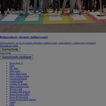
Różnorodność, równość i inkluzywność
Zobowiązujemy się do stworzenia najbardziej zróżnicowanej, sprawiedliwej i inkluzywnej organizacji
Dowiedz się więcej
Samochody
Samochody
Samochody osobowe
Nowe Aygo X
Yaris
GR Yaris
Yaris Cross
Nowy Yaris Cross
Nowy Urban Cruiser
Corolla Hatchback
Corolla Sedan
Corolla TS Kombi
Nowa Corolla Cross
Toyota C-HR
Toyota C-HR Plug-in
Nowa Toyota C-HR+
Nowa Toyota bZ4X
Nowa Toyota bZ4X Touring
Camry
Prius