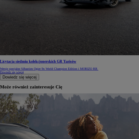
Licytacja siedmiu kolekcjonerskich GR Yarisów
Wersje specjalne Sébastien Ogier 9x World Champion Edition i MORIZO RR
Dowiedz się więcej
Dowiedz się więcej
Może również zainteresuje Cię