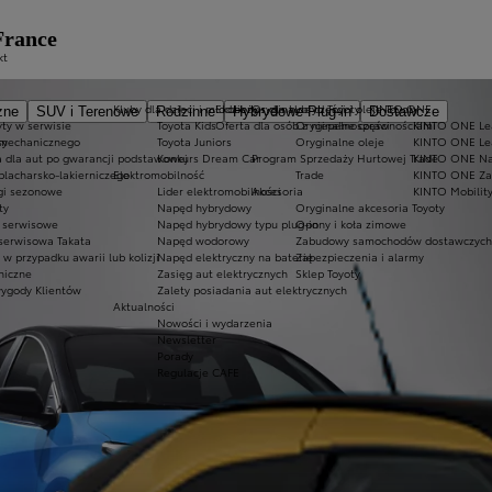
France
kt
Kluby dla dzieci i młodzieży
Ekobonus dla hybryd Toyoty
Oryginalne części i oleje Toyoty
KINTO ONE
zne
SUV i Terenowe
Rodzinne
Hybrydowe Plug-in
Dostawcze
ty w serwisie
Toyota Kids
Oferta dla osób z niepełnosprawnościami
Oryginalne części
KINTO ONE Lea
sy
 mechanicznego
Toyota Juniors
Oryginalne oleje
KINTO ONE Le
a dla aut po gwarancji podstawowej
Konkurs Dream Car
Program Sprzedaży Hurtowej Trade
KINTO ONE N
blacharsko-lakierniczego
Elektromobilność
Trade
KINTO ONE Zar
ugi sezonowe
Lider elektromobilności
Akcesoria
KINTO Mobilit
ty
Napęd hybrydowy
Oryginalne akcesoria Toyoty
e serwisowe
Napęd hybrydowy typu plug-in
Opony i koła zimowe
 serwisowa Takata
Napęd wodorowy
Zabudowy samochodów dostawczych
 przypadku awarii lub kolizji
Napęd elektryczny na baterię
Zabezpieczenia i alarmy
niczne
Zasięg aut elektrycznych
Sklep Toyoty
wygody Klientów
Zalety posiadania aut elektrycznych
Aktualności
Nowości i wydarzenia
Newsletter
Porady
Regulacje CAFE