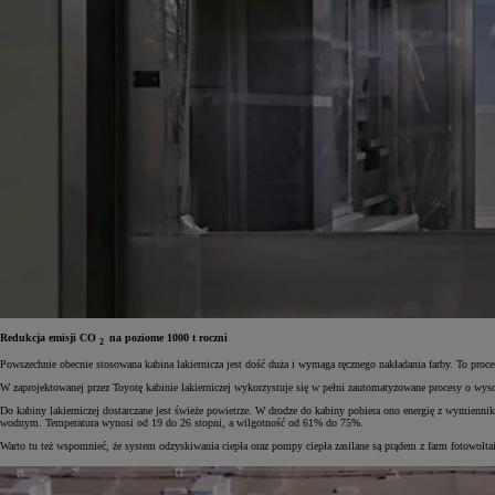
Redukcja emisji CO
na poziome 1000 t roczni
2
Powszechnie obecnie stosowana kabina lakiernicza jest dość duża i wymaga ręcznego nakładania farby. To proc
W zaprojektowanej przez Toyotę kabinie lakierniczej wykorzystuje się w pełni zautomatyzowane procesy o wys
Do kabiny lakierniczej dostarczane jest świeże powietrze. W drodze do kabiny pobiera ono energię z wymiennika
wodnym. Temperatura wynosi od 19 do 26 stopni, a wilgotność od 61% do 75%.
Warto tu też wspomnieć, że system odzyskiwania ciepła oraz pompy ciepła zasilane są prądem z farm fotowolta