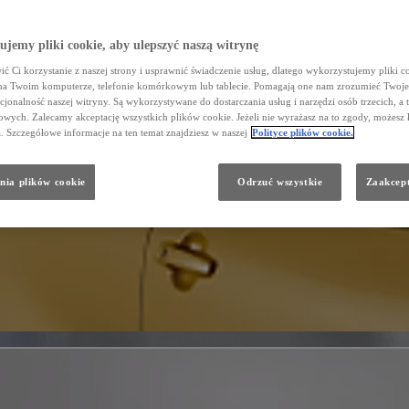
jemy pliki cookie, aby ulepszyć naszą witrynę
ć Ci korzystanie z naszej strony i usprawnić świadczenie usług, dlatego wykorzystujemy pliki co
na Twoim komputerze, telefonie komórkowym lub tablecie. Pomagają one nam zrozumieć Twoje 
cjonalność naszej witryny. Są wykorzystywane do dostarczania usług i narzędzi osób trzecich, a 
wych. Zalecamy akceptację wszystkich plików cookie. Jeżeli nie wyrażasz na to zgody, możesz 
a. Szczegółowe informacje na ten temat znajdziesz w naszej
Polityce plików cookie.
nia plików cookie
Odrzuć wszystkie
Zaakcept