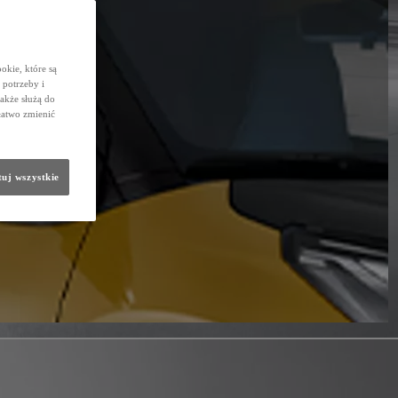
okie, które są
potrzeby i
także służą do
łatwo zmienić
uj wszystkie