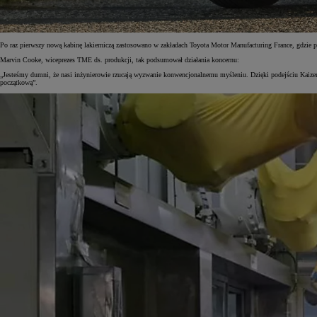
Po raz pierwszy nową kabinę lakierniczą zastosowano w zakładach Toyota Motor Manufacturing France, gdzie 
Marvin Cooke, wiceprezes TME ds. produkcji, tak podsumował działania koncernu:
„Jesteśmy dumni, że nasi inżynierowie rzucają wyzwanie konwencjonalnemu myśleniu. Dzięki podejściu Kaizen i
początkową”.