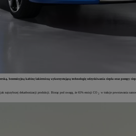
rską, bezemisyjną kabinę lakierniczą wykorzystującą technologię odzyskiwania ciepła oraz pompy ciep
jak najszybszej dekarbonizacji produkcji. Biorąc pod uwagę, że 65% emisji CO
w trakcje powstawania samoc
2