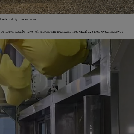
 zderzaków do tych samochodów.
 do redukcji kosztów, nawet jeśli proponowane rozwiązanie może wiązać się z nieco wyższą inwestycją