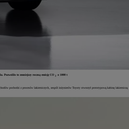
ła. Pozwoliło to zmniejszy roczną emisję CO
o 1000 t
2
hodów pochodzi z procesów lakierniczych, zespół inżynierów Toyoty stworzył prototypową kabinę lakierniczą