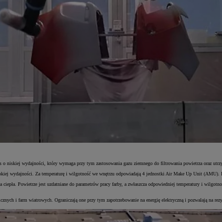
es o niskiej wydajności, który wymaga przy tym zastosowania gazu ziemnego do filtrowania powietrza oraz utrz
okiej wydajności. Za temperaturę i wilgotność we wnętrzu odpowiadają 4 jednostki Air Make Up Unit (AMU). D
 ciepła. Powietrze jest uzdatniane do parametrów pracy farby, a zwłaszcza odpowiedniej temperatury i wilgotno
icznych i farm wiatrowych. Ograniczają one przy tym zapotrzebowanie na energię elektryczną i pozwalają na r