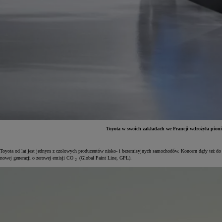
Toyota w swoich zakładach we Francji wdrożyła pionie
Toyota od lat jest jednym z czołowych producentów nisko- i bezemisyjnych samochodów. Koncern dąży też do 
Od
81 900 zł
nowej generacji o zerowej emisji CO
(Global Paint Line, GPL).
2
Yaris Cross
HYBRID