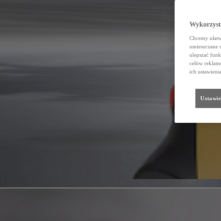
Wykorzystu
Chcemy ułatwi
umieszczane 
ulepszać funk
celów reklamo
ich ustawieni
Ustawie