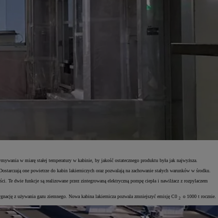
ymywania w miarę stałej temperatury w kabinie, by jakość ostatecznego produktu była jak najwyższa.
ostarczają one powietrze do kabin lakierniczych oraz pozwalają na zachowanie stałych warunków w środku.
ści. Te dwie funkcje są realizowane przez zintegrowaną elektryczną pompę ciepła i nawilżacz z rozpylaczem
ezygnację z używania gazu ziemnego. Nowa kabina lakiernicza pozwala zmniejszyć emisję C0
o 1000 t rocznie.
2