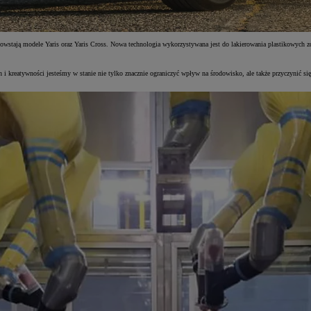
powstają modele Yaris oraz Yaris Cross. Nowa technologia wykorzystywana jest do lakierowania plastikowych
 kreatywności jesteśmy w stanie nie tylko znacznie ograniczyć wpływ na środowisko, ale także przyczynić się