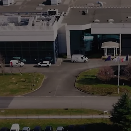
Od
105 300 zł
Corolla Hatchback
HYBRID