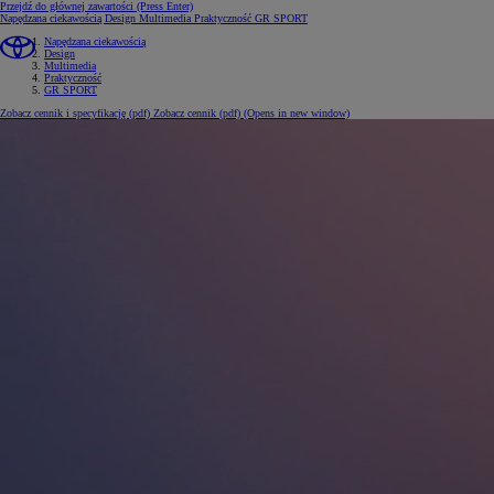
Przejdź do głównej zawartości
(Press Enter)
Napędzana ciekawością
Design
Multimedia
Praktyczność
GR SPORT
Napędzana ciekawością
Design
Multimedia
Praktyczność
GR SPORT
Zobacz cennik i specyfikację (pdf)
Zobacz cennik (pdf)
(Opens in new window)