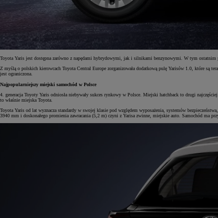
Toyota Yaris jest dostępna zarówno z napędami hybrydowymi, jak i silnikami benzynowymi. W tym ostatnim p
Z myślą o polskich kierowcach Toyota Central Europe zorganizowała dodatkową pulę Yarisów 1.0, które są ter
jest ograniczona.
Najpopularniejszy miejski samochód w Polsce
4. generacja Toyoty Yaris odniosła niebywały sukces rynkowy w Polsce. Miejski hatchback to drugi najczęście
to właśnie miejska Toyota.
Toyota Yaris od lat wyznacza standardy w swojej klasie pod względem wyposażenia, systemów bezpieczeństwa,
3940 mm i doskonałego promienia zawracania (5,2 m) czyni z Yarisa zwinne, miejskie auto. Samochód ma przy
Od
81 900 zł
Yaris Cross
HYBRID