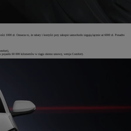
ci 1000 zł. Oznacza to, że rabaty i korzyści przy zakupie samochodu sięgają łącznie aż 6000 zł. Ponadto
omfort),
u pojazdu 60 000 kilometrów w ciągu okresu umowy, wersja Comfort).