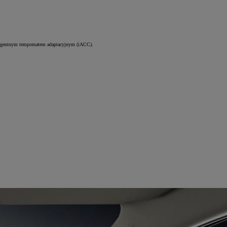
teligentnym tempomatem adaptacyjnym (iACC).