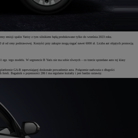
my emisji spalin Yarisy z tym silnikiem będą produkowane tylko do września 2023 roku.
00 zł od ceny podstawowej. Korzyści przy zakupie mogą sięgać nawet 6000 zł. Liczba aut objętych promocją
1 egz. tego modelu. W segmencie B Yaris nie ma sobie równych – co trzecie sprzedane auto tej klasy
 platformie GA-B zapewniającej doskonałe prowadzenie auta. Połączenie nadwozia o długości
oteli. Bagażnik o pojemności 286 l ma regularne kształty i jest bardzo ustawny.