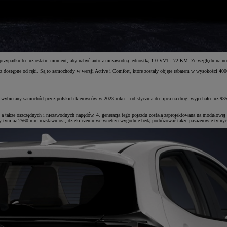
rzypadku to już ostatni moment, aby nabyć auto z niezawodną jednostką 1.0 VVT-i 72 KM. Ze względu na nor
az dostępne od ręki. Są to samochody w wersji Active i Comfort, które zostały objęte rabatem w wysokości 40
j wybierany samochód przez polskich kierowców w 2023 roku – od stycznia do lipca na drogi wyjechało już 935
 a także oszczędnych i niezawodnych napędów. 4. generacja tego pojazdu została zaprojektowana na modułowej
 tym aż 2560 mm rozstawu osi, dzięki czemu we wnętrzu wygodnie będą podróżować także pasażerowie tylnych f