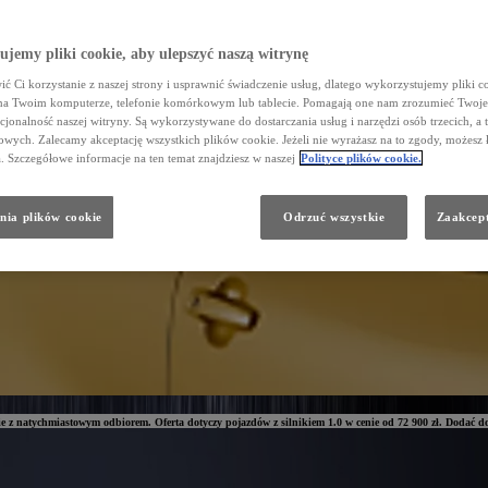
jemy pliki cookie, aby ulepszyć naszą witrynę
ć Ci korzystanie z naszej strony i usprawnić świadczenie usług, dlatego wykorzystujemy pliki co
na Twoim komputerze, telefonie komórkowym lub tablecie. Pomagają one nam zrozumieć Twoje 
cjonalność naszej witryny. Są wykorzystywane do dostarczania usług i narzędzi osób trzecich, a 
wych. Zalecamy akceptację wszystkich plików cookie. Jeżeli nie wyrażasz na to zgody, możesz 
a. Szczegółowe informacje na ten temat znajdziesz w naszej
Polityce plików cookie.
nia plików cookie
Odrzuć wszystkie
Zaakcept
rcie z natychmiastowym odbiorem. Oferta dotyczy pojazdów z silnikiem 1.0 w cenie od 72 900 zł. Dodać do