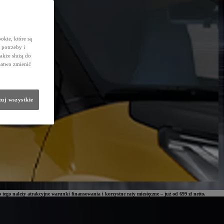
okie, które są
potrzeby i
także służą do
łatwo zmienić
uj wszystkie
 tego należy atrakcyjne warunki finansowania i korzystne raty miesięczne – już od 699 zł netto.