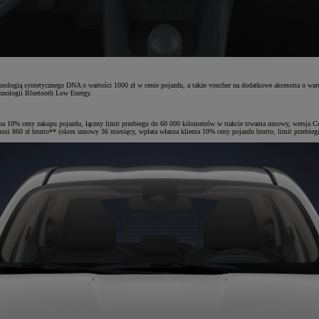
ologią syntetycznego DNA o wartości 1000 zł w cenie pojazdu, a także voucher na dodatkowe akcesoria o wartoś
chnologii Bluetooth Low Energy.
na 10% ceny zakupu pojazdu, łączny limit przebiegu do 60 000 kilometrów w trakcie trwania umowy, wersja C
860 zł brutto** (okres umowy 36 miesięcy, wpłata własna klienta 10% ceny pojazdu brutto, limit przebieg