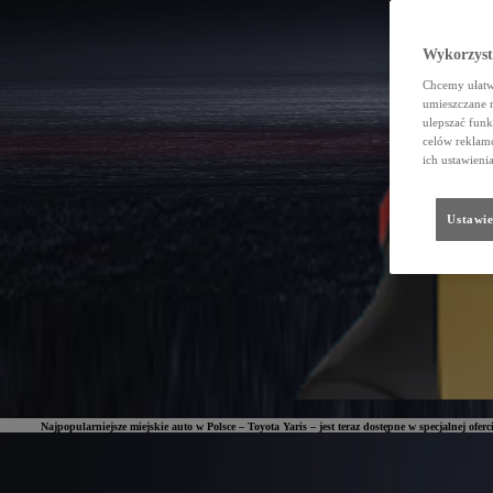
Wykorzystu
Chcemy ułatwi
umieszczane 
ulepszać funk
celów reklamo
ich ustawieni
Ustawie
Najpopularniejsze miejskie auto w Polsce – Toyota Yaris – jest teraz dostępne w specjalnej ofe