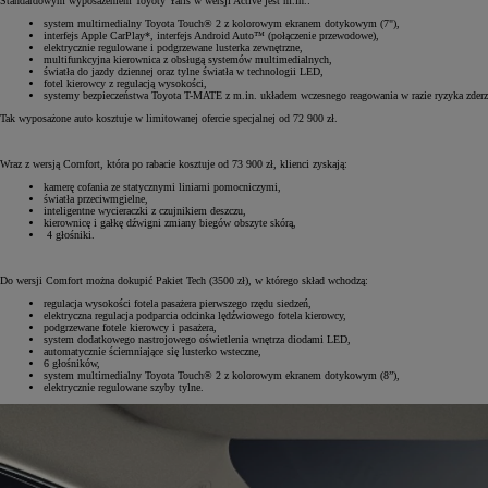
Standardowym wyposażeniem Toyoty Yaris w wersji Active jest m.in.:
system multimedialny Toyota Touch® 2 z kolorowym ekranem dotykowym (7"),
interfejs Apple CarPlay*, interfejs Android Auto™ (połączenie przewodowe),
elektrycznie regulowane i podgrzewane lusterka zewnętrzne,
multifunkcyjna kierownica z obsługą systemów multimedialnych,
światła do jazdy dziennej oraz tylne światła w technologii LED,
fotel kierowcy z regulacją wysokości,
systemy bezpieczeństwa Toyota T-MATE z m.in. układem wczesnego reagowania w razie ryzyka zder
Tak wyposażone auto kosztuje w limitowanej ofercie specjalnej od 72 900 zł.
Wraz z wersją Comfort, która po rabacie kosztuje od 73 900 zł, klienci zyskają:
kamerę cofania ze statycznymi liniami pomocniczymi,
światła przeciwmgielne,
inteligentne wycieraczki z czujnikiem deszczu,
kierownicę i gałkę dźwigni zmiany biegów obszyte skórą,
4 głośniki.
Do wersji Comfort można dokupić Pakiet Tech (3500 zł), w którego skład wchodzą:
regulacja wysokości fotela pasażera pierwszego rzędu siedzeń,
elektryczna regulacja podparcia odcinka lędźwiowego fotela kierowcy,
podgrzewane fotele kierowcy i pasażera,
system dodatkowego nastrojowego oświetlenia wnętrza diodami LED,
automatycznie ściemniające się lusterko wsteczne,
6 głośników,
system multimedialny Toyota Touch® 2 z kolorowym ekranem dotykowym (8”),
elektrycznie regulowane szyby tylne.