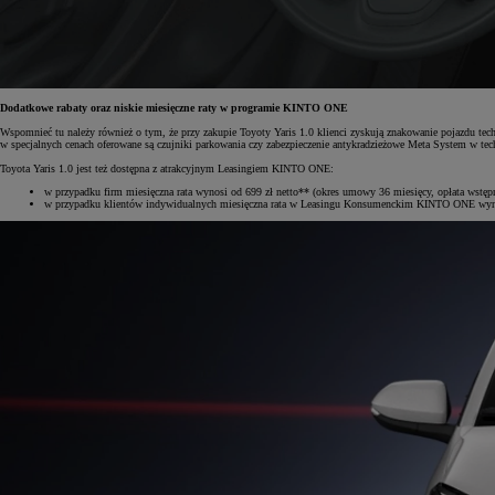
Od
105 300 zł
Dodatkowe rabaty oraz niskie miesięczne raty w programie KINTO ONE
Corolla Hatchback
Wspomnieć tu należy również o tym, że przy zakupie Toyoty Yaris 1.0 klienci zyskują znakowanie pojazdu techn
HYBRID
w specjalnych cenach oferowane są czujniki parkowania czy zabezpieczenie antykradzieżowe Meta System w te
Toyota Yaris 1.0 jest też dostępna z atrakcyjnym Leasingiem KINTO ONE:
w przypadku firm miesięczna rata wynosi od 699 zł netto** (okres umowy 36 miesięcy, opłata wstęp
w przypadku klientów indywidualnych miesięczna rata w Leasingu Konsumenckim KINTO ONE wynosi 