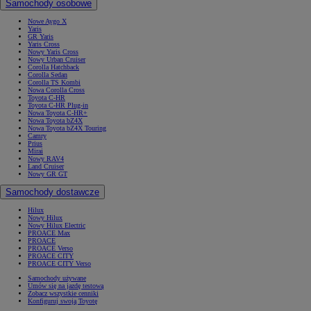
Samochody osobowe
Nowe Aygo X
Yaris
GR Yaris
Yaris Cross
Nowy Yaris Cross
Nowy Urban Cruiser
Corolla Hatchback
Corolla Sedan
Corolla TS Kombi
Nowa Corolla Cross
Toyota C-HR
Toyota C-HR Plug-in
Nowa Toyota C-HR+
Nowa Toyota bZ4X
Nowa Toyota bZ4X Touring
Camry
Prius
Mirai
Nowy RAV4
Land Cruiser
Nowy GR GT
Samochody dostawcze
Hilux
Nowy Hilux
Nowy Hilux Electric
PROACE Max
PROACE
PROACE Verso
PROACE CITY
PROACE CITY Verso
Samochody używane
Umów się na jazdę testową
Zobacz wszystkie cenniki
Konfiguruj swoją Toyotę