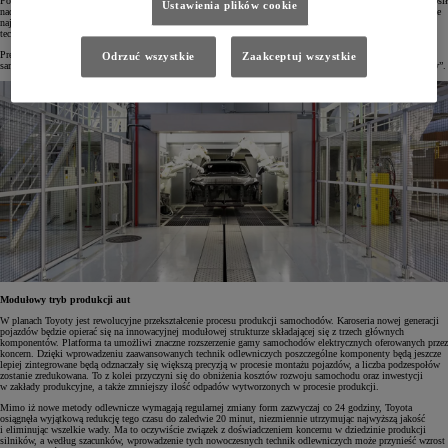
Podczas warsztatów monozukuri, czyli "sztuki tworzenia rzeczy" dyrektor ds. produkcji Kazuaki Shingo ogłosił
Ustawienia plików cookie
nadchodzącą rewolucję: „Chcę zmienić to, jak w przyszłości będą powstawać samochody, wykorzystując nasze
najwyższe kompetencje. W pracy nad autami będziemy łączyć talenty naszych pracowników, nowoczesne
technologie oraz techniki cyfrowe”.
Prezes BEV Factory Takero Kato potwierdził te słowa: „W BEV Factory chcemy zmienić przyszłość
Odrzuć wszystkie
Zaakceptuj wszystkie
samochodów elektrycznych poprzez nową generację aut, nowe procesy produkcyjne i sam sposób naszej pracy”.
Modułowy tryb produkcji aut
W planach Toyoty jest rewolucyjne przekształcenie procesu produkcji samochodów. Karoseria nowej generacji
pojazdów będzie opierać się na innowacyjnej modułowej strukturze składającej się z trzech głównych
komponentów. Platforma ta umożliwi znaczne rozszerzenie gamy samochodów elektrycznych oferowanych przez
koncern. Dzięki wprowadzeniu zaawansowanych technik odlewniczych poszczególne komponenty będą jeszcze
lepiej zintegrowane będą odznaczały się większą precyzją w procesie montażu pojazdów, a liczba podzespołów
zostanie zredukowana. To z kolei przyczyni się do obniżenia kosztów rozwoju samochodu oraz inwestycji
w zakłady produkcyjne, a także zmniejszy ilość odpadów wytworzonych w procesie produkcji.
Mimo iż nowe metody odlewnicze wymagają regularnej zmiany form zazwyczaj co 24 godziny, Toyota
osiągnęła wyjątkową redukcję tego czasu do zaledwie 20 minut, niezmiennie utrzymując najwyższą jakość
i eliminując wszelkie wady. Ma to oczywiście związek z doświadczeniem koncernu w dziedzinie produkcji
silników, a według szacunków, wprowadzenie tych nowoczesnych technik odlewniczych może przynieść wzrost