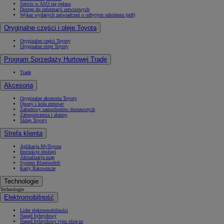
Serwis w ASO się opłaca
Dostęp do informacji serwisowych
Wykaz wydanych zaświadczeń o odbytym szkoleniu (pdf)
Oryginalne części i oleje Toyota
Oryginalne części Toyoty
Oryginalne oleje Toyoty
Program Sprzedaży Hurtowej Trade
Trade
Akcesoria
Oryginalne akcesoria Toyoty
Opony i koła zimowe
Zabudowy samochodów dostawczych
Zabezpieczenia i alarmy
Sklep Toyoty
Strefa klienta
Aplikacja MyToyota
Instrukcje obsługi
Aktualizacja map
System Bluetooth®
Karty Ratownicze
Technologie
Technologie
Elektromobilność
Lider elektromobilności
Napęd hybrydowy
Napęd hybrydowy typu plug-in