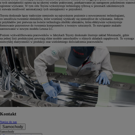
z tych umiejętności opiera się na ukrytej wiedzy praktycznej, przekazywanie jej następnym pokoleniom stanowi
ogromne wyzwanie. W tym celu Toyota wykorzystuje technologię cyfrową w procesach szkoleniowych
i rozważa możliwość automatyzacji tych umiejętności w przyszłości.
Toyota doskonale łączy tradycyjne rzemiosło na najwyższym poziomie z nowoczesnymi technologiami,
co umożliwia tworzenie elementów, które wcześniej wydawały się niemożliwe do wykonania. Jednym
z przykładów jest pierwsza na świecie technologia obróbki zderzaków, która efektywnie wykorzystuje
formowanie przyrostowe do tworzenia komponentów z tworzyw sztucznych. To rozwiązanie znalazło
zastosowanie w nowym modelu Lexusa LC.
Poziom wykwalifikowania pracowników w fabrykach Toyoty doskonale ilustruje zakład Motomachi, gdzie
na jednej linii produkcyjnej powstają różne modele samochodów o różnych układach napędowych. To wymaga
niezwykłej elastyczności w produkcji oraz wieloletniego doświadczenia pracowników.
Kontakt
Napisz do nas
Samochody
Samochody