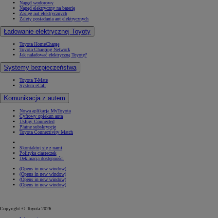
Napęd wodorowy
Napęd elektryczny na baterię
Zasięg aut elektrycznych
Zalety posiadania aut elektrycznych
Ładowanie elektrycznej Toyoty
Toyota HomeCharge
Toyota Charging Network
Jak naładować elektryczną Toyotę?
Systemy bezpieczeństwa
Toyota T-Mate
System eCall
Komunikacja z autem
Nowa aplikacja MyToyota
Cyfrowy opiekun auta
Usługi Connected
Płatne subskrypcje
Toyota Connectivity Match
Skontaktuj się z nami
Polityka ciasteczek
Deklaracja dostępności
(Opens in new window)
(Opens in new window)
(Opens in new window)
(Opens in new window)
Copyright © Toyota 2026