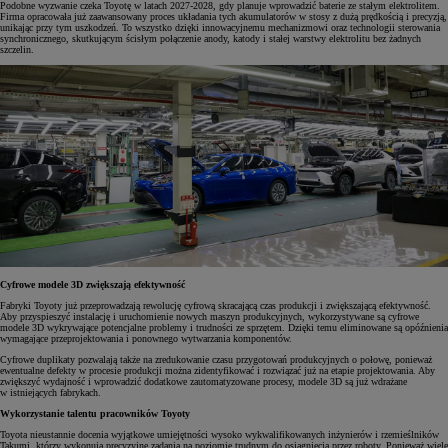
Podobne wyzwanie czeka Toyotę w latach 2027-2028, gdy planuje wprowadzić baterie ze stałym elektrolitem.
Firma opracowała już zaawansowany proces układania tych akumulatorów w stosy z dużą prędkością i precyzją,
unikając przy tym uszkodzeń. To wszystko dzięki innowacyjnemu mechanizmowi oraz technologii sterowania
synchronicznego, skutkującym ścisłym połączenie anody, katody i stałej warstwy elektrolitu bez żadnych
szczelin.
Cyfrowe modele 3D zwiększają efektywność
Fabryki Toyoty już przeprowadzają rewolucję cyfrową skracającą czas produkcji i zwiększającą efektywność.
Aby przyspieszyć instalację i uruchomienie nowych maszyn produkcyjnych, wykorzystywane są cyfrowe
modele 3D wykrywające potencjalne problemy i trudności ze sprzętem. Dzięki temu eliminowane są opóźnienia
wymagające przeprojektowania i ponownego wytwarzania komponentów.
Cyfrowe duplikaty pozwalają także na zredukowanie czasu przygotowań produkcyjnych o połowę, ponieważ
ewentualne defekty w procesie produkcji można zidentyfikować i rozwiązać już na etapie projektowania. Aby
zwiększyć wydajność i wprowadzić dodatkowe zautomatyzowane procesy, modele 3D są już wdrażane
w istniejących fabrykach.
Wykorzystanie talentu pracowników Toyoty
Toyota nieustannie docenia wyjątkowe umiejętności wysoko wykwalifikowanych inżynierów i rzemieślników
Takumi, którzy wykonują precyzyjne zadania na poziomie trudnym do osiągnięcia przez roboty. Ponieważ wiele