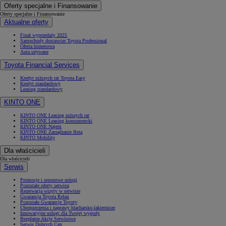
Oferty specjalne i Finansowanie
Oferty specjalne i Finansowanie
Aktualne oferty
Finał wyprzedaży 2025
Samochody dostawcze Toyota Professional
Oferta biznesowa
Auta używane
Toyota Financial Services
Kredyt niższych rat Toyota Easy
Kredyt standardowy
Leasing standardowy
KINTO ONE
KINTO ONE Leasing niższych rat
KINTO ONE Leasing konsumencki
KINTO ONE Najem
KINTO ONE Zarządzanie flotą
KINTO Mobility
Dla właścicieli
Dla właścicieli
Serwis
Promocje i sezonowe usługi
Pozostałe oferty serwisu
Rezerwacja wizyty w serwisie
Gwarancja Toyota Relax
Pozostałe Gwarancje Toyoty
Ubezpieczenia i naprawy blacharsko-lakiernicze
Innowacyjne usługi dla Twojej wygody
Bezpłatne Akcje Serwisowe
Serwis Dobrych Cen