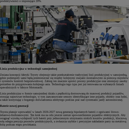
produktywności o imponujące 20%.
Linia produkcyjna w technologii samojezdnej
Zmiana koncepcji fabryki Toyoty obejmuje także przekształcenie tradycyjnej linii produkcyjnej w samojezdną,
gdzie podzespoły same będą przemieszczać się między kolejnymi stacjami montażowymi za pomocą czujników
i systemów kontroli bezprzewodowej. Zabieg ten znacznie uprości procesy produkcyjne oraz zmniejszy zasoby
potrzebne do przygotowania kolejnego auta. Technologia tego typu jest już testowana na wybranych liniach
spawalniczych w fabryce Motomachi.
Linia produkcyjna w formie samojezdnej działa z prędkością dostosowaną do masowej produkcji pojazdów,
stosując najnowsze technologie, w tym zaawansowane sensory identyfikujące inne pojazdy, obiekty oraz ludzi,
a także korzystając z bogatego doświadczenia zdobytego podczas prac nad systemami jazdy autonomicznej.
Baterie nowej generacji
Toyota planuje wprowadzić w latach 2026-2027 nową generację bipolarnych baterii z ogniwami litowo-
żelazowo-fosforanowymi. Ten krok ma na celu jeszcze szersze upowszechnienie pojazdów elektrycznych. Aby
osiągnąć wysoką wydajność tych baterii przy jednoczesnym utrzymaniu niskich kosztów produkcji, kluczową
rolę odegra precyzja procesów produkcyjnych, a zwłaszcza szybkie i precyzyjne nakładanie pasty na metalową
folię podczas etapu powlekania.